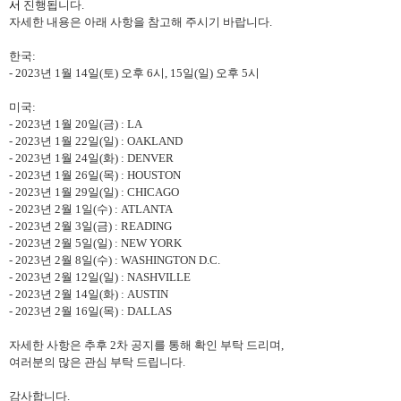
서
진행됩니다
.
자세한 내용은 아래 사항을 참고해 주시기 바랍니다
.
한국
:
-
2023
년
1
월
14
일
(
토
)
오후
6
시
, 15
일
(
일
)
오후
5
시
미국
:
- 2023
년
1
월
20
일
(
금
) : LA
- 2023
년
1
월
22
일
(
일
) : OAKLAND
- 2023
년
1
월
24
일
(
화
) : DENVER
- 2023
년
1
월
26
일
(
목
) : HOUSTON
- 2023
년
1
월
29
일
(
일
) : CHICAGO
- 2023
년
2
월
1
일
(
수
) : ATLANTA
- 2023
년
2
월
3
일
(
금
) : READING
- 2023
년
2
월
5
일
(
일
) : NEW YORK
- 2023
년
2
월
8
일
(
수
) : WASHINGTON D.C.
- 2023
년
2
월
12
일
(
일
) : NASHVILLE
- 2023
년
2
월
14
일
(
화
) : AUSTIN
- 2023
년
2
월
16
일
(
목
) : DALLAS
자세한 사항은 추후
2
차 공지를 통해 확인 부탁 드리며
,
여러분의 많은 관심 부탁 드립니다
.
감사합니다
.