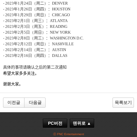
- 2023
年
1
月
24
日（周
二
）
：
DENVER
- 2023
年
1
月
26
日（周
四
）
：
HOUSTON
- 2023
年
1
月
29
日（周
日
）
：
CHICAGO
- 2023
年
2
月
1
日（周
三
）
：
ATLANTA
- 2023
年
2
月
3
日（周五）
：
READING
- 2023
年
2
月
5
日（周
日
）
：
NEW YORK
- 2023
年
2
月
8
日（周
三
）
：
WASHINGTON D.C.
- 2023
年
2
月
12
日（周
日
）
：
NASHVILLE
- 2023
年
2
月
14
日（周
二
）
：
AUSTIN
- 2023
年
2
月
16
日（周
四
）
：
DALLAS
具体的事项
请确认之后的第二次通知
希望大家多多
关
注。
谢谢
大家
。
이전글
다음글
목록보기
PC버전
맨위로 ▲
ⓒ FNC Entertainment