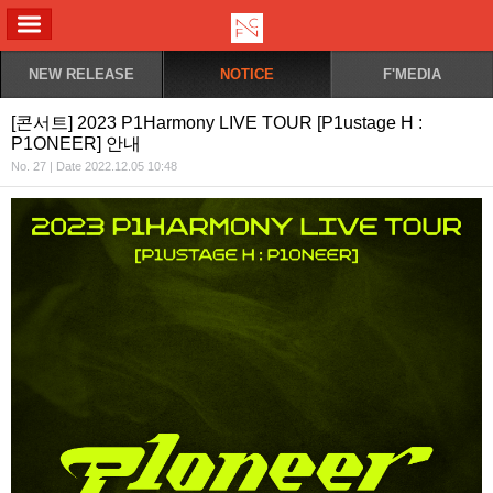
ALL MENU
NEW RELEASE
NOTICE
F'MEDIA
[콘서트] 2023 P1Harmony LIVE TOUR [P1ustage H :
P1ONEER] 안내
No. 27 | Date 2022.12.05 10:48