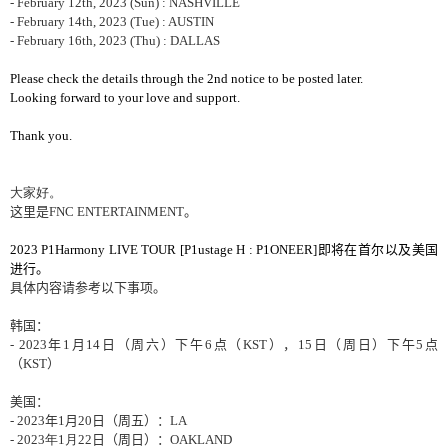
- February 12th, 2023 (Sun) : NASHVILLE
- February 14th, 2023 (Tue) : AUSTIN
- February 16th, 2023 (Thu) : DALLAS
Please check the details through the 2nd notice to be posted later.
Looking forward to your love and support.
Thank you.
大家好。
这里是
FNC ENTERTAINMENT
。
2023 P1Harmony LIVE TOUR [P1ustage H : P1ONEER]
即将在首尔以及美国
进行。
具体
内容请参考以下事项。
韩国：
-
2023
年
1
月
14
日（周六）下午
6
点（
KST
），
15
日（周日）下午
5
点
（
KST
）
美国：
- 2023
年
1
月
20
日（周五）：
LA
- 2023
年
1
月
22
日（周日）：
OAKLAND