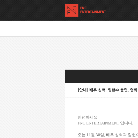
[안내] 배우 성혁, 임현수 출연, 영화
안녕하세요
FNC ENTERTAINMENT
입니다
.
오는
11
월
30
일
,
배우 성혁과 임현