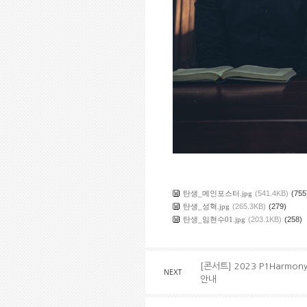
탄생_메인포스터.jpg
(541.4KB)
(755
탄생_성혁.jpg
(265.3KB)
(279)
탄생_임현수01.jpg
(203.1KB)
(258)
[콘서트] 2023 P1Harmony
NEXT
안내