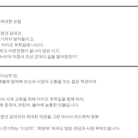
 위대한 모험
 청년 김대건
.
 기꺼이 받아들이고
,
 마카오 유학길에 나선다
.
되고 아편전쟁이 끝나지 않은 시기
,
누비며 마침내 조선 근대의 길을 열어젖힌다
!
이상적
’
은
,
행렬에 참여해 조선과 서양의 소통을 잇는 젊은 역관이며
자 사제 교육을 위해 마카오 유학길을 함께 하며
,
해 중국어
,
라틴어
,
불어에 능통한 인물입니다
.
 청년 김대건의 위대한 여정을 그린 대서사 어드벤처 영화
가 연기하는
‘
이상적
’, ‘
최방제
’
에게도 많은 관심과 사랑 부탁드립니다
.