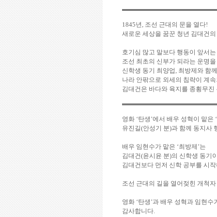
1845
년
,
조선 근대의 문을 열다
!
새로운 세상을 꿈꾼 청년 김대건의
호기심 많고 말보다 행동이 앞서는
조선 최초의 신부가 되라는 운명을
신학생 동기 최양업
,
최방제와 함께
나라 안팎으로 외세의 침략이 계속
김대건은 바다와 육지를 종횡무진 
영화
‘
탄생
’
에서 배우 성혁이 맡은
‘
유진길
(
안성기 분
)
과 함께 동지사 
배우 임현수가 맡은
‘
최방제
’
는
김대건
(
윤시윤 분
)
의 신학생 동기이
김대건보다 먼저 신학 공부를 시작
조선 근대의 길을 열어젖힌 개척자
영화
‘
탄생
’
과 배우 성혁과 임현수
감사합니다
.