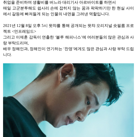
취업을 준비하며 생활비를 버느라 대리기사 아르바이트를 하면서
매일 고군분투해도 쉽사리 손에 잡히지 않는 꿈과 팍팍하기만 한 현실 사이
에서 갈등에 빠져들게 되는 인물의 내면을 그려낸 역할입니다
.
2021
년
12
월
8
일 오후
5
시 왓챠를 통해 공개되는 왓챠 오리지널 숏필름 프로
젝트
<
언프레임드
>
그리고 이제훈 감독이 연출한
‘
블루 해피니스
’
에 여러분들의 많은 관심과 사
랑 부탁드리며
,
배우 정해인과
,
정해인이 연기하는
‘
찬영
’
에게도 많은 관심과 사랑 부탁 드립
니다
.