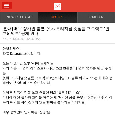
ALL MENU
NEW RELEASE
NOTICE
F'MEDIA
[안내] 배우 정해인 출연, 왓챠 오리지널 숏필름 프로젝트 ‘언
프레임드’ 공개 안내
No. 27 | Date 2021.12.06 11:20
안녕하세요
.
FNC Entertainment
입니다
.
오는
12
월
8
일 오후
5
시에 공개되는
,
각기 다른 네 명의 아티스트가 직접 쓰고 연출한 네 편의 영화를 만날 수 있
는
왓챠 오리지널 숏필름 프로젝트
<
언프레임드
> ‘
블루 해피니스
’
편에 배우 정
해인이
‘
찬영
’
역으로 출연합니다
.
이제훈 감독이 직접 쓰고 연출한 영화
‘
블루 해피니스
’
는
미래에 대한 불안과 고민을 마주한 채 평범한 삶을 꿈꾸는 취준생 찬영이 아
무리 애써도 쉬이 잡히지 않는 행복을 쫓아가는 이야기로
,
배우 정해인이 연기하는
‘
찬영
’
은