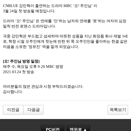
CNBLUE
강민혁이
출연하는
드라마
MBC
‘오
!
주인님’
이
3
월
24
일
첫
방송될
예정입니다
.
드라마
‘오
!
주인님’
은
연애를
‘
안
’
하는 남자와 연애를
‘
못
’
하는 여자의 심장
밀착 반전 로맨스
드라마입니다
.
극중
강민혁은
부드럽고 섬세하며 따뜻한 성품을 지닌 화장품 회사 재벌
3
세
로
,
학창 시절 오주인에게 첫눈에 반한 뒤 쭉 오주인만을 좋아하는 한결 같은
마음을 소유한
‘정유진’
역을
맡게
되었습니다
.
[
오
!
주인님
방영
일정
]
매주
수
,
목요일
오후
9:20 MBC
방영
2021.03.24
첫
방송
여러분들의
많은
관심과
시청
부탁드리겠습니다
.
감사합니다
.
이전글
다음글
목록보기
PC버전
맨위로 ▲