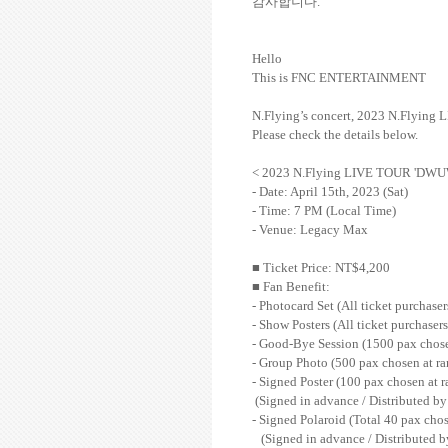
감사합니다
.
Hello
This is FNC ENTERTAINMENT
N.Flying’s concert, 2023 N.Flying
Please check the details below.
< 2023 N.Flying LIVE TOUR 'DWUW
- Date: April 15th, 2023 (Sat)
- Time: 7 PM (Local Time)
- Venue: Legacy Max
■
Ticket Price: NT$4,200
■
Fan Benefit:
- Photocard Set (All ticket purchaser
- Show Posters (All ticket purchasers
- Good-Bye Session (1500 pax chos
- Group Photo (500 pax chosen at ra
- Signed Poster (100 pax chosen at 
(Signed in advance / Distributed by 
- Signed Polaroid (Total 40 pax cho
(Signed in advance / Distributed by