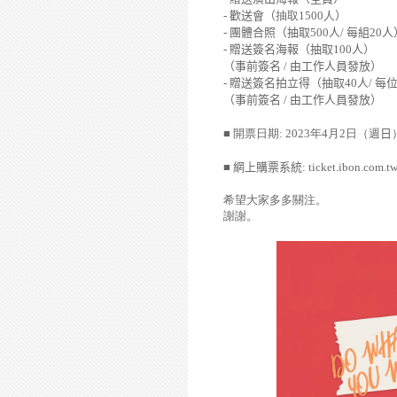
-
歡送會（
抽取
1500
人
）
-
團體合照（抽取
500
人
/
每組
20
人
-
贈送簽名海報（抽取
100
人）
（事前簽名
/
由工作人員發放）
-
贈送簽名拍立得（抽取
40
人
/
每
（事前簽名
/
由工作人員發放）
■ 開票日期
: 2023
年
4
月
2
日（週
日
■
網上購票系統
:
ticket.ibon.com.t
希望大家多多關注。
謝謝。