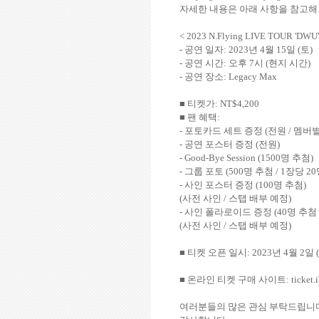
자세한 내용은 아래 사항을 참고해
< 2023 N.Flying LIVE TOUR 'DWUW
-
공연 일자
: 2023
년
4
월
15
일
(
토
)
-
공연 시간
:
오후
7
시
(
현지 시간
)
-
공연 장소
: Legacy Max
■ 티켓가
: NT$4,200
■ 팬 혜택
:
-
포토카드 세트 증정
(
전원
/
멤버
-
공연 포스터 증정
(
전원
)
- Good-Bye Session (1500
명 추첨
)
-
그룹 포토
(500
명 추첨
/ 1
장당
20
-
사인 포스터 증정
(100
명 추첨
)
(
사전 사인
/
스탭 배부 예정
)
-
사인 폴라로이드 증정
(40
명 추첨
(
사전 사인
/
스탭 배부 예정
)
■ 티켓 오픈 일시
: 2023
년
4
월
2
일
(
■ 온라인 티켓 구매 사이트
: ticket
여러분들의 많은 관심 부탁드립니