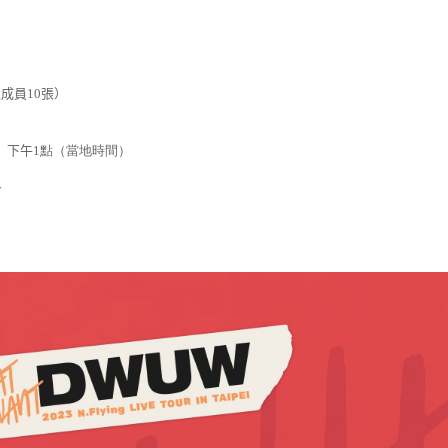
）
位成員
10
張）
）
下午
1
點（當地時間）
w