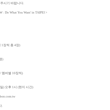
 주시기 바랍니다
.
 : Do What You Want' in TAIPEI >
별
1
장씩 총
4
장
)
명
)
/
멤버별
10
장씩
)
일
)
오후
1
시
(
현지 시간
)
.ibon.com.tw
다
.