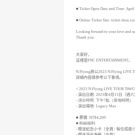
■
Ticket Open Date and Time: April
■
Online Ticket Site: ticket.ibon.c
Looking forward to your love and s
Thank you.
大家好，
這裡是
FNC ENTERTAINMENT
。
N.Flying
將以
2023 N.Flying LIVE 
詳細內容請參考以下事項。
< 2023 N.Flying LIVE TOUR 'DWUW
-
演出日期
: 2023
年
4
月
15
日（週六
-
演出時間
:
下午
7
點（當地時間）
-
演出場地
: Legacy Max
■
票價
: NT$4,200
■ 粉絲福利
:
-
贈送紀念小卡（全員
/
每位成員
1
-
贈送演出海報（全員）