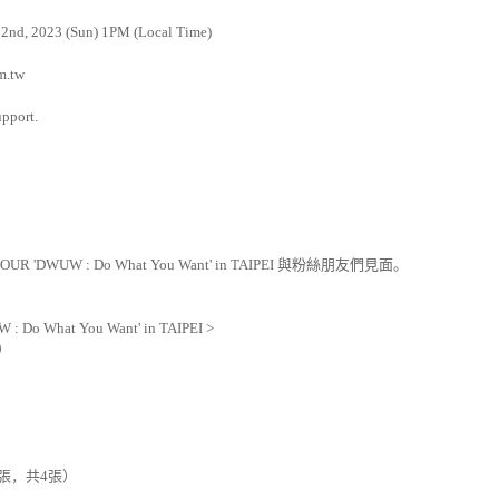
 2nd, 2023 (Sun) 1PM (Local Time)
om.tw
upport.
TOUR 'DWUW : Do What You Want' in TAIPEI
與粉絲朋友們見面。
 : Do What You Want' in TAIPEI >
）
張，共
4
張）