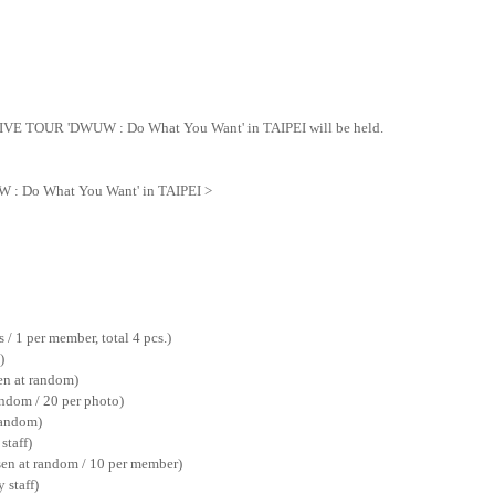
 LIVE TOUR 'DWUW : Do What You Want' in TAIPEI will be held.
 : Do What You Want' in TAIPEI >
s / 1 per member, total 4 pcs.)
)
en at random)
ndom / 20 per photo)
random)
staff)
sen at random / 10 per member)
 staff)