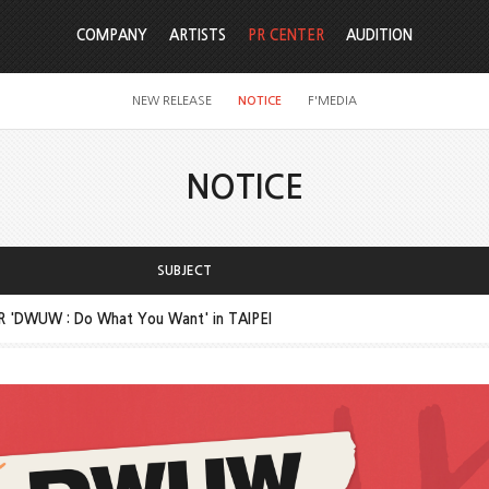
COMPANY
ARTISTS
PR CENTER
AUDITION
NEW RELEASE
NOTICE
F'MEDIA
NOTICE
SUBJECT
R 'DWUW : Do What You Want' in TAIPEI