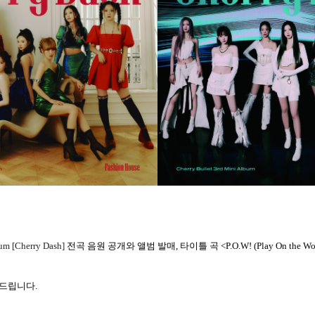
um [Cherry Dash]
전곡
음원
공개와
앨범
발매
,
타이틀
곡
<P.O.W! (Play On the 
드립니다
.