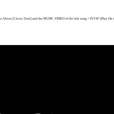
ni Album [Cherry Dash]
and the MUSIC VIDEO of the title song < P.O.W! (Play On 