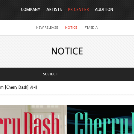
COMPANY
ARTISTS
PR CENTER
AUDITION
NEW RELEASE
NOTICE
F'MEDIA
NOTICE
SUBJECT
bum [Cherry Dash] 공개