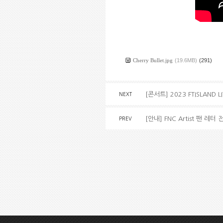
Cherry Bullet.jpg
(19.6MB)
(291)
[콘서트] 2023 FTISLAND LIV
NEXT
[안내] FNC Artist 팬 레
PREV