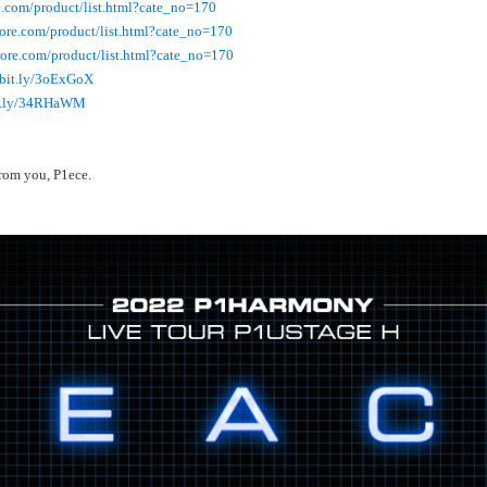
re.com/product/list.html?cate_no=170
store.com/product/list.html?cate_no=170
store.com/product/list.html?cate_no=170
//bit.ly/3oExGoX
it.ly/34RHaWM
from you, P1ece.