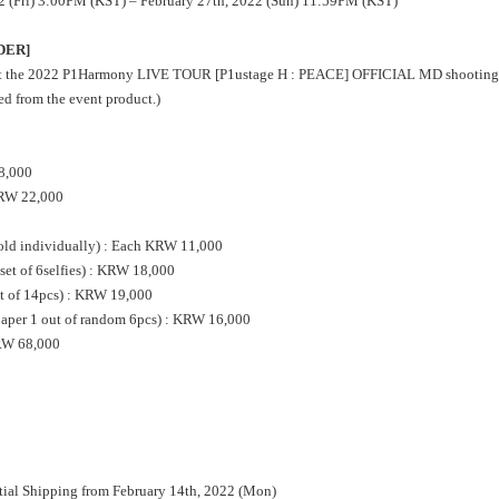
22 (Fri) 3:00PM (KST) – February 27th, 2022 (Sun) 11:59PM (KST)
DER]
n at the 2022 P1Harmony LIVE TOUR [P1ustage H : PEACE] OFFICIAL MD shooting s
 from the event product.)
8,000
KRW 22,000
old individually) : Each KRW 11,000
of 6selfies) : KRW 18,000
of 14pcs) : KRW 19,000
per 1 out of random 6pcs) : KRW 16,000
RW 68,000
al Shipping from February 14th, 2022 (Mon)