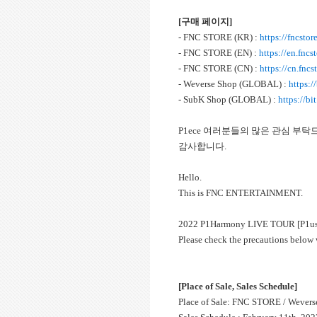
[구매 페이지]
- FNC STORE (KR) :
https://fncsto
- FNC STORE (EN) :
https://en.fnc
- FNC STORE (CN) :
https://cn.fnc
- Weverse Shop (GLOBAL) :
https:
- SubK Shop (GLOBAL) :
https://b
P1ece 여러분들의 많은 관심 부
감사합니다.
Hello.
This is FNC ENTERTAINMENT.
2022 P1Harmony LIVE TOUR [P1usta
Please check the precautions below
[Place of Sale, Sales Schedule]
Place of Sale: FNC STORE / Wevers