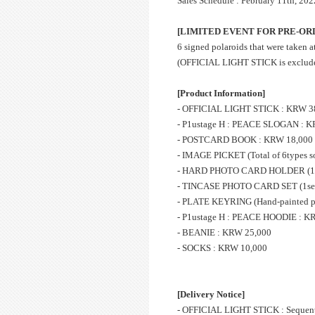
Sales Schedule : February 11th, 20
[LIMITED EVENT FOR PRE-OR
6 signed polaroids that were take
(OFFICIAL LIGHT STICK is excluded
[Product Information]
- OFFICIAL LIGHT STICK : KRW 3
- P1ustage H : PEACE SLOGAN : 
- POSTCARD BOOK : KRW 18,000
- IMAGE PICKET (Total of 6types s
- HARD PHOTO CARD HOLDER (1set 
- TINCASE PHOTO CARD SET (1set 
- PLATE KEYRING (Hand-painted pa
- P1ustage H : PEACE HOODIE : K
- BEANIE : KRW 25,000
- SOCKS : KRW 10,000
[Delivery Notice]
- OFFICIAL LIGHT STICK : Sequenti