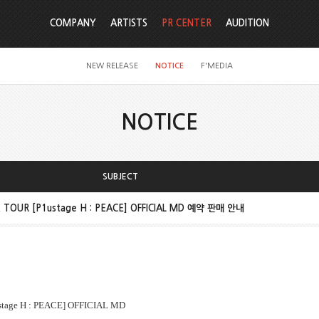
COMPANY
ARTISTS
PR CENTER
AUDITION
NEW RELEASE
NOTICE
F'MEDIA
NOTICE
SUBJECT
 TOUR [P1ustage H : PEACE] OFFICIAL MD 예약 판매 안내
tage H : PEACE] OFFICIAL MD