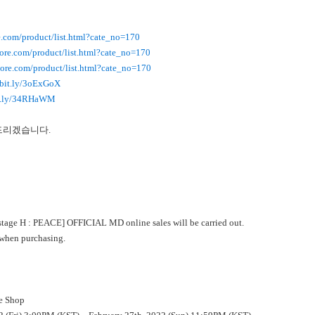
re.com/product/list.html?cate_no=170
store.com/product/list.html?cate_no=170
store.com/product/list.html?cate_no=170
//bit.ly/3oExGoX
it.ly/34RHaWM
탁드리겠습니다.
ge H : PEACE] OFFICIAL MD online sales will be carried out.
 when purchasing.
e Shop