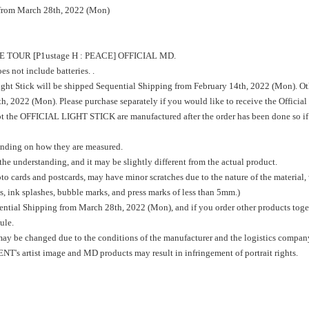
g from March 28th, 2022 (Mon)
IVE TOUR [P1ustage H : PEACE] OFFICIAL MD.
s not include batteries. .
Light Stick will be shipped Sequential Shipping from February 14th, 2022 (Mon). Ot
, 2022 (Mon). Please purchase separately if you would like to receive the Official
pt the OFFICIAL LIGHT STICK are manufactured after the order has been done so if a 
ending on how they are measured.
the understanding, and it may be slightly different from the actual product.
o cards and postcards, may have minor scratches due to the nature of the material,
s, ink splashes, bubble marks, and press marks of less than 5mm.)
ntial Shipping from March 28th, 2022 (Mon), and if you order other products togeth
ule.
may be changed due to the conditions of the manufacturer and the logistics compan
's artist image and MD products may result in infringement of portrait rights.