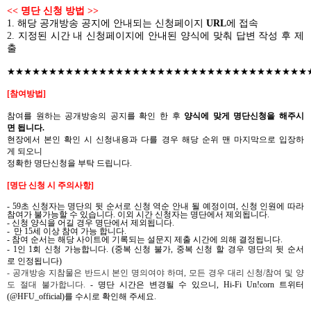
<<
명단
신청
방법
>>
1.
해당
공개방송
공지에
안내되는
신청페이지
URL
에
접속
2.
지정된 시간 내 신청페이지에 안내된 양식에 맞춰 답변 작성 후 제
출
★★★★★★★★★★★★★★★★★★★★★★★★★★★★★★★★★★★★
[
참여방법
]
참여를
원하는
공개방송의
공지를
확인
한
후
양식에 맞게
명단신청을
해주시
면
됩니다
.
현장에서
본인 확인 시 신청내용과
다를
경우
해당
순위
맨
마지막으로
입장하
게
되오니
정확한
명단신청을
부탁
드립니다
.
[
명단
신청
시
주의사항
]
- 59
초 신청자는 명단의 뒷 순서로 신청 역순 안내 될 예정이며
,
신청 인원에 따라
참여가 불가능할 수 있습니다
.
이외 시간 신청자는 명단에서 제외됩니다
.
-
신청 양식을
어길
경우
명단에서
제외됩니다
.
-
만
15
세 이상 참여 가능 합니다
.
-
참여
순서는
해당
사이트에
기록되는
설문지
제출
시간에
의해
결정됩니다
.
- 1
인
1
회
신청
가능합니다
. (
중복 신청
불가
,
중복 신청
할
경우
명단의
뒷
순서
로
인정됩니다
)
-
공개방송 지참물은 반드시 본인 명의여야 하며
,
모든 경우 대리 신청
/
참여 및 양
도 절대 불가합니다
.
-
명단
시간은
변경될
수
있으니
,
Hi-Fi Un!corn
트위터
(@HFU_official)
를
수시로
확인해
주세요
.