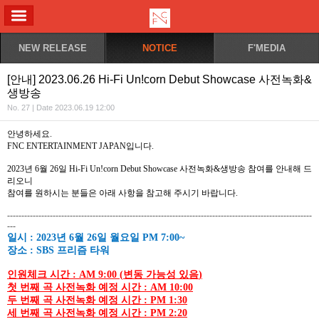
ALL MENU
NEW RELEASE
NOTICE
F'MEDIA
[안내] 2023.06.26 Hi-Fi Un!corn Debut Showcase 사전녹화&
생방송
No. 27 | Date 2023.06.19 12:00
안녕하세요
.
FNC ENTERTAINMENT JAPAN
입니다
.
2023
년
6
월
26
일
Hi-Fi Un!corn Debut Showcase
사전녹화
&
생방송
참여를
안내해
드
리오니
참여를
원하시는
분들은
아래
사항을
참고해
주시기
바랍니다
.
-----------------------------------------------------------------------------------------------------------
---
일시
: 2023
년
6
월
26
일
월요일
PM 7:00~
장소
:
SBS
프리즘 타워
인원체크 시간
: AM 9:00 (
변동
가능성
있음
)
첫 번째 곡 사전녹화 예정 시간
: AM 10:00
두 번째 곡 사전녹화 예정 시간
: PM 1:30
세 번째 곡 사전녹화 예정 시간
: PM 2:20