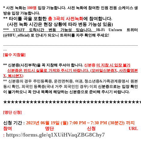
*
사전 녹화는
100
명
입장 가능합니다
.
사전 녹화에 참여한 인원 전원 쇼케이스 생
방송 입장 가능합니다
.
**
타이틀 곡을 포함한
총
3
곡의 사전녹화
에
참여합니다
.
(
사전 녹화 시간은 현장 상황에 따라 변동 가능성 있음
)
*** STAFF
도착시간
변동
가능성
있습니다
.
Hi-Fi Un!corn
트위터
(@HFU_official)
로
안내가
되오니
트위터를
자주
확인해
주세요
!
-----------------------------------------------------------------------------------------------------------
---
[
필수 지참물
]
**
신분증
(
사진부착
)
을
꼭
지참해
주셔야
합니다
.
신분증
미
지참
시
입장
불가
신분증은
반드시
실물로
가져와
주시기
바랍니다
. (
모바일신분증
X,
사진촬영본
X,
복사본
X)
**
신분증의 경우 주민등록증
,
운전면허증
,
여권
,
청소년증
&
가족관계증명서 원본
동시 확인
,
외국인 등록증
(
국내 거주 외국인인 경우
)
이외
신분증으로는 입장 확인
이 불가하오니 꼭 안내 목록에
해당하는
신분증으로 준비해 주시기 바랍니다
.
★★★★★★★★★★★★★★★★★★★★★★★★★★★★★★★★★★★★
[
명단 신청
]
신청
기간
:
2023
년
06
월
19
일
(
월
) 7:00 PM ~ 7:30 PM (30
분간
)
까지
참여 명단 신청
URL
https://forms.gle/q1XUiHVaqZBG8Chy7
: