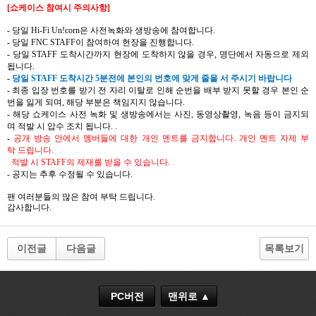
[
쇼케이스 참여시
주의사항
]
-
당일
Hi-Fi Un!corn
은
사전녹화와 생방송에
참여합니다
.
-
당일
FNC STAFF
이
참여하여
현장을
진행합니다
.
-
당일
STAFF
도착시간까지
현장에
도착하지
않을
경우
,
명단에서
자동으로
제외
됩니다
.
-
당일
STAFF
도착시간
5
분전에
본인의
번호에
맞게
줄을
서 주시기
바랍니다
-
최종 입장 번호를 받기 전 자리 이탈로 인해 순번을 배부 받지 못할 경우 본인 순
번을 잃게 되며
,
해당 부분은 책임지지 않습니다
.
-
해당 쇼케이스 사전 녹화 및 생방송에서는
사진
,
동영상촬영
,
녹음
등이
금지되
며
적발
시
압수
조치
됩니다
.
.
-
공개
방송
안에서
멤버들에
대한
개인
멘트를
금지합니다
.
개인
멘트
자제
부
탁
드립니다
.
적발
시
STAFF
의
제재를
받을
수
있습니다
.
-
공지는
추후
수정될
수
있습니다
.
팬
여러분들의
많은
참여
부탁
드립니다
.
감사합니다
.
이전글
다음글
목록보기
PC버전
맨위로 ▲