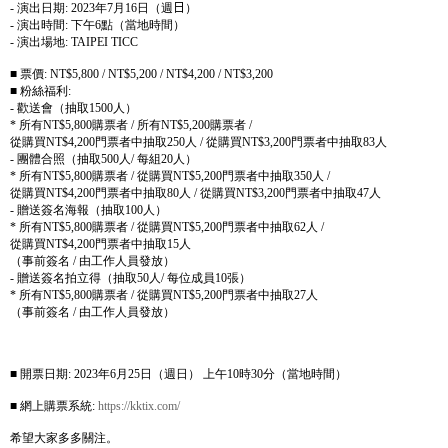
-
演出日期
: 2023
年
7
月
16
日（週
日
）
-
演出時間
:
下午
6
點（當地時間）
-
演出場地
:
TAIPEI TICC
■ 票價
:
NT$5,800 / NT$5,200 / NT$4,200 / NT$3,200
■ 粉絲福利
:
-
歡送會（抽取
1500
人）
*
所有
NT$5,800
購票者
/
所有
NT$5,200
購票者
/
從購買
NT$4,200
門票者中抽取
250
人
/
從購買
NT$3,200
門票者中抽取
83
人
-
團體合照（抽取
500
人
/
每組
20
人）
*
所有
NT$5,800
購票者
/
從購買
NT$5,200
門票者中抽取
350
人
/
從購買
NT$4,200
門票者中抽取
80
人
/
從購買
NT$3,200
門票者中抽取
47
人
-
贈送簽名海報（抽取
100
人）
*
所有
NT$5,800
購票者
/
從購買
NT$5,200
門票者中抽取
62
人
/
從購買
NT$4,200
門票者中抽取
15
人
（事前簽名
/
由工作人員發放）
-
贈送簽名拍立得（抽取
50
人
/
每位成員
10
張）
*
所有
NT$5,800
購票者
/
從購買
NT$5,200
門票者中抽取
27
人
（事前簽名
/
由工作人員發放）
■ 開票日期
: 2023
年
6
月
25
日（週日） 上午
10
時
30
分（當地時間）
■ 網上購票系統
:
https://kktix.com/
希望大家多多關注。