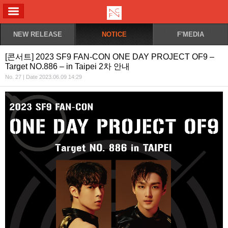
ALL MENU
NEW RELEASE
NOTICE
F'MEDIA
[콘서트] 2023 SF9 FAN-CON ONE DAY PROJECT OF9 –
Target NO.886 – in Taipei 2차 안내
No. 27 | Date 2023.06.09 14:29