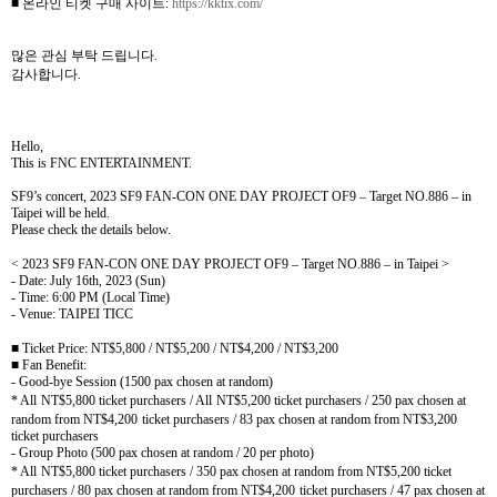
■ 온라인 티켓 구매 사이트
:
https://kktix.com/
많은 관심 부탁 드립니다
.
감사합니다
.
Hello,
This is FNC ENTERTAINMENT.
SF9’s concert, 2023 SF9 FAN-CON ONE DAY PROJECT OF9 – Target NO.886 – in
Taipei will be held.
Please check the details below.
< 2023 SF9 FAN-CON ONE DAY PROJECT OF9 – Target NO.886 – in Taipei >
- Date: July 16th, 2023 (Sun)
- Time: 6:00 PM (Local Time)
- Venue: TAIPEI TICC
■
Ticket Price:
NT$5,800 / NT$5,200 / NT$4,200 / NT$3,200
■
Fan Benefit:
- Good-bye Session (1500 pax chosen at random)
* All
NT$5,800 ticket purchasers / All
NT$5,200 ticket purchasers / 250 pax chosen at
random from NT$4,200
ticket purchasers / 83 pax chosen at random from NT$3,200
ticket purchasers
- Group Photo (500 pax chosen at random / 20 per photo)
* All
NT$5,800 ticket purchasers / 350 pax chosen at random from NT$5,200 ticket
purchasers / 80 pax chosen at random from NT$4,200
ticket purchasers / 47 pax chosen at