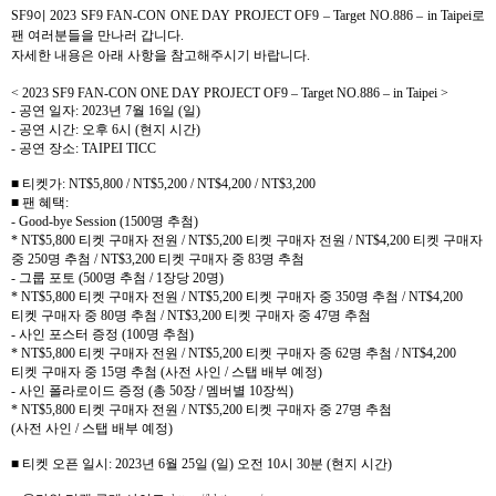
SF9
이
2023 SF9 FAN-CON ONE DAY PROJECT OF9
–
Target NO.886
–
in Taipei
로
팬 여러분들을 만나러 갑니다
.
자세한 내용은 아래 사항을 참고해주시기 바랍니다
.
<
2023 SF9 FAN-CON ONE DAY PROJECT OF9
–
Target NO.886
–
in Taipei >
-
공연 일자
: 2023
년
7
월
16
일
(
일
)
-
공연 시간
:
오후
6
시
(
현지 시간
)
-
공연 장소
: TAIPEI TICC
■ 티켓가
: NT$5,800 / NT$5,200 / NT$4,200 / NT$3,200
■ 팬 혜택
:
- Good-bye Session (1500
명 추첨
)
* NT$5,800
티켓 구매자 전원
/ NT$5,200
티켓 구매자 전원
/ NT$4,200
티켓 구매자
중
250
명 추첨
/ NT$3,200
티켓 구매자 중
83
명 추첨
-
그룹 포토
(500
명 추첨
/ 1
장당
20
명
)
* NT$5,800
티켓 구매자 전원
/ NT$5,200
티켓 구매자 중
350
명 추첨
/ NT$4,200
티켓 구매자 중
80
명 추첨
/ NT$3,200
티켓 구매자 중
47
명 추첨
-
사인 포스터 증정
(100
명 추첨
)
* NT$5,800
티켓 구매자 전원
/ NT$5,200
티켓 구매자 중
62
명 추첨
/ NT$4,200
티켓 구매자 중
15
명 추첨
(
사전 사인
/
스탭 배부 예정
)
-
사인 폴라로이드 증정
(
총
50
장
/
멤버별
10
장씩
)
* NT$5,800
티켓 구매자 전원
/ NT$5,200
티켓 구매자 중
27
명 추첨
(
사전 사인
/
스탭 배부 예정
)
■ 티켓 오픈 일시
: 2023
년
6
월
25
일
(
일
)
오전
10
시
30
분
(
현지 시간
)