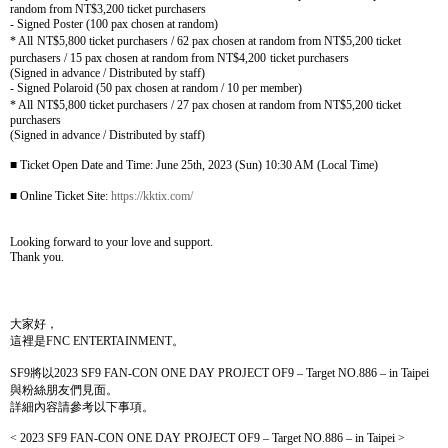
random from NT$3,200 ticket purchasers
- Signed Poster (100 pax chosen at random)
* All
NT$5,800 ticket purchasers / 62 pax chosen at random from NT$5,200 ticket
purchasers / 15 pax chosen at random from NT$4,200
ticket purchasers
(Signed in advance / Distributed by staff)
- Signed Polaroid (50 pax chosen at random / 10 per member)
* All
NT$5,800 ticket purchasers / 27 pax chosen at random from NT$5,200 ticket
purchasers
(Signed in advance / Distributed by staff)
■
Ticket Open Date and Time: June 25th, 2023 (Sun) 10:30 AM (Local Time)
■
Online Ticket Site:
https://kktix.com/
Looking forward to your love and support.
Thank you.
大家好，
這裡是
FNC ENTERTAINMENT
。
SF9
將以
2023 SF9 FAN-CON ONE DAY PROJECT OF9 – Target NO.886 – in Taipei
與粉絲朋友們見面。
詳細內容請參考以下事項。
< 2023 SF9 FAN-CON ONE DAY PROJECT OF9 – Target NO.886 – in Taipei >