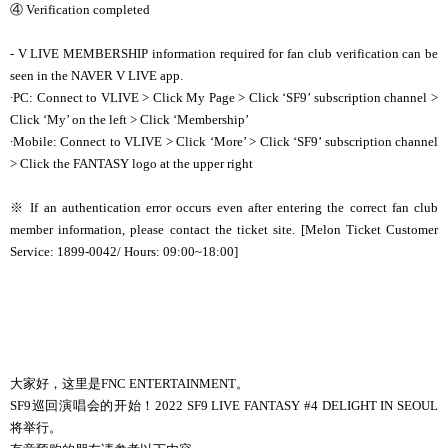
④
Verification completed
- V LIVE MEMBERSHIP information required for fan club verification can be
seen in the NAVER V LIVE app.
∙
PC: Connect to VLIVE > Click My Page > Click ‘SF9’ subscription channel >
Click ‘My’ on the left > Click ‘Membership’
∙
Mobile: Connect to VLIVE > Click ‘More’ > Click ‘SF9’ subscription channel
> Click the FANTASY logo at the upper right
※ If an authentication error occurs even after entering the correct fan club
member information, please contact the ticket site. [Melon Ticket Customer
Service: 1899-0042/ Hours: 09:00~18:00]
大家好，这里是FNC ENTERTAINMENT。
SF9巡回演唱会的开始！2022 SF9 LIVE FANTASY #4 DELIGHT IN SEOUL
将举行。