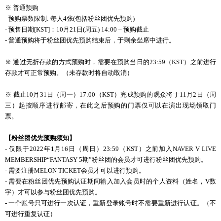
※ 普通预购
- 预购票数限制: 每人4张(包括粉丝团优先预购)
- 预售日期[KST]：
10
月
21
日
(
周五
) 14:00
–
预购
截止
- 普通预购将于粉丝团优先预购结束后，于剩余坐席中进行。
※ 通
过
无折存款的方式
预购时
，需要在
预购当
日的
23:59（KST）之前进行
存款才可正常预购。（未存款时将自动取消）
※ 截止
10
月
31
日（周一）
17:00
（
KST
）完成
预购
的
观众将
于
11
月
2
日（周
三）起按
顺
序
进
行
邮
寄，在此之后
预购
的
门
票
仅
可以
在演出
现场领
取
门
票。
【粉
丝团优
先
预购须
知】
- 仅限于2022年1月16日（周日）23:59（KST）之前加入NAVER V LIVE
MEMBERSHIP“FANTASY 5期”粉丝团的会员才可进行粉丝团优先预购。
- 需要注册MELON TICKET会员才可以进行预购。
- 需要在粉丝团优先预购认证期间输入加入会员时的个人资料（姓名，V数
字）才可以参与粉丝团优先预购。
- 一个账号只可进行一次认证，重新登录账号时不需要重新进行认证。（不
可进行重复认证）