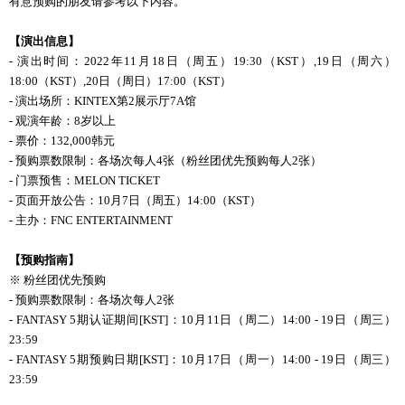
有意预购的朋友请参考以下内容。
【演出信息】
- 演出时间：2022年11月
18
日（周五）
19:30
（
KST
）
,19
日（周六）
18:00
（
KST
）
,20
日（周日）
17:00
（
KST
）
- 演出场所：KINTEX第2展示厅7A馆
- 观演年龄：8岁以上
- 票价：132,000韩元
- 预购票数限制：各场次每人4张（粉丝团优先预购每人2张）
- 门票预售：MELON TICKET
- 页面开放公告：10月7日（周五）14:00（KST）
- 主办：FNC ENTERTAINMENT
【
预购
指南】
※ 粉丝团优先预购
- 预购票数限制：各场次每人2张
- FANTASY 5期
认证
期
间
[KST]
：
10月11日（周二）14:00 - 19日（周三）
23:59
- FANTASY 5期预购日期[KST]：10月17日（周一）14:00 - 19日（周三）
23:59