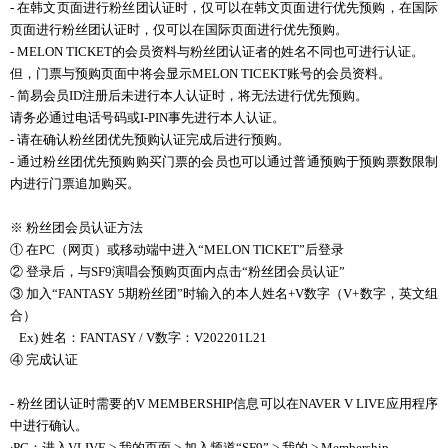
-
在
韩
文
页
面
进
行
粉
丝团认证时
，
仅
可以在
韩
文
页
面
进
行
优
先
预购
，在
国际
页
面
进
行粉
丝团认证时
，
仅
可以在
国际页
面
进
行
优
先
预购
。
- MELON TICKET的会员资料与粉丝团认证者的姓名不同也可进行认证。
但，门票与预购页面中将会显示MELON TICEKT账号的会员资料。
- 简易会员ID注册后未进行本人认证时，将无法进行优先预购。
请务必通过电话号码或I-PIN事先进行本人认证。
- 请在确认粉丝团优先预购认证完成后进行预购。
- 通过粉丝团优先预购购买门票的会员也可以通过普通预购于预购票数限制
内进行门票追加购买。
※ 粉丝团会员认证方法
① 在
PC
（
网页
）或移
动
端中
进
入“
MELON TICKET
”后登
录
② 登
录
后，
与
SF9
演唱
会预购页
面
内
点
击
“粉
丝团会员认证
”
③ 加入“
FANTASY 5
期粉
丝团
”
时输
入的本人姓名
+V
数
字（
V+
数
字，英文
组
合）
Ex)
姓名：
FANTASY / V
数
字：
V202201L21
④
完成
认证
-
粉
丝团认证
时
需要的
V MEMBERSHIP
信息可以在
NAVER V LIVE
应
用程序
中
进
行确
认
。
∙PC
：
进
入
VLIVE >
我的
页
面
>
加入
频
道
“
SF9
”
>
我的
> Membership