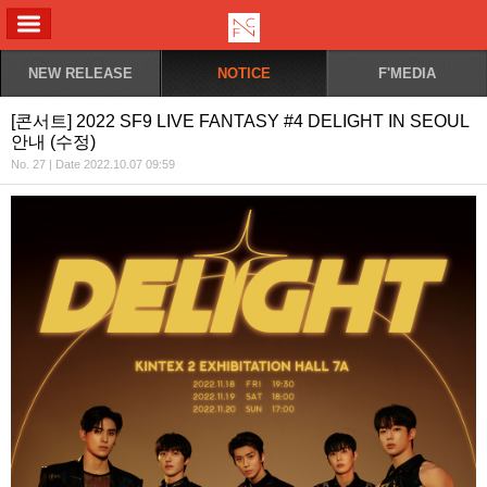
ALL MENU
NEW RELEASE
NOTICE
F'MEDIA
[콘서트] 2022 SF9 LIVE FANTASY #4 DELIGHT IN SEOUL
안내 (수정)
No. 27 | Date 2022.10.07 09:59