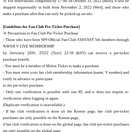
※ For reservations completed by 17:00 on October 31, 2022 (Mon), it will be
shipped sequentially in bulk from November 2, 2022 (Wed), and those who
make a purchase after that can only be picked up on-site.
[Guidelines for
Fan Club Pre-Ticket Purchase
]
※ Precautions to Fan Club Pre-Ticket Purchase
- Those who have been SF9 Official Fan Club FANTASY 5th members through
NAVER V LIVE MEMBERSHIP
January 16th, 2022 (Sun)
by
23:59 (KST) can receive a pre-ticket
purchase benefit.
- You must be a member of Melon Ticket to make a purchase.
- You must enter your fan club membership information (name, V number) and
verify in advance to participate
in the pre-ticket purchase.
- Only one verification is possible with one ID, and it does not require re-
verification when logging in again.
(Duplicate verification is unavailable.)
- If fan club verification is done on the Korean page, fan club pre-ticket
purchases are only possible on the Korean page,
if fan club verification is done on the global page, fan club pre-ticket purchases
are only possible on the global page.