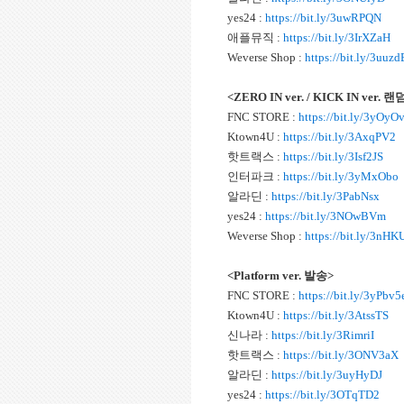
yes24 :
https://bit.ly/3uwRPQN
애플뮤직 :
https://bit.ly/3IrXZaH
Weverse Shop :
https://bit.ly/3uuz
<ZERO IN ver. / KICK IN ver. 
FNC STORE :
https://bit.ly/3yOyO
Ktown4U :
https://bit.ly/3AxqPV2
핫트랙스 :
https://bit.ly/3Isf2JS
인터파크 :
https://bit.ly/3yMxObo
알라딘 :
https://bit.ly/3PabNsx
yes24 :
https://bit.ly/3NOwBVm
Weverse Shop :
https://bit.ly/3nH
<Platform ver. 발송>
FNC STORE :
https://bit.ly/3yPbv5
Ktown4U :
https://bit.ly/3AtssTS
신나라 :
https://bit.ly/3RimriI
핫트랙스 :
https://bit.ly/3ONV3aX
알라딘 :
https://bit.ly/3uyHyDJ
yes24 :
https://bit.ly/3OTqTD2