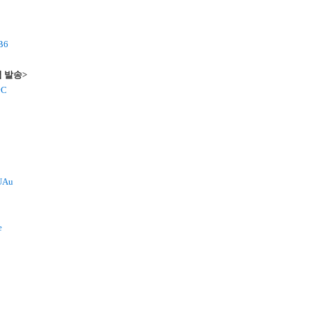
dB6
랜덤 발송>
vC
KUAu
e