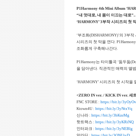
P1Harmony 4th Mini Album ‘HA
“내 멋대로, 내 몸이 이끄는 대로”..
‘HARMONY’ 3부작 시리즈의 첫 막을
‘부조화(DISHARMONY)’의 3부작
시리즈의 첫 막을 연다. P1Har
조화롭게 구축해나간다.
P1Harmony는 타이틀곡 ‘둠두둠(
을 담아낸다. 직관적인 매력의 앨
‘HARMONY’ 시리즈의 첫 시작을
<ZERO IN ver. / KICK IN ver. 
FNC STORE :
https://bit.ly/3yOyO
Ktown4U :
https://bit.ly/3yNtxVq
신나라 :
https://bit.ly/3bKnrMg
핫트랙스 :
https://bit.ly/3yKRiNQ
인터파크 :
https://bit.ly/3yNEBlg
알라딘 :
https://bit.ly/3ONUiyD