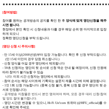
★★★★★★★★★★★★★★★★★★★★★★★★★★★★★★★★★★★★
[
참여방법
]
참여를
원하는
공개방송의
공지를
확인
한
후
양식에 맞게
명단신청을
해주
시면
됩니다
.
현장에서
본인 확인 시 신청내용과
다를
경우
해당
순위
맨
마지막으로
입장
하게
되오니
정확한
명단신청을
부탁
드립니다
.
[
명단
신청
시
주의사항
]
-
만
15
세 이상
(2008
년생
)
부터 입장 가능합니다
.
확인 후 신청 부탁드립니다
.
(
만
15
세 미만의 경우 당첨 취소됩니다
.)
-
신청 양식을
어길
경우
명단에서
제외됩니다
- 59
초 신청자는 명단의 뒷 순서로 신청 역순 안내 될 예정이며
,
신청 인원에
따라 참여가 불가능할 수 있습
니다
.
이외 시간 신청자는 명단에서 제외됩니다
.
-
참여
순서는
해당
사이트에
기록되는
설문지
제출
시간에
의해
결정됩니다
.
- 1
인
1
회
신청
가능합니다
. (
중복 신청
불가
,
중복 신청
할
경우
명단의
뒷
순
서로
인정됩니다
)
-
공개방송 지참물은 반드시 본인 명의여야 하며
,
모든 경우 대리 신청
/
참여
및 양도 절대 불가합니다
.
-
명단
시간은
변경될
수
있으니
,
Hi-Fi Un!corn
트위터
(@HFU_official)
를
수
시로
확인해
주세요
.