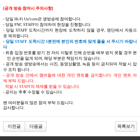
[
공개 방송 참여시
주의사항
]
-
당일
Hi-Fi Un!corn
은
생방송에
참여합니다
.
-
당일
FNC STAFF
이
참여하여
현장을
진행합니다
.
-
당일
STAFF
도착시간까지
현장에
도착하지
않을
경우
,
명단에서
자동으
로
제외됩니다
.
-
당일
STAFF
도착시간
5
분전에
본인의
번호에
맞게
줄을
서 주시기
바랍니
다
-
최종 입장 번호를 받기 전 자리 이탈로 인해 순번을 배부 받지 못할 경우 본
인 순번을 잃게 되며
,
해당 부분은 책임지지 않습니다
.
-
공개 방송 생방송에서는
사진
,
동영상촬영
,
녹음
등이
금지되며
적발
시
압
수
조치
됩니다
.
.
-
공개
방송
안에서
멤버들에
대한
개인
멘트를
금지합니다
.
개인
멘트
자
제
부탁
드립니다
.
적발
시
STAFF
의
제재를
받을
수
있습니다
.
-
공지는
추후
수정될
수
있습니다
.
팬
여러분들의
많은
참여
부탁
드립니다
.
감사합니다
.
이전글
다음글
목록보기