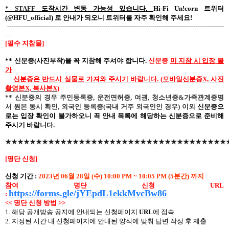
* STAFF
도착시간
변동
가능성
있습니다
.
Hi-Fi Un!corn
트위터
(@HFU_official)
로
안내가
되오니
트위터를
자주
확인해
주세요
!
----------------------------------------------------------------------------------------------------------
---
[
필수 지참물
]
**
신분증
(
사진부착
)
을
꼭
지참해
주셔야
합니다
.
신분증
미
지참
시
입장
불
가
신분증은
반드시
실물로
가져와
주시기
바랍니다
. (
모바일신분증
X,
사진
촬영본
X,
복사본
X)
**
신분증의 경우 주민등록증
,
운전면허증
,
여권
,
청소년증
&
가족관계증명
서 원본 동시 확인
,
외국인 등록증
(
국내 거주 외국인인 경우
)
이외
신분증으
로는 입장 확인이 불가하오니 꼭 안내 목록에
해당하는
신분증으로 준비해
주시기 바랍니다
.
★★★★★★★★★★★★★★★★★★★★★★★★★★★★★★★★★★★★
[
명단 신청
]
신청
기간
:
2023
년
06
월
28
일
(
수
) 10:00 PM ~ 10:05 PM (5
분간
)
까지
참여 명단 신청
URL
https://forms.gle/jYEpdL1ekkMvcBw86
:
<<
명단
신청
방법
>>
1.
해당
공개방송
공지에
안내되는
신청페이지
URL
에
접속
2.
지정된 시간 내 신청페이지에 안내된 양식에 맞춰 답변 작성 후 제출