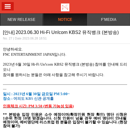
ALL MENU
NEW RELEASE
NOTICE
F'MEDIA
[안내] 2023.06.30 Hi-Fi Un!corn KBS2 뮤직뱅크 (본방송)
No. 27 | Date 2023.06.28 18:51
안녕하세요
.
FNC ENTERTAINMENT JAPAN
입니다
.
2023
년
6
월
30
일
Hi-Fi Un!corn KBS2
뮤직뱅크
(
본방송
)
참여를
안내해
드리
오니
참여를
원하시는
분들은
아래
사항을
참고해
주시기
바랍니다
.
-----------------------------------------------------------------------------------------------------------
---
일시
: 2023
년
6
월
30
일
금요일
PM 5:00~
장소
:
여의도
KBS
신관 공개홀
인원체크 시간
: PM 3:50 (
변동
가능성
있음
)
**
본방송
입장
인원은
소수
예정이며
(
확정인원
현장
확인
)
명단
신청은
1
순위
한정
10
명
받겠습니다
.
신청 인원이 넘을 경우 예비 명단이 안내될
예정이며
,
예비명단에 리스트업 된 분들은 입장이 불가할 수 있습니다
. (
현장
참여 불가
)