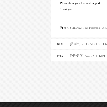
Please show your love and support.
Thank you.
JYH_STILL622_Tour Poster.jpg
(264
[콘서트] 2019 SF9 LIVE 
NEXT
[예약판매] AOA 6TH MIN
PREV