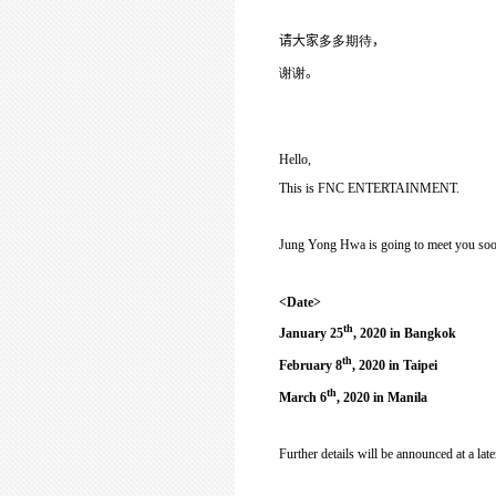
请大家
多多期待
，
谢谢
。
Hello,
This is FNC ENTERTAINMENT.
Jung Yong Hwa is going to meet you
<Date>
th
January 25
, 2020 in Bangkok
th
February 8
, 2020 in Taipei
th
March 6
, 2020 in Manila
Further details will be announced at a late