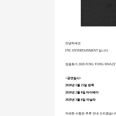
안녕하세요
FNC ENTERTAINMENT
입니다
.
정용화가
2020 JUNG YONG HWA [ST
<
공연일시
>
2020
년
1
월
25
일 방콕
2020
년
2
월
8
일 타이베이
2020
년
3
월
6
일 마닐라
자세한 사항은 추후 안내 드리겠습니