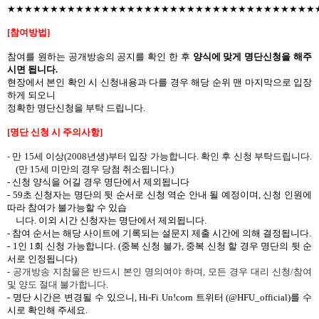
★★★★★★★★★★★★★★★★★★★★★★★★★★★★★★★★★★★★
[
참여방법
]
참여를
원하는
공개방송의
공지를
확인
한
후
양식에 맞게
명단신청을
해주
시면
됩니다
.
현장에서
본인 확인 시 신청내용과
다를
경우
해당
순위
맨
마지막으로
입장
하게
되오니
정확한
명단신청을
부탁
드립니다
.
[
명단
신청
시
주의사항
]
-
만
15
세 이상
(2008
년생
)
부터 입장 가능합니다
.
확인 후 신청 부탁드립니다
.
(
만
15
세 미만의 경우 당첨 취소됩니다
.)
-
신청 양식을
어길
경우
명단에서
제외됩니다
- 59
초 신청자는 명단의 뒷 순서로 신청 역순 안내 될 예정이며
,
신청 인원에
따라 참여가 불가능할 수 있습
니다
.
이외 시간 신청자는 명단에서 제외됩니다
.
-
참여
순서는
해당
사이트에
기록되는
설문지
제출
시간에
의해
결정됩니다
.
- 1
인
1
회
신청
가능합니다
. (
중복 신청
불가
,
중복 신청
할
경우
명단의
뒷
순
서로
인정됩니다
)
-
공개방송 지참물은 반드시 본인 명의여야 하며
,
모든 경우 대리 신청
/
참여
및 양도 절대 불가합니다
.
-
명단
시간은
변경될
수
있으니
,
Hi-Fi Un!corn
트위터
(@HFU_official)
를
수
시로
확인해
주세요
.