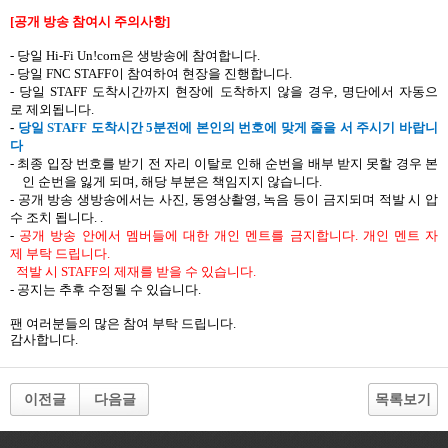
[
공개 방송 참여시
주의사항
]
-
당일
Hi-Fi Un!corn
은
생방송에
참여합니다
.
-
당일
FNC STAFF
이
참여하여
현장을
진행합니다
.
-
당일
STAFF
도착시간까지
현장에
도착하지
않을
경우
,
명단에서
자동으
로
제외됩니다
.
-
당일
STAFF
도착시간
5
분전에
본인의
번호에
맞게
줄을
서 주시기
바랍니
다
-
최종 입장 번호를 받기 전 자리 이탈로 인해 순번을 배부 받지 못할 경우 본
인 순번을 잃게 되며
,
해당 부분은 책임지지 않습니다
.
-
공개 방송 생방송에서는
사진
,
동영상촬영
,
녹음
등이
금지되며
적발
시
압
수
조치
됩니다
.
.
-
공개
방송
안에서
멤버들에
대한
개인
멘트를
금지합니다
.
개인
멘트
자
제
부탁
드립니다
.
적발
시
STAFF
의
제재를
받을
수
있습니다
.
-
공지는
추후
수정될
수
있습니다
.
팬
여러분들의
많은
참여
부탁
드립니다
.
감사합니다
.
이전글
다음글
목록보기