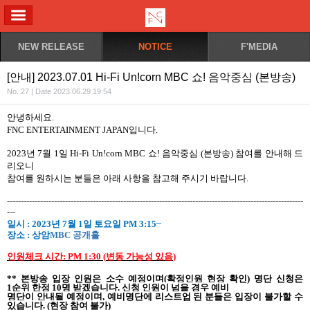
ALL MENU
NEW RELEASE
NOTICE
F'MEDIA
[안내] 2023.07.01 Hi-Fi Un!corn MBC 쇼! 음악중심 (본방송)
No. 27 | Date 2023.06.29 19:54
안녕하세요
.
FNC ENTERTAINMENT JAPAN
입니다
.
2023
년
7
월
1
일
Hi-Fi Un!corn MBC
쇼
!
음악중심
(
본방송
)
참여를
안내해
드
리오니
참여를
원하시는
분들은
아래
사항을
참고해
주시기
바랍니다
.
-----------------------------------------------------------------------------------------------------------
---
일시
: 2023
년
7
월
1
일
토요일
PM 3:15~
장소
:
상암
MBC
공개홀
인원체크 시간
: PM 1:30 (
변동
가능성
있음
)
**
본방송
입장
인원은
소수
예정이며
(
확정인원
현장
확인
)
명단
신청은
1
순위
한정
10
명
받겠습니다
.
신청 인원이 넘을 경우 예비
명단이 안내될 예정이며
,
예비명단에 리스트업 된 분들은 입장이 불가할 수
있습니다
. (
현장 참여 불가
)