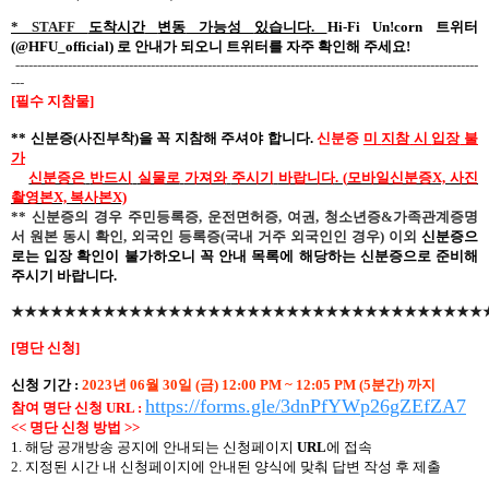
* STAFF
도착시간
변동
가능성
있습니다
.
Hi-Fi Un!corn
트위터
(@HFU_official)
로
안내가
되오니
트위터를
자주
확인해
주세요
!
----------------------------------------------------------------------------------------------------------
---
[
필수 지참물
]
**
신분증
(
사진부착
)
을
꼭
지참해
주셔야
합니다
.
신분증
미
지참
시
입장
불
가
신분증은
반드시
실물로
가져와
주시기
바랍니다
. (
모바일신분증
X,
사진
촬영본
X,
복사본
X)
**
신분증의 경우 주민등록증
,
운전면허증
,
여권
,
청소년증
&
가족관계증명
서 원본 동시 확인
,
외국인 등록증
(
국내 거주 외국인인 경우
)
이외
신분증으
로는 입장 확인이 불가하오니 꼭 안내 목록에
해당하는
신분증으로 준비해
주시기 바랍니다
.
★★★★★★★★★★★★★★★★★★★★★★★★★★★★★★★★★★★★
[
명단 신청
]
신청
기간
:
2023
년
06
월
30
일
(
금
) 12:00 PM ~ 12:05 PM (5
분간
)
까지
https://forms.gle/3dnPfYWp26gZEfZA7
참여 명단 신청
URL :
<<
명단
신청
방법
>>
1.
해당
공개방송
공지에
안내되는
신청페이지
URL
에
접속
2.
지정된 시간 내 신청페이지에 안내된 양식에 맞춰 답변 작성 후 제출