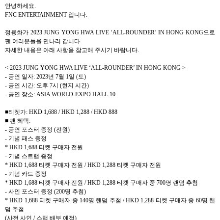
안녕하세요
.
FNC ENTERTAINMENT
입니다
.
정용화가
2023 JUNG YONG HWA LIVE ‘ALL-ROUNDER’ IN HONG KONG
으로
팬 여러분들을 만나러 갑니다
.
자세한 내용은 아래 사항을 참고해 주시기 바랍니다
.
< 2023 JUNG YONG HWA LIVE ‘ALL-ROUNDER’ IN HONG KONG >
-
공연 일자
: 2023
년
7
월
1
일
(
토
)
-
공연 시간
:
오후
7
시
(
현지 시간
)
-
공연 장소
: ASIA WORLD-EXPO HALL 10
■티켓가
: HKD 1,688 / HKD 1,288 / HKD 888
■ 팬 혜택
:
-
공연 포스터 증정
(
전원
)
-
기념 패스 증정
* HKD 1,688
티켓 구매자 전원
-
기념 스트랩 증정
* HKD 1,688
티켓 구매자 전원
/ HKD 1,288
티켓 구매자 전원
-
기념 카드 증정
* HKD 1,688
티켓 구매자 전원
/ HKD 1,288
티켓 구매자 중
700
명 랜덤 추첨
-
사인 포스터 증정
(200
명 추첨
)
* HKD 1,688
티켓 구매자 중
140
명 랜덤 추첨
/ HKD 1,288
티켓 구매자 중
60
명 랜
덤 추첨
(
사전 사인
/
스탭 배부 예정
)