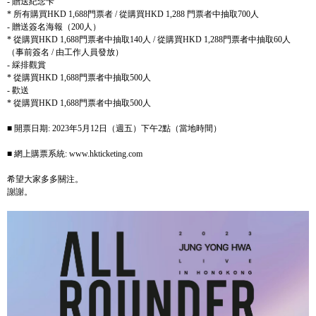
-
贈送紀念卡
*
所有購買
HKD 1,688
門票者
/
從購買
HKD 1,288
門票者中抽取
700
人
-
贈送簽名海報（
200
人）
*
從購買
HKD 1,688
門票者中抽取
140
人
/
從購買
HKD 1,288
門票者中抽取
60
人
（事前簽名
/
由工作人員發放）
-
綵排觀賞
*
從購買
HKD 1,688
門票者中抽取
500
人
-
歡送
*
從購買
HKD 1,688
門票者中抽取
500
人
■ 開票日期
: 2023
年
5
月
12
日（週五）下午
2
點（當地時間）
■ 網上購票系統
: www.hkticketing.com
希望大家多多關注。
謝謝。