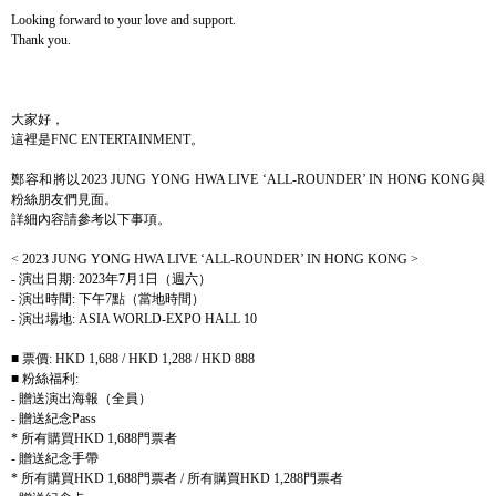
Looking forward to your love and support.
Thank you.
大家好，
這裡是
FNC ENTERTAINMENT
。
鄭容和將以
2023 JUNG YONG HWA LIVE ‘ALL-ROUNDER’ IN HONG KONG
與
粉絲朋友們見面。
詳細內容請參考以下事項。
< 2023 JUNG YONG HWA LIVE ‘ALL-ROUNDER’ IN HONG KONG >
-
演出日期
: 2023
年
7
月
1
日（週六）
-
演出時間
:
下午
7
點（當地時間）
-
演出場地
: ASIA WORLD-EXPO HALL 10
■ 票價
: HKD 1,688 / HKD 1,288 / HKD 888
■ 粉絲福利
:
-
贈送演出海報（全員）
-
贈送紀念
Pass
*
所有購買
HKD 1,688
門票者
-
贈送紀念手帶
*
所有購買
HKD 1,688
門票者
/
所有購買
HKD 1,288
門票者