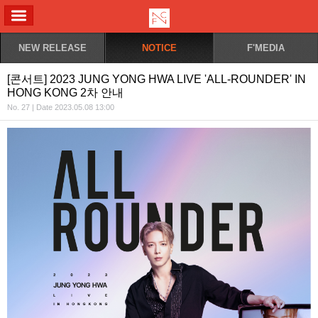
ALL MENU
NEW RELEASE
NOTICE
F'MEDIA
[콘서트] 2023 JUNG YONG HWA LIVE 'ALL-ROUNDER' IN
HONG KONG 2차 안내
No. 27 | Date 2023.05.08 13:00