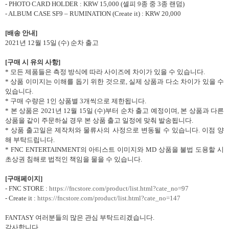
- PHOTO CARD HOLDER : KRW 15,000 (
셀피
9
종 중
3
종 랜덤
)
-
ALBUM CASE SF9 – RUMINATION (Create it) : KRW 20,000
[
배송 안내
]
2021
년
12
월
15
일
(
수
)
순차 출고
[
구매 시 유의 사항
]
*
모든 제품들은 측정 방식에 따라 사이즈에 차이가 있을 수 있습니다
.
*
상품 이미지는 이해를 돕기 위한 것으로
,
실제 상품과 다소 차이가 있을 수
있습니다
.
*
구매 수량은
1
인 상품별
3
개씩으로 제한됩니다
.
*
본 상품은
2021
년
12
월
15
일
(
수
)
부터 순차 출고 예정이며
,
본 상품과 다른
상품을 같이 주문하실 경우 본 상품 출고 일정에 맞춰 발송됩니다
.
*
상품 출고일은 제작처와 물류사의 사정으로 변동될 수 있습니다
.
이점 양
해 부탁드립니다
.
* FNC ENTERTAINMENT
의 아티스트 이미지와
MD
상품을 불법 도용할 시
초상권 침해로 법적인 책임을 물을 수 있습니다
.
[
구매페이지
]
-
FNC STORE :
https://fncstore.com/product/list.html?cate_no=97
- Create it :
https://fncstore.com/product/list.html?cate_no=147
FANTASY
여러분들의 많은 관심 부탁드리겠습니다
.
감사합니다
.