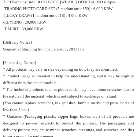
2) P1Harmony 3rd PHOTO BOOK [WE ARE] OFFICIAL MD 4 types
-TRADING PHOTO CARD SET (5 random out of 59) : 6,000 KRW
-LUCKY DRAW (1 random out of 18) : 4,000 KRW
-KEYRING : 20,000 KRW
-T-SHIRT : 39,000 KRW
[
Delivery Notice]
Sequential Shipping from September 1, 2023 (Fri)
[Purchasing Notice]
*
All products may vary in size depending on how they are measured.
* Product image is intended to help the understanding, and it may be slightly
different from the actual product.
* The included products such as photo cards, may have minor scratches due to
the nature of the material, which is not subject to exchange or refund.
(You cannot replace scratches, ink splashes, bubble marks, and press marks of
less than 5mm.)
* Outcases (Packaging plastic, zipper bags, boxes, etc.) of all products are
designed to prevent impacts to protect the product. The packaging and
delivery process may cause minor scratches, pressings, and scratches, and this
is not a reason for replacement.