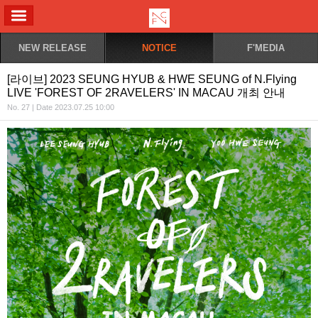
ALL MENU
NEW RELEASE
NOTICE
F'MEDIA
[라이브] 2023 SEUNG HYUB & HWE SEUNG of N.Flying
LIVE 'FOREST OF 2RAVELERS' IN MACAU 개최 안내
No. 27 | Date 2023.07.25 10:00