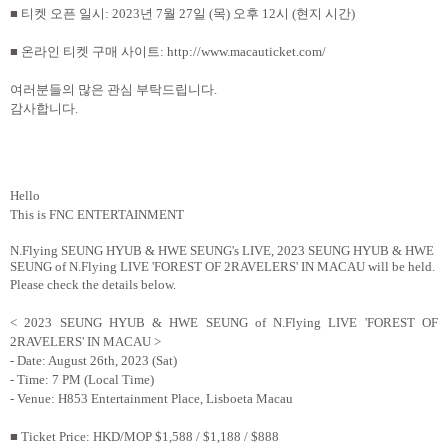
■ 티켓 오픈 일시
: 2023
년
7
월
27
일
(
목
)
오후
12
시
(
현지 시간
)
■ 온라인 티켓 구매 사이트
: http://www.macauticket.com/
여러분들의 많은 관심 부탁드립니다
.
감사합니다
.
Hello
This is FNC ENTERTAINMENT
N.Flying SEUNG HYUB & HWE SEUNG's LIVE,
2023 SEUNG HYUB & HWE
SEUNG of N.Flying LIVE 'FOREST OF 2RAVELERS' IN MACAU will be held.
Please check the details below.
< 2023 SEUNG HYUB & HWE SEUNG of N.Flying LIVE 'FOREST OF
2RAVELERS' IN MACAU >
- Date: August 26th, 2023 (Sat)
- Time: 7 PM (Local Time)
- Venue:
H853 Entertainment Place, Lisboeta Macau
■
Ticket Price: HKD/MOP $1,588
/ $1,188 / $888