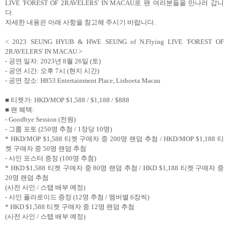
LIVE 'FOREST OF 2RAVELERS' IN MACAU
로 팬 여러분들을 만나러 갑니
다
.
자세한 내용은 아래 사항을 참고해 주시기 바랍니다
.
< 2023 SEUNG HYUB & HWE SEUNG of N.Flying LIVE 'FOREST OF
2RAVELERS' IN MACAU >
-
공연 일자
: 2023
년
8
월
26
일
(
토
)
-
공연 시간
:
오후
7
시
(
현지 시간
)
-
공연 장소
:
H853 Entertainment Place, Lisboeta Macau
■ 티켓가
: HKD/MOP $1,588
/ $1,188 / $888
■ 팬 혜택
:
- Goodbye Session (
전원
)
-
그룹 포토
(250
명 추첨
/ 1
장당
10
명
)
* HKD/MOP $1,588
티켓 구매자 중
200
명 랜덤 추첨
/ HKD/MOP $1,188
티
켓 구매자 중
50
명 랜덤 추첨
-
사인 포스터 증정
(100
명 추첨
)
* HKD $1,588
티켓 구매자 중
80
명 랜덤 추첨
/ HKD $1,188
티켓 구매자 중
20
명 랜덤 추첨
(
사전 사인
/
스탭 배부 예정
)
-
사인 폴라로이드 증정
(12
명 추첨
/
멤버별
6
장씩
)
* HKD $1,588
티켓 구매자 중
12
명 랜덤 추첨
(
사전 사인
/
스탭 배부 예정
)