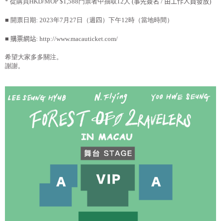
*
從購買
HKD/MOP $1,588
門票者中抽取
12
人
(
事先簽名
/
由工作人員發放
)
■ 開票日期
: 2023
年
7
月
27
日（週
四
）下午
12
時（當地時間）
■
購票網站
:
http://www.macauticket.com/
希望大家多多關注。
謝謝。