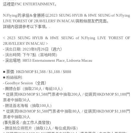
這裡是
FNC ENTERTAINMENT
。
N.Flying
的承協
&
會勝將以
2023 SEUNG HYUB & HWE SEUNG of N.Flying
LIVE 'FOREST OF 2RAVELERS' IN MACAU
與粉絲朋友們見面。
詳細內容請參考以下事項。
.
< 2023 SEUNG HYUB & HWE SEUNG of N.Flying LIVE 'FOREST OF
2RAVELERS' IN
MACAU
>
-
演出日期
: 2023
年
8
月
26
日（週六）
-
演出時間
:
下午
7
點（當地時間）
-
演出場地
:
H853 Entertainment Place, Lisboeta Macau
■
票價
: HKD/MOP $1,588 / $1,188 / $888
■ 粉絲福利
:
- Goodbye Session
（全員）
-
團體合影（抽取
250
人
/
每組
10
人）
*
從購買
HKD/MOP $1,588
門票者中抽取
200
人
/
從購買
HKD/MOP $1,188
門
票者中抽取
50
人
-
贈送簽名海報（抽取
100
人）
*
從購買
HKD/MOP $1,588
門票者中抽取
80
人
/
從購買
HKD/MOP $1,188
門
票者中抽取
20
人
(
事先簽名
/
由工作人員發放
)
-
贈送拍立得照片（抽取
12
人
/
每位成員
6
張）