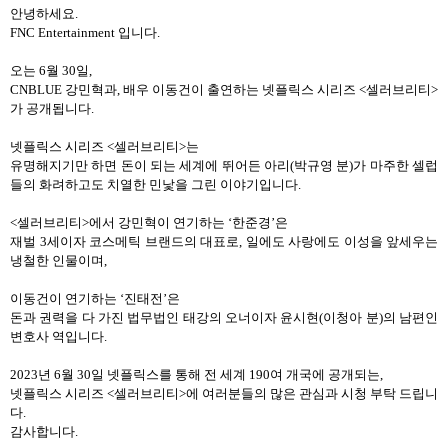
안녕하세요
.
FNC Entertainment
입니다
.
오는
6
월
30
일
,
CNBLUE
강민혁과
,
배우 이동건이 출연하는 넷플릭스 시리즈
<
셀러브리티
>
가 공개됩니다
.
넷플릭스
시리즈
<
셀러브리티
>
는
유명해지기만 하면 돈이 되는 세계에 뛰어든 아리
(
박규영 분
)
가 마주한 셀럽
들의 화려하고도 치열한 민낯을 그린 이야기입니다
.
<
셀러브리티
>
에서 강민혁이 연기하는
‘
한준경
’
은
재벌
3
세이자 코스메틱 브랜드의 대표로
,
일에도 사랑에도 이성을 앞세우는
냉철한 인물이며
,
이동건이 연기하는
‘진태전’은
돈과 권력을 다 가진 법무법인 태강의 오너이자 윤시현
(
이청아 분
)
의 남편인
변호사 역입니다
.
2023
년
6
월
30
일 넷플릭스를 통해
전 세계
190
여 개국에 공개되는
,
넷플릭스
시리즈
<
셀러브리티
>
에 여러분들의
많은 관심과 시청 부탁 드립니
다
.
감사합니다
.