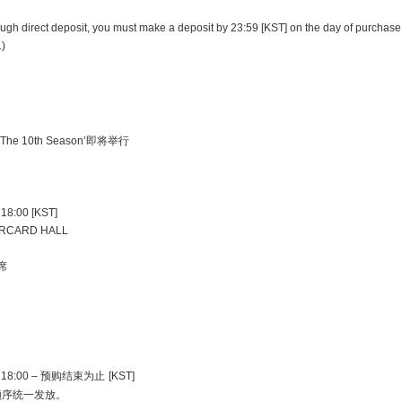
gh direct deposit, you must make a deposit by 23:59 [KST] on the day of purchase i
.)
The 10th Season’
即将举行
）
18:00
[KST]
RCARD HALL
席
）
18:00 –
预购结束为止
[KST]
顺序统一发放。