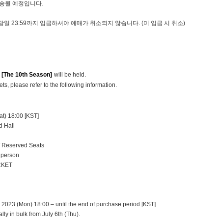
배송될 예정입니다.
당일 23:59까지 입금하셔야
예매가 취소되지 않습니다. (미 입금 시 취소)
[The 10th Season]
will be held.
ets, please refer to the following information.
at) 18:00 [KST]
 Hall
W/ Reserved Seats
r person
ICKET
, 2023 (Mon) 18:00 – until the end of purchase period [KST]
lly in bulk from July 6th (Thu).