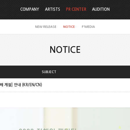
COMPANY
ARTISTS
PR CENTER
AUDITION
NEW RELEASE
NOTICE
F'MEDIA
NOTICE
SUBJECT
 계절] 안내 (KR/EN/CN)