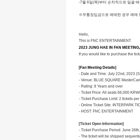
-7
월 6일(목)부터 순차적으로 일괄 
※무통장입금으로 예매한 경우 예매
Hello,
This is FNC ENTERTAINMENT.
2023 JUNG HAE IN FAN MEETING, 
If you would like to purchase the tick
[Fan Meeting Details]
- Date and Time: July 22nd, 2023 (S
- Venue: BLUE SQUARE MasterCard
- Rating: 8 Years and over
- Ticket Price: All seats 66,000 KR
- Ticket Purchase Limit: 2 tickets pe
- Online Ticket Site: INTERPARK T
- HOST: FNC ENTERTAINMENT
[Ticket Open Information]
- Ticket Purchase Period: June 26th
- The ticket will be shipped sequentia