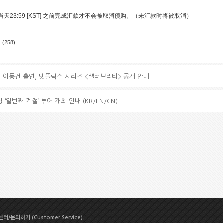
当天
23:59 [KST]
之前完成
汇款才不会被取消预购。
（
未汇款时将被取消
）
)
(258)
배우 이동건 출연, 넷플릭스 시리즈 <셀러브리티> 공개 안내
 ‘열번째 계절’ 투어 개최 안내 (KR/EN/CN)
터/문의하기 (Customer Service)