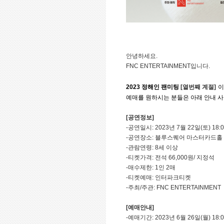
안녕하세요.
FNC ENTERTAINMENT
입니다.
2023
정해인 팬미팅
[
열번째 계절]
이
예매를 원하시는 분들은 아래 안내 사
[
공연정보]
-
공연일시:
2023
년 7월 22일(토) 18:
-
공연장소: 블루스퀘어 마스터카드홀
-
관람연령: 8세 이상
-
티켓가격: 전석 66,000원/ 지정석
-
매수제한: 1인 2매
-
티켓예매: 인터파크티켓
-
주최/주관: FNC ENTERTAINMENT
[
예매안내]
-
예매기간:
2023
년 6월 26일(월) 18