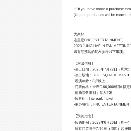
※ If you have made a purchase throu
(Unpaid purchases will be canceled
大家好，
这
里是
FNC ENTERTAINMENT
。
2023 JUNG HAE IN FAN MEETING ‘
请
有意
预购
的朋友
参
考以下事
项
。
【演出信息】
-
演出日期：2023年7月22日（周
六
-
演出
场地：
BLUE SQUARE MASTE
-
观演年龄：
8
岁以上
-
门票价格：全席位
66,000
韩币
/
指定
-
预购
票数限制：每人2张
-
预售处：
Interpark Ticket
-
主办
/
主管：
FNC ENTERTAINMENT
【预购指南】
-
预购期间：
2023
年
6
月
26
日（周一
-
所有
门票将于
7
月
6
日（周四）起按