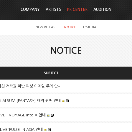
COMPANY
ARTISTS
PR CENTER
AUDITION
NEW RELEASE
NOTICE
F'MEDIA
NOTICE
SUBJECT
사칭 저작권 위반 피싱 이메일 주의 안내
NI ALBUM [FANTASY] 예약 판매 안내
IVE - VOYAGE into X 안내
IVE ‘PULSE’ IN ASIA 안내