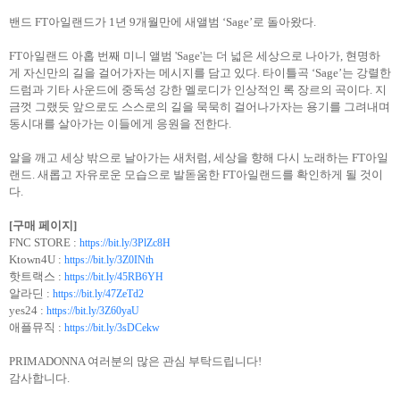
밴드 FT아일랜드가 1년 9개월만에 새앨범 ‘Sage’로 돌아왔다.
FT아일랜드 아홉 번째 미니 앨범 'Sage'는 더 넓은 세상으로 나아가, 현명하
게 자신만의 길을 걸어가자는 메시지를 담고 있다. 타이틀곡 ‘Sage’는 강렬한
드럼과 기타 사운드에 중독성 강한 멜로디가 인상적인 록 장르의 곡이다. 지
금껏 그랬듯 앞으로도 스스로의 길을 묵묵히 걸어나가자는 용기를 그려내며
동시대를 살아가는 이들에게 응원을 전한다.
알을 깨고 세상 밖으로 날아가는 새처럼, 세상을 향해 다시 노래하는 FT아일
랜드. 새롭고 자유로운 모습으로 발돋움한 FT아일랜드를 확인하게 될 것이
다.
[
구매 페이지]
FNC STORE :
https://bit.ly/3PlZc8H
Ktown4U :
https://bit.ly/3Z0INth
핫트랙스 :
https://bit.ly/45RB6YH
알라딘 :
https://bit.ly/47ZeTd2
yes24 :
https://bit.ly/3Z60yaU
애플뮤직 :
https://bit.ly/3sDCekw
PRIMADONNA 여러분의 많은 관심 부탁드립니다!
감사합니다.