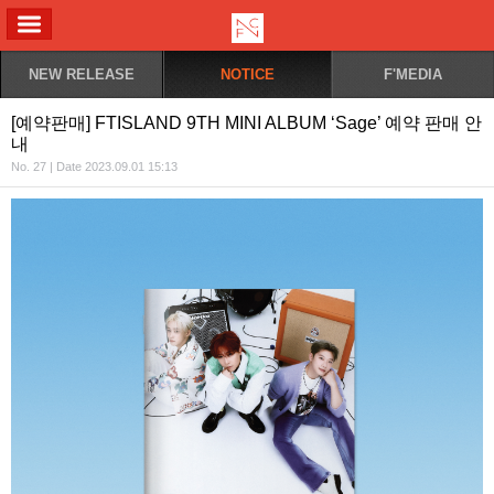
ALL MENU
NEW RELEASE
NOTICE
F'MEDIA
[예약판매] FTISLAND 9TH MINI ALBUM ‘Sage’ 예약 판매 안
내
No. 27 | Date 2023.09.01 15:13