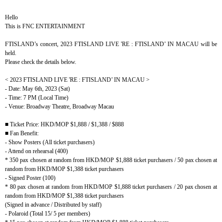
Hello
This is FNC ENTERTAINMENT
FTISLAND’s concert, 2023 FTISLAND LIVE 'RE : FTISLAND’ IN MACAU will be
held.
Please check the details below.
< 2023 FTISLAND LIVE 'RE : FTISLAND’ IN MACAU >
- Date: May 6th, 2023 (Sat)
- Time: 7 PM (Local Time)
- Venue: Broadway Theatre, Broadway Macau
■
Ticket Price: HKD/MOP $1,888 / $1,388 / $888
■
Fan Benefit:
- Show Posters (All ticket purchasers)
- Attend on rehearsal (400)
* 350 pax chosen at random from HKD/MOP $1,888 ticket purchasers / 50 pax chosen at
random from HKD/MOP $1,388 ticket purchasers
- Signed Poster (100)
* 80 pax chosen at random from HKD/MOP $1,888 ticket purchasers / 20 pax chosen at
random from HKD/MOP $1,388 ticket purchasers
(Signed in advance / Distributed by staff)
- Polaroid (Total 15/ 5 per members)