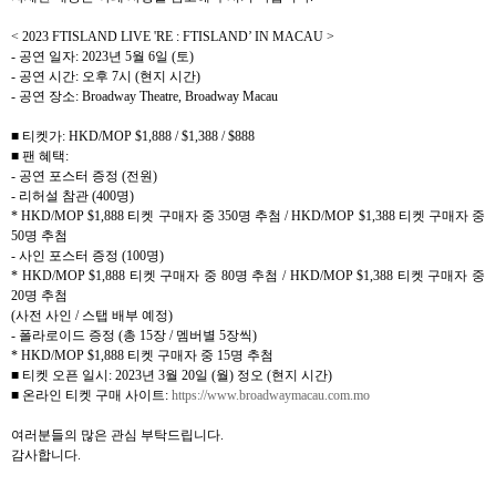
< 2023 FTISLAND LIVE 'RE : FTISLAND’ IN MACAU >
-
공연 일자
: 2023
년
5
월
6
일
(
토
)
-
공연 시간
:
오후
7
시
(
현지 시간
)
-
공연 장소
: Broadway Theatre, Broadway Macau
■ 티켓가
: HKD/MOP $1,888 / $1,388 / $888
■ 팬 혜택
:
-
공연 포스터 증정
(
전원
)
-
리허설 참관
(400
명
)
* HKD/MOP $1,888
티켓 구매자 중
350
명 추첨
/ HKD/MOP $1,388
티켓 구매자 중
50
명 추첨
-
사인 포스터 증정
(100
명
)
* HKD/MOP $1,888
티켓 구매자 중
80
명 추첨
/ HKD/MOP $1,388
티켓 구매자 중
20
명 추첨
(
사전 사인
/
스탭 배부 예정
)
-
폴라로이드 증정
(
총
15
장
/
멤버별
5
장씩
)
* HKD/MOP $1,888
티켓 구매자 중
15
명 추첨
■ 티켓 오픈 일시
: 2023
년
3
월
20
일
(
월
)
정오
(
현지 시간
)
■ 온라인 티켓 구매 사이트
:
https://www.broadwaymacau.com.mo
여러분들의 많은 관심 부탁드립니다
.
감사합니다
.