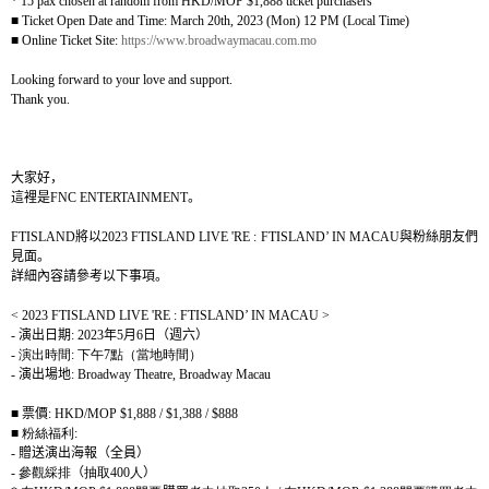
* 15 pax chosen at random from HKD/MOP $1,888 ticket purchasers
■
Ticket Open Date and Time: March 20th, 2023 (Mon) 12 PM (Local Time)
■
Online Ticket Site:
https://www.broadwaymacau.com.mo
Looking forward to your love and support.
Thank you.
大家好，
這裡是
FNC ENTERTAINMENT
。
FTISLAND
將以
2023 FTISLAND LIVE 'RE : FTISLAND’ IN MACAU
與粉絲朋友們
見面。
詳細內容請參考以下事項。
< 2023 FTISLAND LIVE 'RE : FTISLAND’ IN MACAU >
-
演出日期
: 2023
年
5
月
6
日（週六）
-
演出時間
:
下午
7
點（當地時間）
-
演出場地
: Broadway Theatre, Broadway Macau
■
票價
: HKD/MOP $1,888 / $1,388 / $888
■ 粉絲福利
:
-
贈送演出海報（全員）
-
參觀綵排
（
抽取
400
人
）