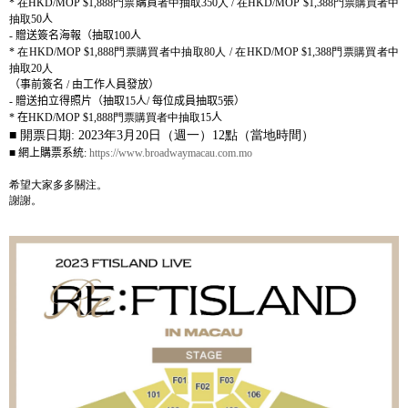
*
在
HKD/MOP $1,888
門票
購買
者中抽取
350
人
/
在
HKD/MOP $1,388
門票購買者中
抽取
50
人
-
贈送簽名海報（抽取
100
人
*
在
HKD/MOP $1,888
門票購買者中抽取
80
人
/
在
HKD/MOP $1,388
門票購買者中
抽取
20
人
（事前簽名
/
由工作人員發放）
-
贈送拍立得照片（抽取
15
人
/
每位成員抽取
5
張）
*
在
HKD/MOP $1,888
門票購買者中抽取
15
人
■ 開票日期: 2023年3月20日（週一）12點（當地時間）
■
網上購票系統
:
https://www.broadwaymacau.com.mo
希望大家多多關注。
謝謝。