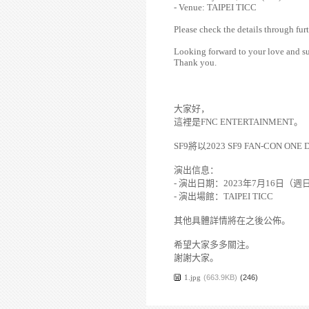
- Venue: TAIPEI TICC
Please check the details through furt
Looking forward to your love and s
Thank you.
大家好，
這裡是
FNC ENTERTAINMENT
。
SF9
將以
2023 SF9 FAN-CON ONE DA
演出信息：
-
演出日期：
2023
年
7
月
16
日（週
-
演出場館：
TAIPEI TICC
其他具體詳情將在之後公佈。
希望大家多多關注。
謝謝大家。
1.jpg
(663.9KB)
(246)