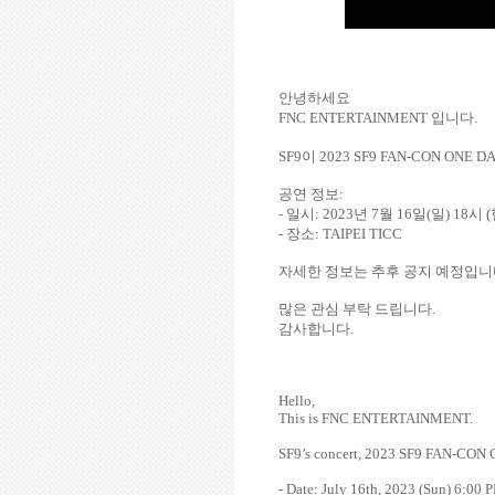
안녕하세요
FNC ENTERTAINMENT
입니다
.
SF9
이
2023 SF9 FAN-CON ONE D
공연 정보
:
-
일시
: 2023
년
7
월
16
일
(
일
) 18
시
(
-
장소
: TAIPEI TICC
자세한 정보는 추후 공지 예정입
많은 관심 부탁 드립니다
.
감사합니다
.
Hello,
This is FNC ENTERTAINMENT.
SF9’s concert, 2023 SF9 FAN-CON 
- Date: July 16th, 2023 (Sun) 6:00 