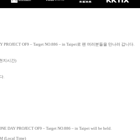
AY PROJECT OF9
–
Target NO.886
–
in Taipei
로 팬 여러분들을 만나러 갑니다
.
현지시간
)
니다
.
ONE DAY PROJECT OF9 – Target NO.886 – in Taipei will be held.
PM (Local Time)