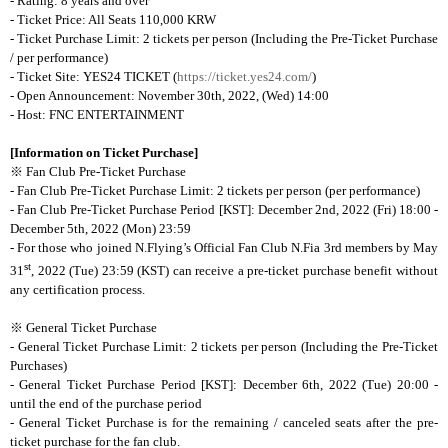
- Rating: 8 years and over
- Ticket Price: All Seats 110,000 KRW
- Ticket Purchase Limit: 2 tickets per person (Including the Pre-Ticket Purchase
/ per performance)
- Ticket Site:
YES24 TICKET (
https://ticket.yes24.com/
)
- Open Announcement: November 30th, 2022, (Wed) 14:00
- Host: FNC ENTERTAINMENT
[Information on Ticket Purchase]
※
Fan Club Pre-Ticket Purchase
- Fan Club Pre-Ticket Purchase Limit: 2 tickets per person (per performance)
- Fan Club Pre-Ticket Purchase Period [KST]: December 2nd, 2022 (Fri) 18:00 -
December 5th, 2022 (Mon) 23:59
- For those who joined N.Flying’s Official Fan Club N.Fia 3rd members by May
st
31
, 2022 (Tue) 23:59 (KST) can receive a pre-ticket purchase benefit without
any certification process.
※
General Ticket Purchase
- General Ticket Purchase Limit: 2 tickets per person (Including the Pre-Ticket
Purchases)
- General Ticket Purchase Period [KST]: December 6th, 2022 (Tue) 20:00 -
until the end of the purchase period
- General Ticket Purchase is for the remaining / canceled seats after the pre-
ticket purchase for the fan club.