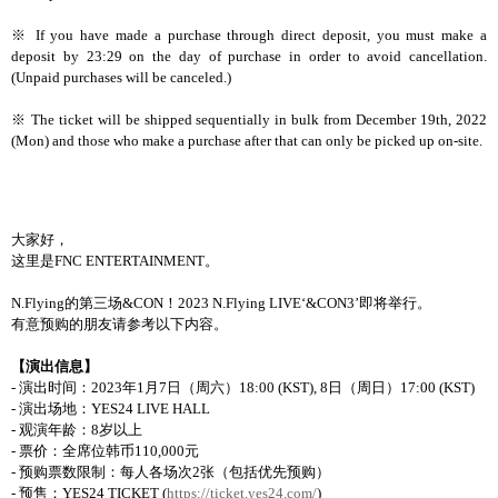
※
If you have made a purchase through direct deposit, you must make a
deposit by 23:29 on the day of purchase in order to avoid cancellation.
(Unpaid purchases will be canceled.)
※
The ticket will be shipped sequentially in bulk from December 19th, 2022
(Mon) and those who make a purchase after that can only be picked up on-site.
大家好，
这里是
FNC ENTERTAINMENT
。
N.Flying
的第三场
&CON
！
2023 N.Flying LIVE‘&CON3’
即将举行。
有意预购的朋友请参考以下内容。
【演出信息】
-
演出时间：
2023
年
1
月
7
日（周六）
18:00 (KST), 8
日（周日）
17:00 (KST)
-
演出场地：
YES24 LIVE HALL
-
观演年龄：
8
岁以上
-
票价：全席位韩币
110,000
元
-
预购票数限制：每人各场次
2
张（包括优先预购）
-
预售：
YES24 TICKET (
https://ticket.yes24.com/
)