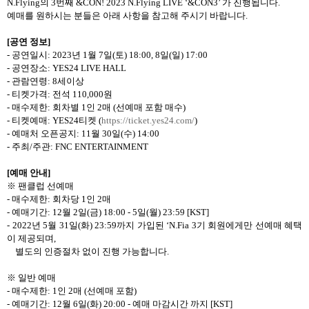
N.Flying
의
3
번째
&CON! 2023 N.Flying LIVE ‘&CON3’
가 진행됩니다
.
예매를 원하시는 분들은 아래 사항을 참고해 주시기 바랍니다
.
[
공연 정보
]
-
공연일시
: 2023
년
1
월
7
일
(
토
) 18:00, 8
일
(
일
) 17:00
-
공연장소
: YES24 LIVE HALL
-
관람연령
: 8
세이상
-
티켓가격
:
전석
110,000
원
-
매수제한
:
회차별
1
인
2
매
(
선예매 포함 매수
)
-
티켓예매
: YES24
티켓
(
https://ticket.yes24.com/
)
-
예매처 오픈공지
: 11
월
30
일
(
수
) 14:00
-
주최
/
주관
: FNC ENTERTAINMENT
[
예매 안내
]
※ 팬클럽 선예매
-
매수제한
:
회차당
1
인
2
매
-
예매기간
: 12
월
2
일
(
금
) 18:00 - 5
일
(
월
) 23:59 [KST]
- 2022
년
5
월
31
일
(
화
) 23:59
까지 가입된
‘N.Fia 3
기 회원에게만 선예매 혜택
이 제공되며
,
별도의 인증절차 없이 진행 가능합니다
.
※ 일반 예매
-
매수제한
: 1
인
2
매
(
선예매 포함
)
-
예매기간
: 12
월
6
일
(
화
) 20:00 -
예매 마감시간 까지
[KST]