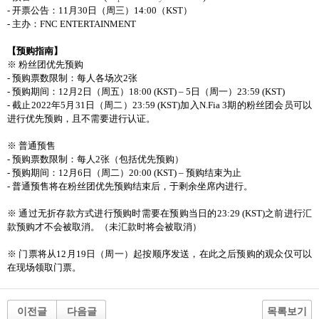
-
开票公告：
11
月
30
日（周三）
14:00
（
KST
）
-
主办：
FNC ENTERTAINMENT
【预购指南】
※ 粉丝团优先预购
-
预购票数限制：每人各场次
2
张
-
预购期间：
12
月
2
日（周五）
18:00 (KST) – 5
日（周一）
23:59 (KST)
-
截止
2022
年
5
月
31
日（周二）
23:59 (KST)
加入
N.Fia 3
期的粉丝团会员可以
进行优先预购，且不需要进行认证。
※ 普通预售
-
预购票数限制：每人
2
张（包括优先预购）
-
预购期间：
12
月
6
日（周二）
20:00 (KST) –
预购结束为止
-
普通预售将在粉丝团优先预购结束后，于剩余坐席内进行。
※ 通过无折存款方式进行预购时需要在预购当日的
23:29 (KST)
之前进行汇
款预购才不会被取消。（未汇款时将会被取消）
※ 门票将从
12
月
19
日（周一）起按顺序发送，在此之后预购的观众仅可以
在现场领取门票。
이전글
다음글
목록보기