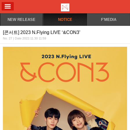
ALL MENU
NEW RELEASE
NOTICE
F'MEDIA
[콘서트] 2023 N.Flying LIVE ‘&CON3’
No. 27 | Date 2022.11.30 11:59