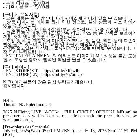
-
투어 티셔츠
: 45,000
원
-
리유저블 백
: 15,000
원
[
구매 시 유의사항
]
-
모든 제품은 측정 방식에 따라 사이즈에 차이가 있을 수 있습니다
.
-
상품 이미지는 이해를 돕기 위한 것으로
,
실제 상품과 다소 차이가
있을 수 있습니다
.
-
본 상품은
2025
년
8
월
4
일
(
월
)
부터 순차적으로 배송 예정입니다
.
-
모든 제품의 아웃 케이스
(
포장용 비닐
,
박스 등
)
는 상품을 보호하기
위한 충격 방지용으로 제작되었습니다
.
-
포장 및 배송 과정에서 미세한 스크래치 및 눌림
,
찍힘 등의 파손이
발생 될 수 있으며
,
이는 교환 및 환불에 해당되지 않습니다
.
-
상품 출고일은 제작처와 물류사의 사정으로 변동될 수 있습니다
.
이
점 양해 부탁드립니다
.
- FNC ENTERTAINMENT
의 아티스트 이미지와
MD
상품을 불법 도용
할 시 초상권 침해로 법적인 책임을 물을 수 있습니다
.
[
구매 페이지
]
- FNC STORE(KR) : https://bit.ly/3JfcwIh
- FNC STORE(EN) : https://bit.ly/4676mUv
N.Fia
여러분들의 많은 관심 부탁드리겠습니다
.
감사합니다
.
Hello
This is FNC Entertainment.
2025 N.Flying LIVE ‘&CON4 : FULL CIRCLE’ OFFICIAL MD online
pre-order sales will be carried out. Please check the precautions below
when purchasing.
[Pre-order sales Schedule]
July 09, 2025(Wed) 05:00 PM (KST) ~ July 13, 2025(Sun) 11:59 PM
(KST)