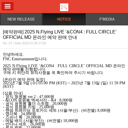
ALL MENU
NEW RELEASE
NOTICE
F'MEDIA
[예약판매] 2025 N.Flying LIVE ‘&CON4 : FULL CIRCLE’
OFFICIAL MD 온라인 예약 판매 안내
No. 27 | Date 2025.07.09 17:00
안녕하세요
.
FNC Entertainment
입니다
.
2025 N.Flying LIVE ‘&CON4 : FULL CIRCLE’ OFFICIAL MD
온라인
예약 판매를 진행합니다
.
구매 시 하단의 유의사항을 꼭 확인하여 주시기 바랍니다
.
[
온라인 예약 판매 일정
]
2025
년
7
월
9
일
(
수
) 05:00 PM (KST) ~ 2025
년
7
월
13
일
(
일
) 11:59 PM
(KST)
[
상품 안내
]
-
공식 응원봉
ver.2 : 47,000
원
- &CON
응원봉 액세서리
- &4 : 8,000
원
-
공식 응원봉 홀더 스트랩
: 20,000
원
-
공식 응원봉 키링
: 25,000
원
-
랜덤 트레이딩 포토카드 세트
(
서울
/
부산
) : (
버전별
) 8,000
원
-
엽서북
: 24,000
원
-
스피너 톡
: 20,000
원
-
메탈 배지
(
서울
/
부산
) : (
버전별
) 18,000
원
-
반다나 세트
: 26,000
원
-
로프 팔찌
: 22,000
원