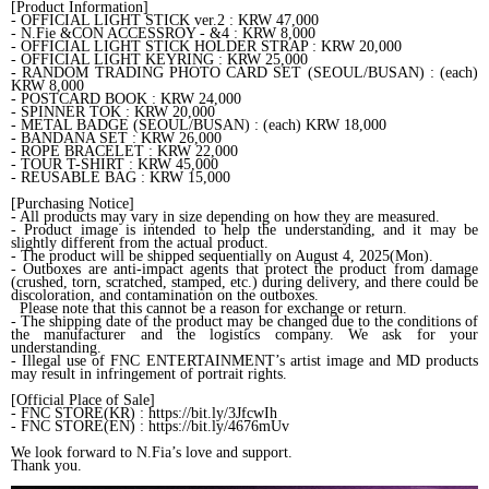
[Product Information]
- OFFICIAL LIGHT STICK ver.2 : KRW 47,000
- N.Fie &CON ACCESSROY - &4 : KRW 8,000
- OFFICIAL LIGHT STICK HOLDER STRAP : KRW 20,000
- OFFICIAL LIGHT KEYRING : KRW 25,000
- RANDOM TRADING PHOTO CARD SET (SEOUL/BUSAN) : (each)
KRW 8,000
- POSTCARD BOOK : KRW 24,000
- SPINNER TOK : KRW 20,000
- METAL BADGE (SEOUL/BUSAN) : (each) KRW 18,000
- BANDANA SET : KRW 26,000
- ROPE BRACELET : KRW 22,000
- TOUR T-SHIRT : KRW 45,000
- REUSABLE BAG : KRW 15,000
[Purchasing Notice]
- All products may vary in size depending on how they are measured.
- Product image is intended to help the understanding, and it may be
slightly different from the actual product.
- The product will be shipped sequentially on August 4, 2025(Mon).
- Outboxes are anti-impact agents that protect the product from damage
(crushed, torn, scratched, stamped, etc.) during delivery, and there could be
discoloration, and contamination on the outboxes.
Please note that this cannot be a reason for exchange or return.
- The shipping date of the product may be changed due to the conditions of
the manufacturer and the logistics company. We ask for your
understanding.
- Illegal use of FNC ENTERTAINMENT’s artist image and MD products
may result in infringement of portrait rights.
[Official Place of Sale]
- FNC STORE(KR) : https://bit.ly/3JfcwIh
- FNC STORE(EN) : https://bit.ly/4676mUv
We look forward to N.Fia’s love and support.
Thank you.