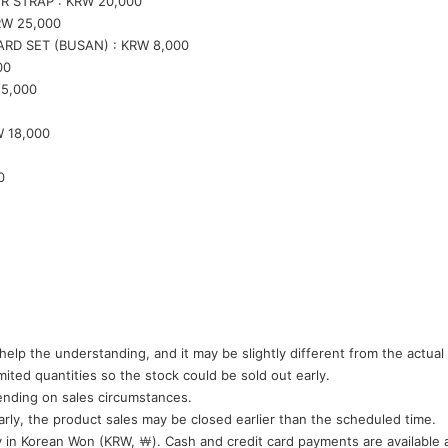
ER STRAP : KRW 20,000
RW 25,000
RD SET (BUSAN) : KRW 8,000
00
25,000
 18,000
0
help the understanding, and it may be slightly different from the actual
mited quantities so the stock could be sold out early.
ending on sales circumstances.
early, the product sales may be closed earlier than the scheduled time.
ly in Korean Won (KRW, ￦). Cash and credit card payments are availabl