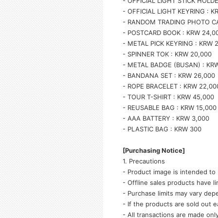
- OFFICIAL LIGHT STICK HOLD
- OFFICIAL LIGHT KEYRING : K
- RANDOM TRADING PHOTO CA
- POSTCARD BOOK : KRW 24,0
- METAL PICK KEYRING : KRW 
- SPINNER TOK : KRW 20,000
- METAL BADGE (BUSAN) : KRW
- BANDANA SET : KRW 26,000
- ROPE BRACELET : KRW 22,00
- TOUR T-SHIRT : KRW 45,000
- REUSABLE BAG : KRW 15,000
- AAA BATTERY : KRW 3,000
- PLASTIC BAG : KRW 300
[Purchasing Notice]
1. Precautions
- Product image is intended to 
- Offline sales products have li
- Purchase limits may vary dep
- If the products are sold out 
- All transactions are made on