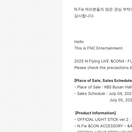
N.Fia 여러분들의 많은 관심 부
감사합니다.
Hello
This is FNC Entertainment.
2025 N.Flying LIVE ‘&CON4 : FUL
Please check the precautions 
[Place of Sale, Sales Schedule
- Place of Sale : KBS Busan H
- Sales Schedule : July 04, 20
July 05, 2025(Sat) 1
[Product Information]
- OFFICIAL LIGHT STICK ver.2 
- N.Fie &CON ACCESSORY - &4