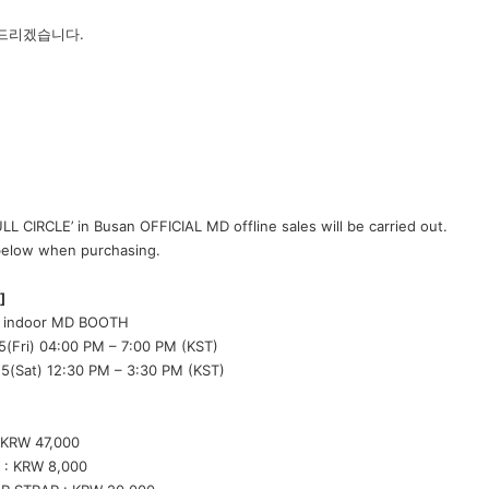
탁드리겠습니다.
L CIRCLE’ in Busan OFFICIAL MD offline sales will be carried out.
below when purchasing.
]
all indoor MD BOOTH
25(Fri) 04:00 PM – 7:00 PM (KST)
2:30 PM – 3:30 PM (KST)
: KRW 47,000
 : KRW 8,000