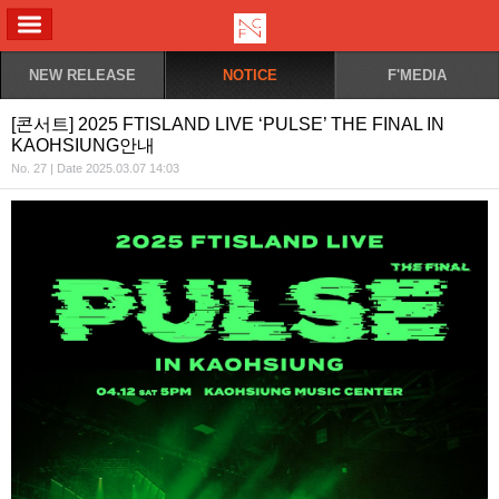
ALL MENU
NEW RELEASE
NOTICE
F'MEDIA
[콘서트] 2025 FTISLAND LIVE ‘PULSE’ THE FINAL IN
KAOHSIUNG안내
No. 27 | Date 2025.03.07 14:03