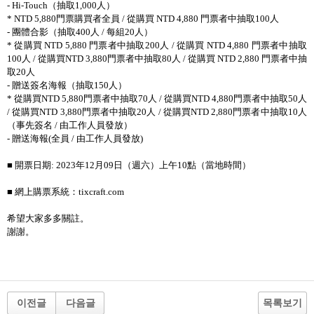
- Hi-Touch
（抽取
1,000
人）
* NTD 5,880
門票購買者全員
/
從購買
NTD 4,880
門票者中抽取
100
人
-
團體合影（抽取
400
人
/
每組
20
人）
*
從購買
NTD 5,880
門票者中抽取
200
人
/
從購買
NTD 4,880
門票者中抽取
100
人
/
從購買
NTD 3,880
門票者中抽取
80
人
/
從購買
NTD 2,880
門票者中抽
取
20
人
-
贈送簽名海報（抽取
150
人）
*
從購買
NTD 5,880
門票者中抽取
70
人
/
從購買
NTD 4,880
門票者中抽取
50
人
/
從購買
NTD 3,880
門票者中抽取
20
人
/
從購買
NTD 2,880
門票者中抽取
10
人
（事先簽名
/
由工作人員發放）
-
贈送海報
(
全員
/
由工作人員發放
)
■ 開票日期
: 2023
年
12
月
09
日（週六）上午
10
點（當地時間）
■ 網上購票系統：
tixcraft.com
希望大家多多關註。
謝謝。
이전글
다음글
목록보기