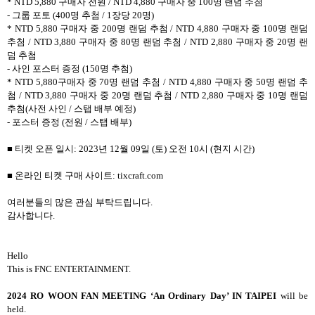
* NTD 5,880
구매자 전원
/ NTD 4,880
구매자 중
100
명 랜덤 추첨
-
그룹 포토
(400
명 추첨
/ 1
장당
20
명
)
* NTD 5,880
구매자 중
200
명 랜덤 추첨
/ NTD 4,880
구매자 중
100
명 랜덤
추첨
/ NTD 3,880
구매자 중
80
명 랜덤 추첨
/ NTD 2,880
구매자 중
20
명 랜
덤 추첨
-
사인 포스터 증정
(150
명 추첨
)
* NTD 5,880
구매자 중
70
명 랜덤 추첨
/ NTD 4,880
구매자 중
50
명 랜덤 추
첨
/ NTD 3,880
구매자 중
20
명 랜덤 추첨
/ NTD 2,880
구매자 중
10
명 랜덤
추첨
(
사전 사인
/
스탭 배부 예정
)
-
포스터 증정
(
전원
/
스탭 배부
)
■ 티켓 오픈 일시
: 2023
년
12
월
09
일
(
토
)
오전
10
시
(
현지 시간
)
■ 온라인 티켓 구매 사이트
: tixcraft.com
여러분들의 많은 관심 부탁드립니다
.
감사합니다
.
Hello
This is FNC ENTERTAINMENT.
2024 RO WOON FAN MEETING ‘An Ordinary Day’ IN TAIPEI
will be
held.