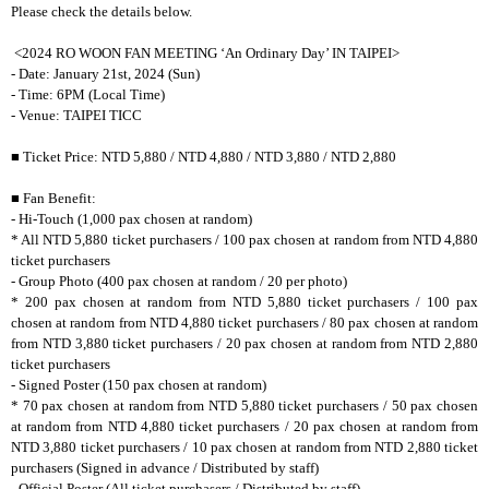
Please check the details below.
<2024 RO WOON FAN MEETING ‘An Ordinary Day’ IN TAIPEI>
- Date: January 21st, 2024 (Sun)
- Time: 6PM (Local Time)
- Venue: TAIPEI TICC
■
Ticket Price: NTD 5,880 / NTD 4,880 / NTD 3,880 / NTD 2,880
■
Fan Benefit:
- Hi-Touch (1,000 pax chosen at random)
* All NTD 5,880 ticket purchasers / 100 pax chosen at random from NTD 4,880
ticket purchasers
- Group Photo (400 pax chosen at random / 20 per photo)
* 200 pax chosen at random from NTD 5,880 ticket purchasers / 100 pax
chosen at random from NTD 4,880 ticket purchasers / 80 pax chosen at random
from NTD 3,880 ticket purchasers / 20 pax chosen at random from NTD 2,880
ticket purchasers
- Signed Poster (150 pax chosen at random)
* 70 pax chosen at random from NTD 5,880 ticket purchasers / 50 pax chosen
at random from NTD 4,880 ticket purchasers / 20 pax chosen at random from
NTD 3,880 ticket purchasers / 10 pax chosen at random from NTD 2,880 ticket
purchasers (Signed in advance / Distributed by staff)
- Official Poster (All ticket purchasers / Distributed by staff)