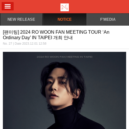
ALL MENU
NEW RELEASE
NOTICE
F'MEDIA
[팬미팅] 2024 RO WOON FAN MEETING TOUR ‘An
Ordinary Day’ IN TAIPEI 개최 안내
No. 27 | Date 2023.12.01 12:58