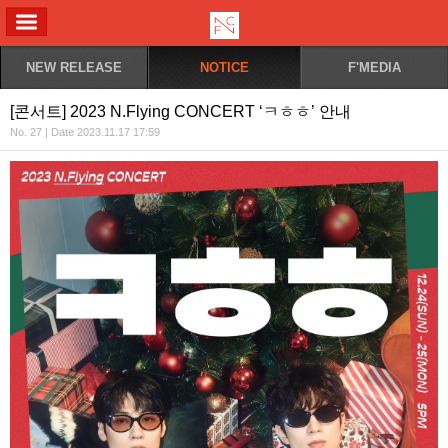
ALL MENU
NEW RELEASE
NOTICE
F'MEDIA
[콘서트] 2023 N.Flying CONCERT ‘ㅋㅎㅎ’ 안내
No. 27 | Date 2023.11.17 17:59