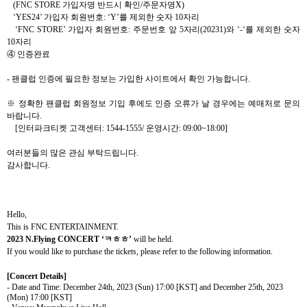
(FNC STORE
가입자명 반드시 확인
/
주문자명
X)
‘YES24’
가입자 회원번호
: ‘Y’
를 제외한 숫자
10
자리
‘FNC STORE’
가입자 회원번호
:
주문번호 앞
5
자리
(20231)
와
‘-‘
를 제외한 숫자
10
자리
④
인증완료
-
팬클럽 인증에 필요한 정보는 가입한 사이트에서 확인 가능합니다
.
※ 정확한 팬클럽 회원정보 기입 후에도 인증 오류가 날 경우에는 예매처로 문의
바랍니다
.
[
인터파크티켓 고객센터
: 1544-1555/
운영시간
: 09:00~18:00]
여러분들의 많은 관심 부탁드립니다
.
감사합니다
.
Hello,
This is FNC ENTERTAINMENT.
2023 N.Flying CONCERT ‘
ㅋㅎㅎ
’
will be held.
If you would like to purchase the tickets, please refer to the following information.
[Concert Details]
- Date and Time: December 24th, 2023 (Sun) 17:00 [KST] and December 25th, 2023
(Mon) 17:00 [KST]