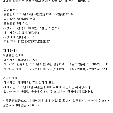
예매를 원하시는 분들은 아래 안내 사항을 참고해 주시기 바랍니다
.
[
공연정보
]
-
공연일시
:
2023
년
12
월
24
일
(
일
) 17:00, 25
일
(
월
) 17:00
-
공연장소
:
명화라이브홀
-
관람연령
: 8
세 이상
-
티켓가격
:
전석
110,000
원
(
스탠딩
/
지정석
)
-
매수제한
: 1
인
2
매
(
회차당
)
-
티켓예매
:
인터파크티켓
-
주최
/
주관
: FNC ENTERTAINMENT
[
예매안내
]
※팬클럽 선예매
-
매수제한
:
회차당
1
인
2
매
-N.Fia 3
기 인증기간
: 2023
년
11
월
20
일
(
월
) 12:00 – 11
월
23
일
(
목
) 23:59
까지
[KST]
-N.Fia 3
기 예매기간
: 2023
년
11
월
22
일
(
수
) 19:00 – 11
월
23
일
(
목
) 23:59
까지
[KST]
※일반 예매
-
매수제한
:
회차당
1
인
2
매
(
선예매 포함
)
-
예매기간
: 2023
년
11
월
24
일
(
금
) 20:00 –
예매 마감시간 까지
[KST]
-
일반 예매는 팬클럽 선예매 후 잔여
/
취소 좌석에 한하여 진행됩니다
.
※무통장입금으로 예매한 경우 예매 당일
23:59
까지 입금하셔야 예매가 취소되지
않습니다
. (
미 입금 시 취소
)