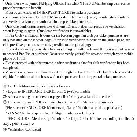
- Only those who joined N.Flying Official Fan Club N.Fia 3rd Membership can receive
pre-ticket purchase benefit.
- Must be a member of INTERPARK TICKET to make a purchase.
- You must enter your Fan Club Membership information (name, membership number)
and verify in advance to participate in the pre-ticket purchase.
- Only one verification is possible with one ID, and it does not require re-verification
when logging in again. (Duplicate verification is unavailable)
- If Fan Club verification is done on the Korean page, fan club pre-ticket purchases are
only possible on the Korean page. If fan club verification is done on the global page, fan
club pre-ticket purchases are only possible on the global page.
- If you do not verify your identity after signing up with the linked ID, you will not be able
to proceed Pre-Ticket purchase. Be sure to verify yourself in advance through your mobile
phone or I-PIN.
- Please proceed with ticket purchase after confirming that fan club verification has been
completed.
- Members who have purchased tickets through the Fan Club Pre-Ticket Purchase are also
eligible for additional purchases within the purchase limit for general ticket purchases.
※
Fan Club Membership Verification Process
①
Log in to INTERPARK TICKET on PC (web) or mobile
②
After accessing the reservation page, click
‘
Verify as a fan club member
’
③
Enter your name in
‘
Official Fan Club N.Fia 3rd
’
+ Membership number
(Please check FNC STORE Membership Name / Not the name of the purchaser)
‘YES24’ Membership number:
10 digit numbers excluding Y
‘FNC STORE’ Membership Number: 10 Digit Order Number excluding the first 5
digits (20231) and ‘-‘
④
Verification Completed