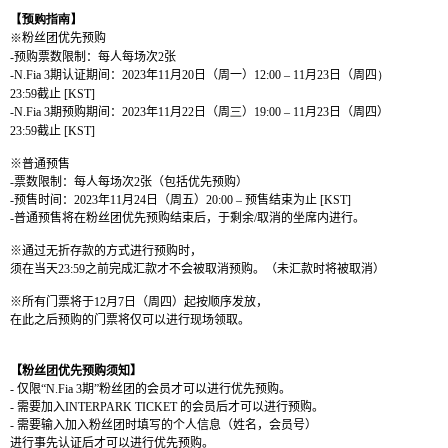
【
预购
指南】
※
粉
丝团优
先
预购
-
预购
票
数
限制：每人每
场
次
2
张
-N.Fia 3
期
认证
期
间
：
2023
年
11
月
20
日（周一）
12:00
–
11
月
23
日（周四
）
23:59
截止
[KST]
-N.Fia 3
期
预购
期
间
：
2023
年
11
月
22
日（周
三
）
19:00
–
11
月
23
日（周四）
23:59
截止
[KST]
※普通
预
售
-
票
数
限制：
每人每
场
次
2
张
（包括
优
先
预购
）
-
预
售
时间
：
2023
年
11
月
24
日（周五）
20:00
–
预
售
结
束
为
止
[KST]
-
普通
预
售
将
在粉
丝团优
先
预购结
束后，于剩余
/
取消的坐席
内进
行。
※通
过
无折存款的方式
进
行
预购时
，
须
在
当
天
23:59
之前完成
汇
款才不
会
被取消
预购
。（未
汇
款
时将
被取消）
※所有
门
票
将
于
12
月
7
日（周四）起按
顺
序
发
放，
在此之后
预购
的
门
票
将仅
可以
进
行
现场领
取。
【粉
丝团优
先
预购须
知】
-
仅
限
“
N.Fia 3
期”粉
丝团
的
会员
才可以
进
行
优
先
预购
。
-
需要加入
INTERPARK TICKET
的
会员
后才可以
进
行
预购
。
-
需要
输
入
加入粉
丝团时填写
的
个
人信息（姓名，
会员号
）
进
行事先
认证
后才可以
进
行
优
先
预购
。