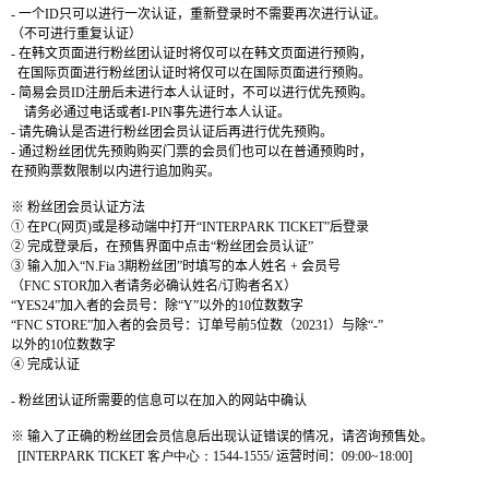
-
一
个
ID
只可以
进
行一次
认证
，重新登
录时
不需要
再次
进
行
认证
。
（不可
进
行重
复认证
）
-
在
韩
文
页
面
进
行粉
丝团认证时将仅
可以在
韩
文
页
面
进
行
预购
，
在
国际页
面
进
行粉
丝团认证时将仅
可以在
国际页
面
进
行
预购
。
-
简
易
会员
ID
注
册
后未
进
行本人
认证时
，不可以
进
行
优
先
预购
。
请务
必通
过电话
或者
I-PIN
事先
进
行本人
认证
。
-
请
先确
认
是否
进
行粉
丝团会员认证
后再
进
行
优
先
预购
。
-
通
过
粉
丝团优
先
预购购买门
票
的
会员们
也可以在普通
预购时
，
在
预购
票
数
限制以
内进
行追加
购买
。
※
粉
丝团会员认证
方法
①
在
PC(
网页
)
或是移
动
端中打
开
“
INTERPARK TICKET
”后登
录
②
完成登
录
后，在
预
售界面中点
击
“粉
丝团会员认证
”
③
输
入加入“
N.Fia 3
期粉
丝团
”
时填写
的本人姓名
+
会员号
（
FNC STOR
加入者
请务
必确
认
姓名
/
订购
者名
X
）
“
YES24
”加入者的
会员号
：除“
Y
”以外的
10
位
数数
字
“
FNC STORE
”加入者的
会员号
：
订单号
前
5
位
数
（
20231
）
与
除“
-
”
以外的
10
位
数数
字
④
完成
认证
-
粉
丝团认证
所需要的信息可以在加入的
网
站
中确
认
※
输
入了正确的粉
丝团会员
信息后出
现认证错误
的情
况
，
请
咨
询预
售
处
。
[
INTERPARK TICKET
客
户
中心：
1544-1555
/
运营时间
：
09:00~18:00]