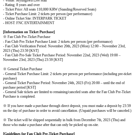
- Venue: Myunghwa Live Hall
- Rating: 8 years and over
- Ticket Price: All seats 110,000 KRW (Standing/Reserved Seats)
- Ticket Purchase Limit: 2 tickets per person (per performance)
- Online Ticket Site: INTERPARK TICKET
- HOST: FNC ENTERTAINMENT
[Information on Ticket Purchase]
※
Fan Club Pre-Ticket Purchase
- Fan Club Pre-Ticket Purchase Limit: 2 tickets per person (per performance)
- Fan Club Verification Period
: November 20th, 2023 (Mon) 12:00
–
November 23rd,
2023 (Thu) 23:59 [KST]
- Fan Club Pre-Sale Ticket Purchase Period
: November 22nd, 2023 (Wed) 19:00
–
November 23rd, 2023 (Thu) 23:59 [KST]
※
General Ticket Purchase
- General Ticket Purchase Limit: 2 tickets per person per performance (including pre-ticket
purchase)
- General Ticket Purchase Period: November 24th, 2023 (Fri) 20:00
–
until the end of
purchase period [KST]
- General Sale tickets are limited to remaining/canceled seats after the Fan Club Pre-Ticket
Purchase is completed.
※
If you have made a purchase through direct deposit, you must make a deposit by 23:59
on the day of purchase in order to avoid cancellation. (Unpaid purchases will be canceled.)
※
The ticket will be shipped sequentially in bulk from
December 7th, 2023 (Thu) and
those who make a purchase after that can only be picked up on-site.
[Guidelines for Fan Club Pre-Ticket Purchase]