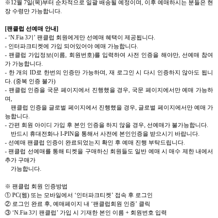
※
12
월
7
일
(
목
)
부터 순차적으로 일괄 배송될 예정이며
,
이후 예매하시는 분들은 현
장 수령만 가능합니다
.
[
팬클럽 선예매 안내
]
- ‘N.Fia 3
기
’
팬클럽 회원에게만 선예매 혜택이 제공됩니다
.
-
인터파크티켓에 가입 되어있어야 예매 가능합니다
.
-
팬클럽 가입정보
(
이름
,
회원번호
)
를 입력하여 사전 인증을 해야만
,
선예매 참여
가 가능합니다
.
-
한 개의
ID
로 한번의 인증만 가능하며
,
재 로그인 시 다시 인증하지 않아도 됩니
다
. (
중복 인증 불가
)
-
팬클럽 인증을 국문 페이지에서 진행했을 경우
,
국문 페이지에서만 예매 가능하
며
,
팬클럽 인증을 글로벌 페이지에서 진행했을 경우
,
글로벌 페이지에서만 예매 가
능합니다
.
-
간편 회원 아이디 가입 후 본인 인증을 하지 않을 경우
,
선예매가 불가능합니다
.
반드시 휴대전화나
I-PIN
을 통해서 사전에 본인인증을 받으시기 바랍니다
.
-
선예매 팬클럽 인증이 완료되었는지 확인 후 예매 진행 부탁드립니다
.
-
팬클럽 선예매를 통해 티켓을 구매하신 회원들도 일반 예매 시 매수 제한 내에서
추가 구매가
가능합니다
.
※
팬클럽 회원 인증방법
①
PC(
웹
)
또는 모바일에서
‘
인터파크티켓
’
접속 후 로그인
②
로그인 완료 후
,
예매페이지 내
‘
팬클럽회원 인증
’
클릭
③
‘N.Fia 3
기 팬클럽
’
가입 시 기재한 본인 이름
+
회원번호 입력