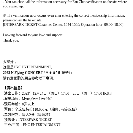
- You can check all the information necessary for Fan Club verification on the site where
you signed up.
※
If a verification error occurs even after entering the correct membership information,
please contact the ticket site.
[INTERPARK TICKET Customer Center: 1544-1555/ Operation hour: 09:00~18:00]
Looking forward to your love and support.
Thank you.
大家好，
这
里是
FNC ENTERTAINMENT
。
2023 N.Flying CONCERT ‘
ㅋㅎㅎ
’
即
将举
行
请
有意
预购
的朋友
参
考以下事
项
。
【演出信息】
-
演出日期：
2023
年
12
月
24
日（周日）
17:00
，
25
日（
周一
）
17:00
[KST]
-
演出
场
所：
Myunghwa Live Hall
-
观
演年
龄
：
8
岁
以上
-
票价：全席位
韩币
110,000
元（站席
/
指定席位
）
-
票
数
限制：每人
2
张
（每
场
次）
-
预
售
处
：
INTERPARK TICKET
-
主
办
/
主管：
FNC ENTERTAINMENT