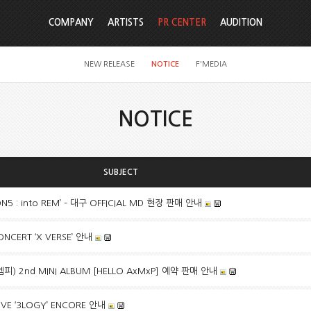
COMPANY
ARTISTS
PR CENTER
AUDITION
NEW RELEASE
NOTICE
F'MEDIA
NOTICE
SUBJECT
CON5 : into REM’ – 대구 OFFICIAL MD 현장 판매 안내
NCERT ‘X VERSE’ 안내
피) 2nd MINI ALBUM [HELLO AxMxP] 예약 판매 안내
IVE ‘3LOGY’ ENCORE 안내