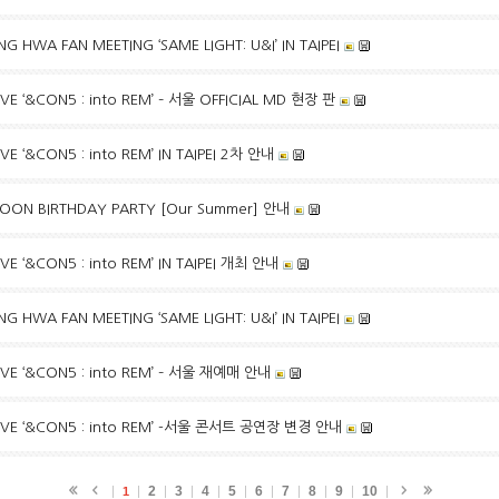
 HWA FAN MEETING ‘SAME LIGHT: U&I’ IN TAIPEI
IVE ‘&CON5 : into REM’ – 서울 OFFICIAL MD 현장 판
IVE ‘&CON5 : into REM’ IN TAIPEI 2차 안내
YOON BIRTHDAY PARTY [Our Summer] 안내
IVE ‘&CON5 : into REM’ IN TAIPEI 개최 안내
 HWA FAN MEETING ‘SAME LIGHT: U&I’ IN TAIPEI
LIVE ‘&CON5 : into REM’ – 서울 재예매 안내
 LIVE ‘&CON5 : into REM’ -서울 콘서트 공연장 변경 안내
2
3
4
5
6
7
8
9
10
1