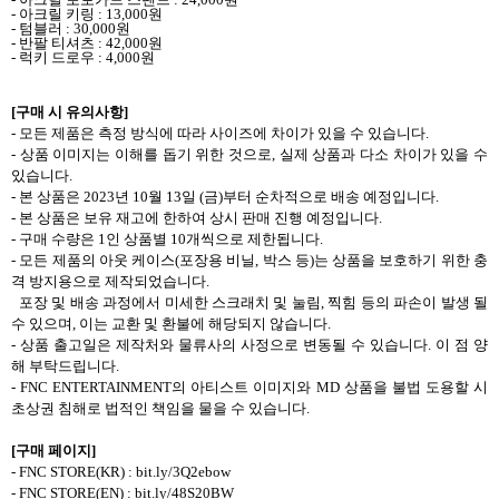
-
아크릴 키링
: 13,000
원
-
텀블러
: 30,000
원
-
반팔 티셔츠
: 42,000
원
-
럭키 드로우
: 4,000
원
[
구매 시 유의사항
]
-
모든 제품은 측정 방식에 따라 사이즈에 차이가 있을 수 있습니다
.
-
상품 이미지는 이해를 돕기 위한 것으로
,
실제 상품과 다소 차이가 있을 수
있습니다
.
-
본 상품은
2023
년
10
월
13
일
(
금
)
부터 순차적으로 배송 예정입니다
.
-
본 상품은 보유 재고에 한하여 상시 판매 진행 예정입니다
.
-
구매 수량은
1
인 상품별
10
개씩으로 제한됩니다
.
-
모든 제품의 아웃 케이스
(
포장용 비닐
,
박스 등
)
는 상품을 보호하기 위한 충
격 방지용으로 제작되었습니다
.
포장 및 배송 과정에서 미세한 스크래치 및 눌림
,
찍힘 등의 파손이 발생 될
수 있으며
,
이는 교환 및 환불에 해당되지 않습니다
.
-
상품 출고일은 제작처와 물류사의 사정으로 변동될 수 있습니다
.
이 점 양
해 부탁드립니다
.
- FNC ENTERTAINMENT
의 아티스트 이미지와
MD
상품을 불법 도용할 시
초상권 침해로 법적인 책임을 물을 수 있습니다
.
[
구매 페이지
]
- FNC STORE(KR) : bit.ly/3Q2ebow
- FNC STORE(EN) : bit.ly/48S20BW