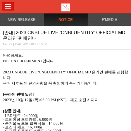
ALL MENU
NEW RELEASE
NOTICE
F'MEDIA
[안내] 2023 CNBLUE LIVE ‘CNBLUENTITY’ OFFICIAL MD
온라인 판매안내
No. 27 | Date 2023.10.12 15:00
안녕하세요
.
FNC ENTERTAINMENT
입니다
.
2023 CNBLUE LIVE ‘CNBLUENTITY’ OFFICIAL MD
온라인 판매를 진행합
니다
.
구매 시 하단의 유의사항을 꼭 확인하여 주시기 바랍니다
.
[
온라인 판매 일정
]
2023
년
10
월
12
일
(
목
) 03:00 PM (KST) ~
재고 소진 시까지
[
상품 안내
]
- LED
밴드
: 24,000
원
-
트레이딩 포토카드
: 6,000
원
-
손거울
&
포토 필름 세트
: 14,000
원
-
포스터 세트
: 16,000
원
-
아크릴 포토카드 스탠드
: 24,000
원