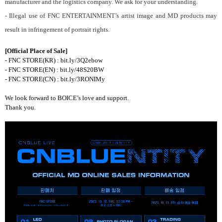
manufacturer and the logistics company. We ask for your understanding.
- Illegal use of FNC ENTERTAINMENT’s artist image and MD products may
result in infringement of portrait rights.
[Official Place of Sale]
- FNC STORE(KR) : bit.ly/3Q2ebow
- FNC STORE(EN) : bit.ly/48S20BW
- FNC STORE(CN) : bit.ly/3RONIMy
We look forward to BOICE’s love and support.
Thank you.