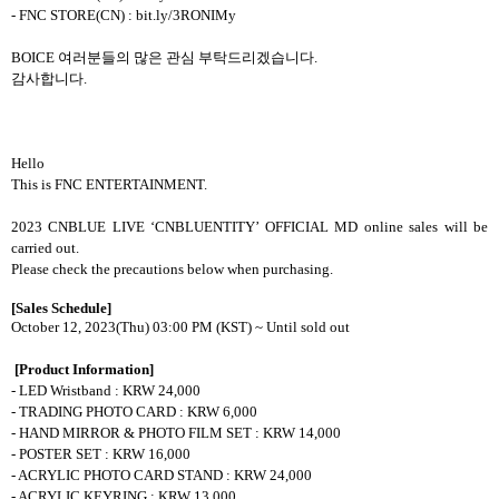
- FNC STORE(CN) : bit.ly/3RONIMy
BOICE
여러분들의 많은 관심 부탁드리겠습니다
.
감사합니다
.
Hello
This is FNC ENTERTAINMENT.
2023 CNBLUE LIVE ‘CNBLUENTITY’ OFFICIAL MD online sales will be
carried out.
Please check the precautions below when purchasing.
[Sales Schedule]
October 12, 2023(Thu) 03:00 PM (KST) ~ Until sold out
[Product Information]
- LED Wristband : KRW 24,000
- TRADING PHOTO CARD : KRW 6,000
- HAND MIRROR & PHOTO FILM SET : KRW 14,000
- POSTER SET : KRW 16,000
- ACRYLIC PHOTO CARD STAND : KRW 24,000
- ACRYLIC KEYRING : KRW 13,000