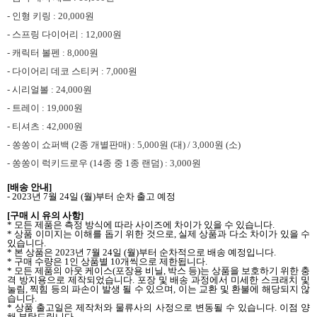
-
인형 키링
: 20,000
원
-
스프링 다이어리
: 12,000
원
-
캐릭터 볼펜
: 8,000
원
-
다이어리 데코 스티커
: 7,000
원
-
시리얼볼
: 24,000
원
-
트레이
: 19,000
원
-
티셔츠
: 42,000
원
-
쏭쏭이 쇼퍼백
(2
종 개별판매
) : 5,000
원
(
대
) / 3,000
원
(
소
)
-
쏭쏭이 럭키드로우
(14
종 중
1
종 랜덤
) : 3,000
원
[
배송 안내
]
- 2023
년
7
월
24
일
(
월
)
부터 순차 출고 예정
[
구매 시 유의 사항
]
*
모든 제품은 측정 방식에 따라 사이즈에 차이가 있을 수 있습니다
.
*
상품 이미지는 이해를 돕기 위한 것으로
,
실제 상품과 다소 차이가 있을 수
있습니다
.
*
본 상품은
2023
년
7
월
24
일
(
월
)
부터 순차적으로 배송 예정입니다
.
*
구매 수량은
1
인 상품별
10
개씩으로 제한됩니다
.
*
모든 제품의 아웃 케이스
(
포장용 비닐
,
박스 등
)
는 상품을 보호하기 위한 충
격 방지용으로 제작되었습니다
.
포장 및 배송 과정에서 미세한 스크래치 및
눌림
,
찍힘 등의 파손이 발생 될 수 있으며
,
이는 교환 및 환불에 해당되지 않
습니다
.
*
상품 출고일은 제작처와 물류사의 사정으로 변동될 수 있습니다
.
이점 양
해 부탁드립니다
.