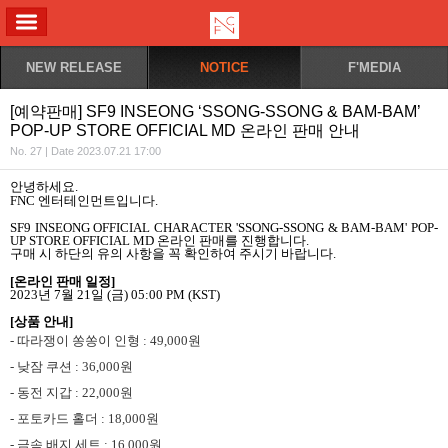
ALL MENU
NEW RELEASE
NOTICE
F'MEDIA
[예약판매] SF9 INSEONG ‘SSONG-SSONG & BAM-BAM’
POP-UP STORE OFFICIAL MD 온라인 판매 안내
No. 27 | Date 2023.07.21 17:00
안녕하세요
.
FNC
엔터테인먼트입니다
.
SF9 INSEONG OFFICIAL CHARACTER 'SSONG-SSONG & BAM-BAM' POP-
UP STORE OFFICIAL MD
온라인 판매를 진행합니다
.
구매 시 하단의 유의 사항을 꼭 확인하여 주시기 바랍니다
.
[
온라인 판매 일정
]
2023
년
7
월
21
일
(
금
) 05:00 PM (KST)
[
상품 안내
]
-
따라쟁이 쏭쏭이 인형
: 49,000
원
-
낮잠 쿠션
: 36,000
원
-
동전 지갑
: 22,000
원
-
포토카드 홀더
: 18,000
원
-
금속 배지 세트
: 16,000
원