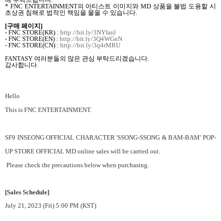
* FNC ENTERTAINMENT
의 아티스트 이미지와
MD
상품을 불법 도용할 시
초상권 침해로 법적인 책임을 물을 수 있습니다
.
[
구매 페이지
]
- FNC STORE(KR) :
http://bit.ly/3NYfanl
- FNC STORE(EN) :
http://bit.ly/3Q4WGnN
- FNC STORE(CN) :
http://bit.ly/3q4rMRU
FANTASY
여러분들의 많은 관심 부탁드리겠습니다
.
감사합니다
.
Hello
This is FNC ENTERTAINMENT.
SF9 INSEONG OFFICIAL CHARACTER 'SSONG-SSONG & BAM-BAM' POP-
UP STORE OFFICIAL MD online sales will be carried out.
Please check the precautions below when purchasing.
[Sales Schedule]
July 21, 2023 (Fri) 5:00 PM (KST)