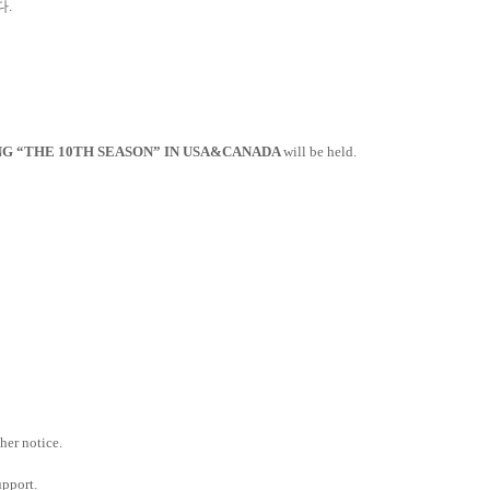
다.
ING “THE 10TH SEASON” IN USA&CANADA
will be held.
ther notice.
upport.