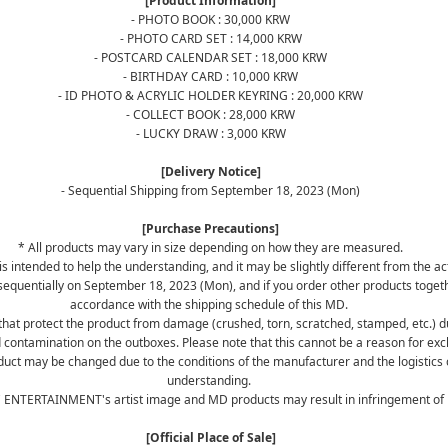
[Product Information]
- PHOTO BOOK : 30,000 KRW
- PHOTO CARD SET : 14,000 KRW
- POSTCARD CALENDAR SET : 18,000 KRW
- BIRTHDAY CARD : 10,000 KRW
- ID PHOTO & ACRYLIC HOLDER KEYRING : 20,000 KRW
- COLLECT BOOK : 28,000 KRW
- LUCKY DRAW : 3,000 KRW
[Delivery Notice]
- Sequential Shipping from September 18, 2023 (Mon)
[Purchase Precautions]
* All products may vary in size depending on how they are measured.
s intended to help the understanding, and it may be slightly different from the ac
sequentially on September 18, 2023 (Mon), and if you order other products togethe
accordance with the shipping schedule of this MD.
hat protect the product from damage (crushed, torn, scratched, stamped, etc.) du
d contamination on the outboxes. Please note that this cannot be a reason for exc
oduct may be changed due to the conditions of the manufacturer and the logistic
understanding.
NC ENTERTAINMENT's artist image and MD products may result in infringement of po
[Official Place of Sale]