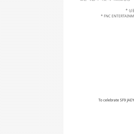
* 
* FNC ENTERT
To celebrate SF9 JAE