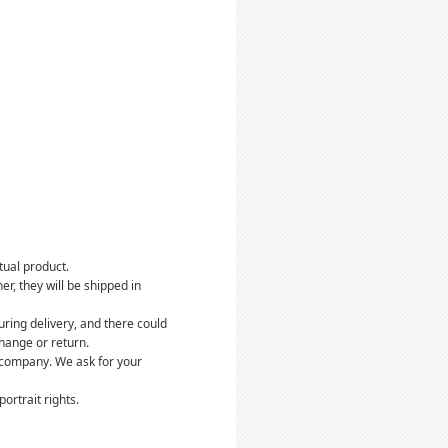
tual product.
r, they will be shipped in
ring delivery, and there could
hange or return.
s company. We ask for your
rtrait rights.