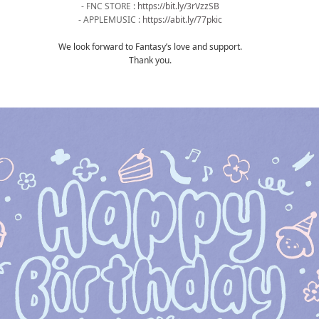
- FNC STORE :
https://bit.ly/3rVzzSB
- APPLEMUSIC :
https://abit.ly/77pkic
We look forward to Fantasy’s love and support.
Thank you.