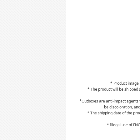
* Product image i
* The product will be shipped 
*Outboxes are anti-impact agents t
be discoloration, an
* The shipping date of the pr
* Illegal use of F