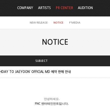
COMPANY
ARTISTS
PR CENTER
AUDITION
NEW RELEASE
NOTICE
F'MEDIA
NOTICE
SUBJECT
HDAY TO JAEYOON’ OFFICIAL MD 예약 판매 안내
안녕하세요.
FNC
엔터테인먼트입니다.