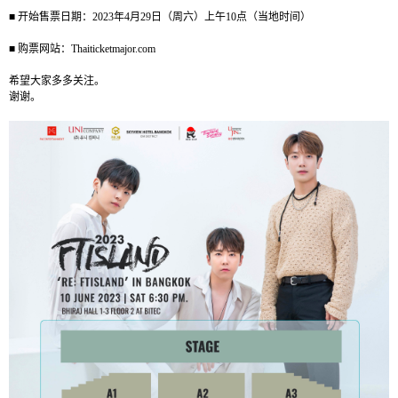
■
开始售票
日期：
2023
年
4
月
29
日（周六）上午
10
点（当地时间）
■
购票网站：
Thaiticketmajor.com
希望大家多多关注。
谢谢。