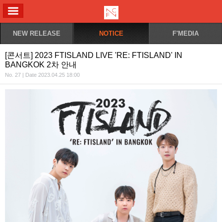
ALL MENU
NEW RELEASE
NOTICE
F'MEDIA
[콘서트] 2023 FTISLAND LIVE 'RE: FTISLAND' IN
BANGKOK 2차 안내
No. 27 | Date 2023.04.25 18:00