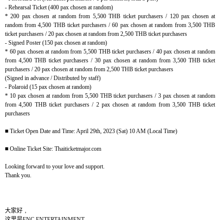
- Rehearsal Ticket (400 pax chosen at random)
* 200 pax chosen at random from 5,500 THB ticket purchasers / 120 pax chosen at
random from 4,500 THB ticket purchasers / 60 pax chosen at random from 3,500 THB
ticket purchasers / 20 pax chosen at random from 2,500 THB ticket purchasers
- Signed Poster (150 pax chosen at random)
* 60 pax chosen at random from 5,500 THB ticket purchasers / 40 pax chosen at random
from 4,500 THB ticket purchasers / 30 pax chosen at random from 3,500 THB ticket
purchasers / 20 pax chosen at random from 2,500 THB ticket purchasers
(Signed in advance / Distributed by staff)
- Polaroid (15 pax chosen at random)
* 10 pax chosen at random from 5,500 THB ticket purchasers / 3 pax chosen at random
from 4,500 THB ticket purchasers / 2 pax chosen at random from 3,500 THB ticket
purchasers
■
Ticket Open Date and Time: April 29th, 2023 (Sat) 10 AM (Local Time)
■
Online Ticket Site: Thaiticketmajor.com
Looking forward to your love and support.
Thank you.
大家好
，
这里是
FNC ENTERTAINMENT
。