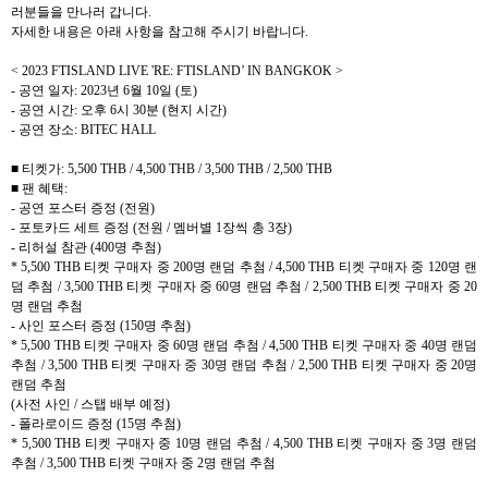
러분들을 만나러 갑니다
.
자세한 내용은 아래 사항을 참고해 주시기 바랍니다
.
< 2023 FTISLAND LIVE 'RE: FTISLAND’ IN BANGKOK >
-
공연 일자
: 2023
년
6
월
10
일
(
토
)
-
공연 시간
:
오후
6
시
30
분
(
현지 시간
)
-
공연 장소
: BITEC HALL
■ 티켓가
: 5,500 THB / 4,500 THB / 3,500 THB / 2,500 THB
■ 팬 혜택
:
-
공연 포스터 증정
(
전원
)
-
포토카드 세트 증정
(
전원
/
멤버별
1
장씩 총
3
장
)
-
리허설 참관
(400
명 추첨
)
* 5,500 THB
티켓 구매자 중
200
명 랜덤 추첨
/ 4,500 THB
티켓 구매자 중
120
명 랜
덤 추첨
/ 3,500 THB
티켓 구매자 중
60
명 랜덤 추첨
/ 2,500 THB
티켓 구매자 중
20
명 랜덤 추첨
-
사인 포스터 증정
(150
명 추첨
)
* 5,500 THB
티켓 구매자 중
60
명 랜덤 추첨
/ 4,500 THB
티켓 구매자 중
40
명 랜덤
추첨
/ 3,500 THB
티켓 구매자 중
30
명 랜덤 추첨
/ 2,500 THB
티켓 구매자 중
20
명
랜덤 추첨
(
사전 사인
/
스탭 배부 예정
)
-
폴라로이드 증정
(15
명 추첨
)
* 5,500 THB
티켓 구매자 중
10
명 랜덤 추첨
/ 4,500 THB
티켓 구매자 중
3
명 랜덤
추첨
/ 3,500 THB
티켓 구매자 중
2
명 랜덤 추첨