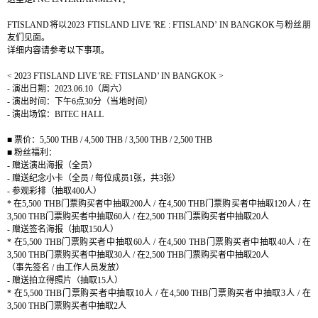
FTISLAND
将以
2023 FTISLAND LIVE 'RE : FTISLAND’ IN BANGKOK
与粉丝朋
友们见面。
详细内容请参考以下事项。
< 2023 FTISLAND LIVE 'RE: FTISLAND’ IN BANGKOK >
-
演出日期：
2023.06.10
（周六）
-
演出时间：下午
6
点
30
分（
当地时间
）
-
演出场馆：
BITEC HALL
■
票价：
5,500 THB / 4,500 THB / 3,500 THB / 2,500 THB
■
粉丝福利：
-
赠送演出海报
（全员）
-
赠送纪念小卡
（全员
/
每位成员
1
张，共
3
张）
-
参观彩排
（抽取
400
人）
*
在
5,500 THB
门票购买者中抽取
200
人
/
在
4,500 THB
门票购买者中抽取
120
人
/
在
3,500 THB
门票购买者中抽取
60
人
/
在
2,500 THB
门票购买者中抽取
20
人
-
赠送签名海报
（抽取
150
人）
*
在
5,500 THB
门票购买者中抽取
60
人
/
在
4,500 THB
门票购买者中抽取
40
人
/
在
3,500 THB
门票购买者中抽取
30
人
/
在
2,500 THB
门票购买者中抽取
20
人
（事先签名
/
由工作人员发放）
-
赠送拍立得照片
（抽取
15
人）
*
在
5,500 THB
门票购买者中抽取
10
人
/
在
4,500 THB
门票购买者中抽取
3
人
/
在
3,500 THB
门票购买者中抽取
2
人