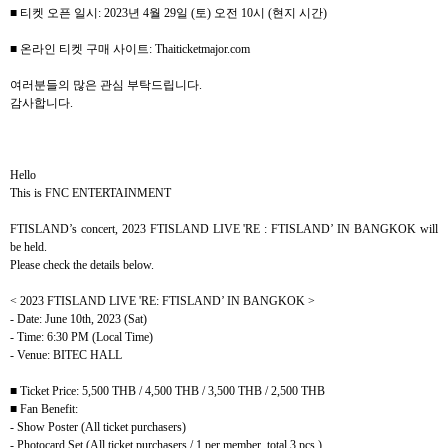
■ 티켓 오픈 일시
: 2023
년
4
월
29
일
(
토
)
오전
10
시
(
현지 시간
)
■ 온라인 티켓 구매 사이트
: Thaiticketmajor.com
여러분들의 많은 관심 부탁드립니다
.
감사합니다
.
Hello
This is FNC ENTERTAINMENT
FTISLAND’s concert, 2023 FTISLAND LIVE 'RE : FTISLAND’ IN BANGKOK will
be held.
Please check the details below.
< 2023 FTISLAND LIVE 'RE: FTISLAND’ IN BANGKOK >
- Date: June 10th, 2023 (Sat)
- Time: 6:30 PM (Local Time)
- Venue: BITEC HALL
■
Ticket Price: 5,500 THB / 4,500 THB / 3,500 THB / 2,500 THB
■
Fan Benefit:
- Show Poster (All ticket purchasers)
- Photocard Set (All ticket purchasers / 1 per member, total 3 pcs.)