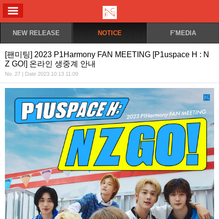
ALL MENU
NEW RELEASE
NOTICE
F'MEDIA
[팬미팅] 2023 P1Harmony FAN MEETING [P1uspace H : N
Z GO!] 온라인 생중계 안내
No. 27 | Date 2023.10.13 11:09