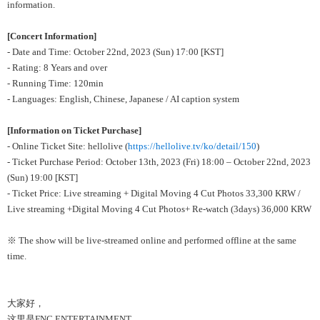
information.
[Concert Information]
- Date and Time: October 22nd, 2023 (Sun) 17:00 [KST]
- Rating: 8 Years and over
- Running Time: 120min
- Languages: English, Chinese, Japanese / AI caption system
[Information on Ticket Purchase]
- Online Ticket Site: hellolive (
https://hellolive.tv/ko/detail/150
)
- Ticket Purchase Period: October 13th, 2023 (Fri) 18:00
– October 22nd, 2023
(Sun) 19:00 [KST]
- Ticket Price:
Live streaming + Digital Moving 4 Cut Photos 33,300 KRW /
Live streaming +Digital Moving 4 Cut Photos+ Re-watch (3days) 36,000 KRW
※
The show will be live-streamed online and performed offline at the same
time.
大家好，
这里是FNC ENTERTAINMENT。