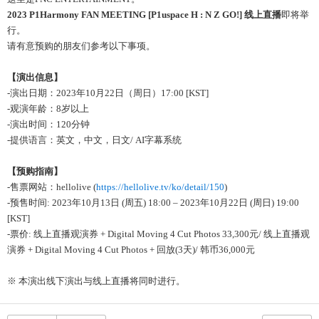
2023 P1Harmony FAN MEETING [P1uspace H : N Z GO!]
线
上直播
即将举
行。
请有意预购的朋友们参考以下事项。
【演出信息】
-演出日期：2023年10月22日（周日）17:00 [KST]
-观演年龄：8岁以上
-演出时间：120分钟
-提供语言：英文，中文，日文/ AI字幕系统
【
预购
指南】
-
售票
网
站：
hellolive (
https://hellolive.tv/ko/detail/150
)
-
预
售
时间
: 2023
年
10
月
13
日
(
周五
) 18:00
–
2023
年
10
月
22
日
(
周日
) 19:00
[KST]
-票价: 线上直播观演券 + Digital Moving 4 Cut Photos 33,300元/ 线上直播观
演券 + Digital Moving 4 Cut Photos + 回放(3天)/ 韩币36,000元
※ 本演出
线
下演出
与线
上直播
将
同
时进
行
。