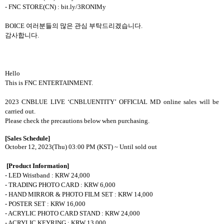
- FNC STORE(CN) : bit.ly/3RONIMy
BOICE
여러분들의 많은 관심 부탁드리겠습니다
.
감사합니다
.
Hello
This is FNC ENTERTAINMENT.
2023 CNBLUE LIVE ‘CNBLUENTITY’ OFFICIAL MD online sales will be
carried out.
Please check the precautions below when purchasing.
[Sales Schedule]
October 12, 2023(Thu) 03:00 PM (KST) ~ Until sold out
[Product Information]
- LED Wristband : KRW 24,000
- TRADING PHOTO CARD : KRW 6,000
- HAND MIRROR & PHOTO FILM SET : KRW 14,000
- POSTER SET : KRW 16,000
- ACRYLIC PHOTO CARD STAND : KRW 24,000
- ACRYLIC KEYRING : KRW 13,000