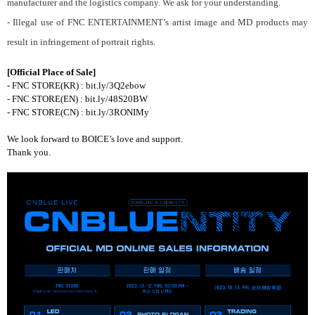
manufacturer and the logistics company. We ask for your understanding.
- Illegal use of FNC ENTERTAINMENT’s artist image and MD products may
result in infringement of portrait rights.
[Official Place of Sale]
- FNC STORE(KR) : bit.ly/3Q2ebow
- FNC STORE(EN) : bit.ly/48S20BW
- FNC STORE(CN) : bit.ly/3RONIMy
We look forward to BOICE’s love and support.
Thank you.