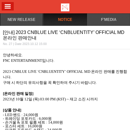
ALL MENU
NEW RELEASE
NOTICE
F'MEDIA
[안내] 2023 CNBLUE LIVE ‘CNBLUENTITY’ OFFICIAL MD
온라인 판매안내
No. 27 | Date 2023.10.12 15:00
안녕하세요
.
FNC ENTERTAINMENT
입니다
.
2023 CNBLUE LIVE ‘CNBLUENTITY’ OFFICIAL MD
온라인 판매를 진행합
니다
.
구매 시 하단의 유의사항을 꼭 확인하여 주시기 바랍니다
.
[
온라인 판매 일정
]
2023
년
10
월
12
일
(
목
) 03:00 PM (KST) ~
재고 소진 시까지
[
상품 안내
]
- LED
밴드
: 24,000
원
-
트레이딩 포토카드
: 6,000
원
-
손거울
&
포토 필름 세트
: 14,000
원
-
포스터 세트
: 16,000
원
-
아크릴 포토카드 스탠드
: 24,000
원