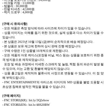
-
아크릴 키링
: 13,000
원
-
텀블러
: 30,000
원
-
반팔 티셔츠
: 42,000
원
-
럭키 드로우
: 4,000
원
[
구매 시 유의사항
]
-
모든 제품은 측정 방식에 따라 사이즈에 차이가 있을 수 있습니다
.
-
상품 이미지는 이해를 돕기 위한 것으로
,
실제 상품과 다소 차이가 있을 수
있습니다
.
-
본 상품은
2023
년
10
월
13
일
(
금
)
부터 순차적으로 배송 예정입니다
.
-
본 상품은 보유 재고에 한하여 상시 판매 진행 예정입니다
.
-
구매 수량은
1
인 상품별
10
개씩으로 제한됩니다
.
-
모든 제품의 아웃 케이스
(
포장용 비닐
,
박스 등
)
는 상품을 보호하기 위한 충
격 방지용으로 제작되었습니다
.
포장 및 배송 과정에서 미세한 스크래치 및 눌림
,
찍힘 등의 파손이 발생 될
수 있으며
,
이는 교환 및 환불에 해당되지 않습니다
.
-
상품 출고일은 제작처와 물류사의 사정으로 변동될 수 있습니다
.
이 점 양
해 부탁드립니다
.
- FNC ENTERTAINMENT
의 아티스트 이미지와
MD
상품을 불법 도용할 시
초상권 침해로 법적인 책임을 물을 수 있습니다
.
[
구매 페이지
]
- FNC STORE(KR) : bit.ly/3Q2ebow
- FNC STORE(EN) : bit.ly/48S20BW