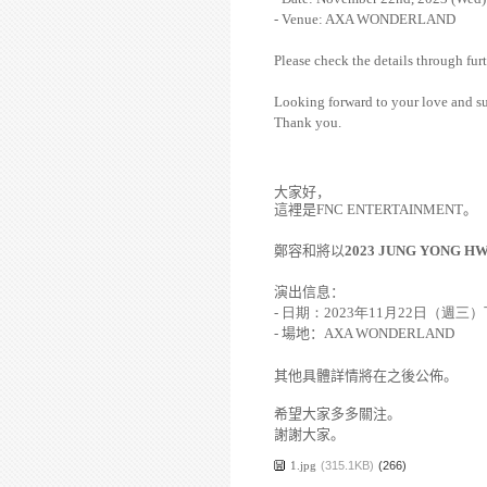
- Venue: AXA WONDERLAND
Please check the details through furt
Looking forward to your love and s
Thank you.
大家好，
這裡是
FNC ENTERTAINMENT
。
鄭容和將以
2023 JUNG YONG H
演出信息：
-
日期：
2023
年
11
月
22
日（週三）
-
場地：
AXA WONDERLAND
其他具體詳情將在之後公佈。
希望大家多多關注。
謝謝大家。
1.jpg
(315.1KB)
(266)