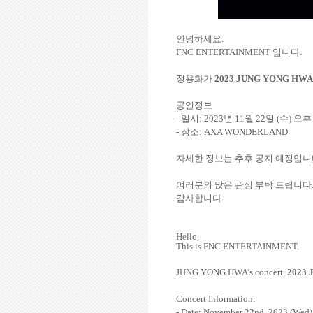
안녕하세요
.
FNC ENTERTAINMENT
입니다
.
정용화가
2023 JUNG YONG HWA
공연정보
-
일시
: 2023
년
11
월
22
일
(
수
)
오
-
장소
: AXA WONDERLAND
자세한 정보는 추후 공지 예정입
여러분의 많은 관심 부탁 드립니다
감사합니다
.
Hello,
This is FNC ENTERTAINMENT.
JUNG YONG HWA’s concert,
2023
Concert Information:
- Date: November 22nd, 2023 (Wed