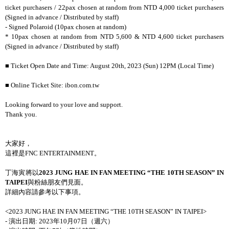
ticket purchasers / 22pax chosen at random from NTD 4,000 ticket purchasers
(Signed in advance / Distributed by staff)
- Signed Polaroid (10pax chosen at random)
* 10pax chosen at random from NTD 5,600 & NTD 4,600 ticket purchasers
(Signed in advance / Distributed by staff)
■ Ticket Open Date and Time: August 20th, 2023 (Sun) 12PM (Local Time)
■ Online Ticket Site: ibon.com.tw
Looking forward to your love and support.
Thank you.
大家好，
這裡是FNC ENTERTAINMENT。
丁海寅將以
2023 JUNG HAE IN FAN MEETING “THE 10TH SEASON” IN
TAIPEI
與粉絲朋友們見面。
詳細內容請參考以下事項。
<2023 JUNG HAE IN FAN MEETING “THE 10TH SEASON” IN TAIPEI>
- 演出日期: 2023年10月07日（週六）