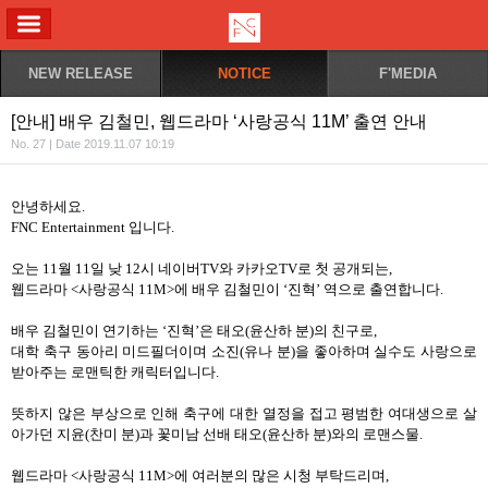
ALL MENU
NEW RELEASE
NOTICE
F'MEDIA
[안내] 배우 김철민, 웹드라마 ‘사랑공식 11M’ 출연 안내
No. 27 | Date 2019.11.07 10:19
안녕하세요
.
FNC Entertainment
입니다
.
오는
11
월
11
일 낮
12
시 네이버
TV
와 카카오
TV
로 첫 공개되는
,
웹드라마
<
사랑공식
11M>
에 배우 김철민이
‘
진혁
’
역으로 출연합니다
.
배우 김철민이 연기하는
‘
진혁
’
은 태오
(
윤산하 분
)
의 친구로
,
대학 축구 동아리 미드필더이며 소진
(
유나 분
)
을 좋아하며 실수도 사랑으로
받아주는 로맨틱한 캐릭터입니다
.
뜻하지 않은 부상으로 인해 축구에 대한 열정을 접고 평범한 여대생으로 살
아가던 지윤
(
찬미 분
)
과 꽃미남 선배 태오
(
윤산하 분
)
와의 로맨스물
.
웹드라마
<
사랑공식
11M>
에 여러분의 많은 시청 부탁드리며
,