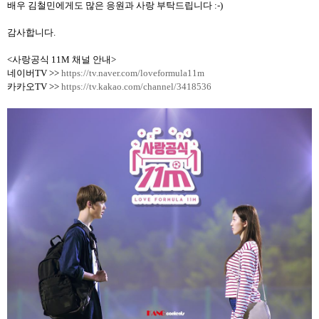
배우 김철민에게도 많은 응원과 사랑 부탁드립니다
:-)
감사합니다
.
<
사랑공식
11M
채널 안내
>
네이버
TV >>
https://tv.naver.com/loveformula11m
카카오
TV >>
https://tv.kakao.com/channel/3418536