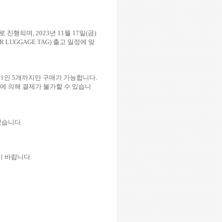
매로 진행되며
, 2023
년
11
월
17
일
(
금
)
R LUGGAGE TAG)
출고 일정에 맞
각
1
인
5
개까지만 구매가 가능합니다
.
에 의해 결제가 불가할 수 있습니
 있습니다
.
기 바랍니다
.