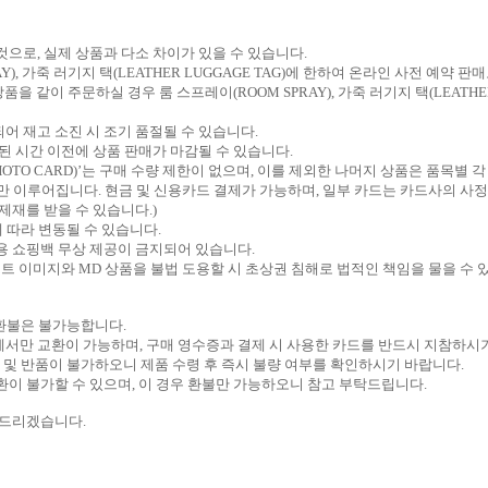
 것으로
,
실제 상품과 다소 차이가 있을 수 있습니다
.
Y),
가죽 러기지 택
(LEATHER LUGGAGE TAG)
에 한하여 온라인 사전 예약 판
상품을 같이 주문하실 경우 룸 스프레이
(ROOM SPRAY),
가죽 러기지 택
(LEATHE
어 재고 소진 시 조기 품절될 수 있습니다
.
된 시간 이전에 상품 판매가 마감될 수 있습니다
.
HOTO CARD)’
는 구매 수량 제한이 없으며
,
이를 제외한 나머지 상품은 품목별 
만 이루어집니다
.
현금 및 신용카드 결제가 가능하며
,
일부 카드는 카드사의 사정
 제재를 받을 수 있습니다
.)
에 따라 변동될 수 있습니다
.
용 쇼핑백 무상 제공이 금지되어 있습니다
.
스트 이미지와
MD
상품을 불법 도용할 시 초상권 침해로 법적인 책임을 물을 수
환불은 불가능합니다
.
에서만 교환이 가능하며
,
구매 영수증과 결제 시 사용한 카드를 반드시 지참하시
 및 반품이 불가하오니 제품 수령 후 즉시 불량 여부를 확인하시기 바랍니다
.
환이 불가할 수 있으며
,
이 경우 환불만 가능하오니 참고 부탁드립니다
.
탁드리겠습니다
.