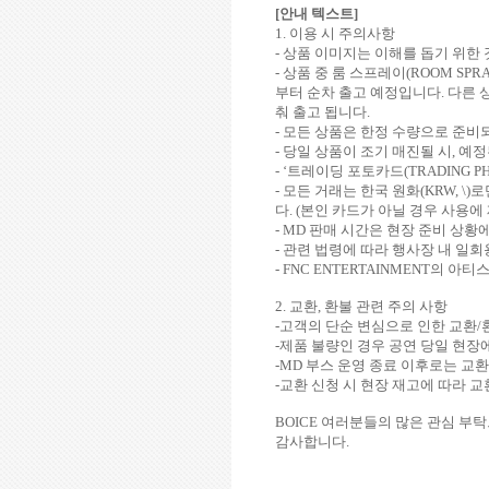
[
안내 텍스트
]
1.
이용 시 주의사항
-
상품 이미지는 이해를 돕기 위한
-
상품 중 룸 스프레이
(ROOM SPRA
부터 순차 출고 예정입니다
.
다른 
춰 출고 됩니다
.
-
모든 상품은 한정 수량으로 준비되
-
당일 상품이 조기 매진될 시
,
예정
- ‘
트레이딩 포토카드
(TRADING P
-
모든 거래는 한국 원화
(KRW, \)
로
다
. (
본인 카드가 아닐 경우 사용에
- MD
판매 시간은 현장 준비 상황
-
관련 법령에 따라 행사장 내 일회
- FNC ENTERTAINMENT
의 아티
2.
교환
,
환불 관련 주의 사항
-
고객의 단순 변심으로 인한 교환
/
-
제품 불량인 경우 공연 당일 현장
-MD
부스 운영 종료 이후로는 교환
-
교환 신청 시 현장 재고에 따라 교
BOICE
여러분들의 많은 관심 부
감사합니다
.