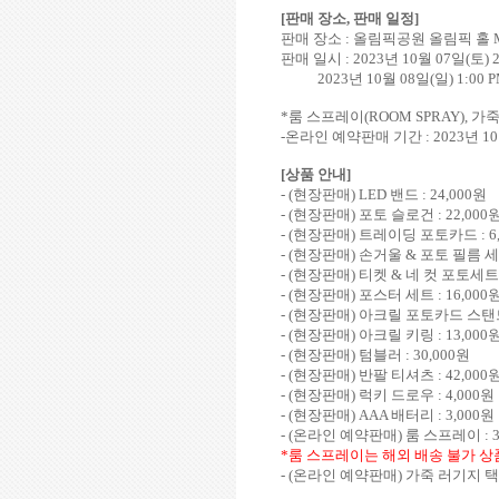
[
판매 장소
,
판매 일정
]
판매 장소
:
올림픽공원 올림픽 홀
판매 일시
: 2023
년
10
월
07
일
(
토
) 
2023
년
10
월
08
일
(
일
) 1:00 
*
룸 스프레이
(ROOM SPRAY),
가죽
-
온라인 예약판매 기간
: 2023
년
10
[
상품 안내
]
- (
현장판매
) LED
밴드
: 24,000
원
- (
현장판매
)
포토 슬로건
: 22,000
- (
현장판매
)
트레이딩 포토카드
: 
- (
현장판매
)
손거울
&
포토 필름 
- (
현장판매
)
티켓
&
네 컷 포토세
- (
현장판매
)
포스터 세트
: 16,000
- (
현장판매
)
아크릴 포토카드 스
- (
현장판매
)
아크릴 키링
: 13,000
- (
현장판매
)
텀블러
: 30,000
원
- (
현장판매
)
반팔 티셔츠
: 42,000
- (
현장판매
)
럭키 드로우
: 4,000
원
- (
현장판매
) AAA
배터리
: 3,000
원
- (
온라인 예약판매
)
룸 스프레이
: 
*
룸 스프레이는 해외 배송 불가 
- (
온라인 예약판매
)
가죽 러기지 