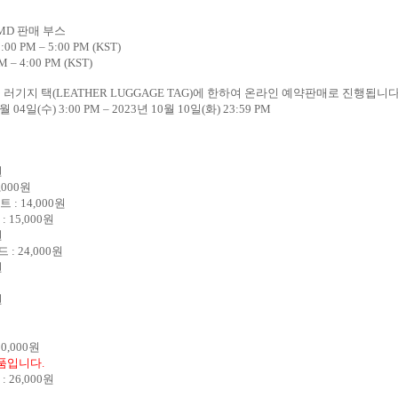
MD
판매 부스
2:00 PM – 5:00 PM (KST)
PM – 4:00 PM (KST)
 러기지 택
(LEATHER LUGGAGE TAG)
에 한하여 온라인 예약판매로 진행됩니
월
04
일
(
수
) 3:00 PM – 2023
년
10
월
10
일
(
화
) 23:59 PM
원
6,000
원
세트
: 14,000
원
트
: 15,000
원
원
탠드
: 24,000
원
원
원
30,000
원
상품입니다
.
택
: 26,000
원