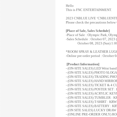
Hello
This is FNC ENTERTAINMENT.
2023 CNBLUE LIVE ‘CNBLUENTITY’ O
Please check the precautions below
[Place of Sale, Sales Schedule]
-Place of Sale : Olympic Park, Oly
-Sales Schedule :
October 07, 2023 
October 08, 2023 (Sun) 1:
*ROOM SPRAY & LEATHER LUGGAGE T
-Online pre-order period : October
[Product Information]
- (ON-SITE SALES) LED Wrist band
- (ON-SITE SALES) PHOTO SLOGA
- (ON-SITE SALES) TRADING PHO
- (ON-SITE SALES) HAND MIRROR
- (ON-SITE SALES) TICKET & 4 C
- (ON-SITE SALES) POSTER SET :
- (ON-SITE SALES) ACRYLIC KEY
- (ON-SITE SALES) TUMBLER : K
- (ON-SITE SALES) T-SHIRT : KRW
- (ON-SITE SALES) BATTERY : KR
- (ON SITE SALES) LUCKY DRAW 
- (ONLINE PRE-ORDER ONLY) RO