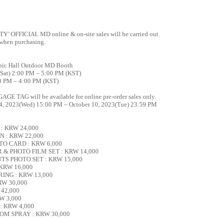
FFICIAL MD online & on-site sales will be carried out.
 when purchasing.
mpic Hall Outdoor MD Booth
(Sat) 2:00 PM – 5:00 PM (KST)
00 PM – 4:00 PM (KST)
AG will be available for online pre-order sales only.
 04, 2023(Wed) 15:00 PM – October 10, 2023(Tue) 23:59 PM
 : KRW 24,000
N : KRW 22,000
TO CARD : KRW 6,000
 & PHOTO FILM SET : KRW 14,000
UTS PHOTO SET : KRW 15,000
 KRW 16,000
RING : KRW 13,000
RW 30,000
 42,000
W 3,000
: KRW 4,000
OM SPRAY : KRW 30,000