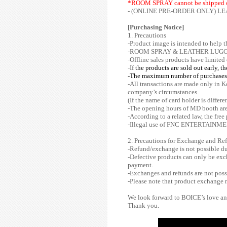
*ROOM SPRAY cannot be shipped o
- (ONLINE PRE-ORDER ONLY) L
[Purchasing Notice]
1. Precautions
-Product image is intended to help t
-ROOM SPRAY & LEATHER LUGGAGE TAG
-Offline sales products have limited 
-If
the products are sold out early, t
-The maximum number of purchases 
-All transactions are made only in 
company’s circumstances.
(If the name of card holder is differe
-The opening hours of MD booth are 
-According to a related law, the fre
-Illegal use of FNC ENTERTAINMENT’
2. Precautions for Exchange and Re
-Refund/exchange is not possible du
-Defective products can only be exch
payment.
-Exchanges and refunds are not possi
-Please note that product exchange m
We look forward to BOICE’s love an
Thank you.