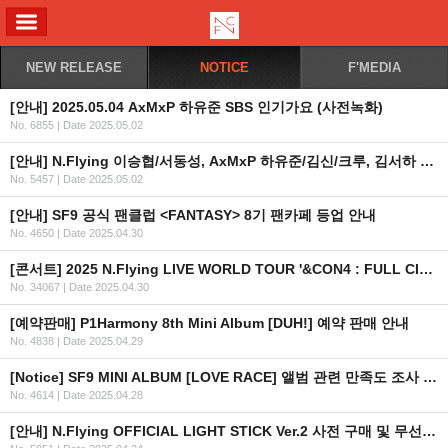
ALL MENU
NEW RELEASE
NOTICE
F'MEDIA
[안내] 2025.05.04 AxMxP 하유준 SBS 인기가요 (사전녹화)
No. 6855
|
Date 2025.05.02
[안내] N.Flying 이승협/서동성, AxMxP 하유준/김신/크루, 김서하 출연 드라마 <사계의 봄> 방영 일정 안내
No. 5457
|
Date 2025.05.02
[안내] SF9 공식 팬클럽 <FANTASY> 8기 팬카페 등업 안내
No. 4650
|
Date 2025.04.30
[콘서트] 2025 N.Flying LIVE WORLD TOUR '&CON4 : FULL CIRCLE' 개최 안내
No. 34067
|
Date 2025.04.30
[예약판매] P1Harmony 8th Mini Album [DUH!] 예약 판매 안내
No. 4838
|
Date 2025.04.29
[Notice] SF9 MINI ALBUM [LOVE RACE] 앨범 관련 만족도 조사 안내
No. 4614
|
Date 2025.04.28
[안내] N.Flying OFFICIAL LIGHT STICK Ver.2 사전 구매 및 무선 연출 제어 안내