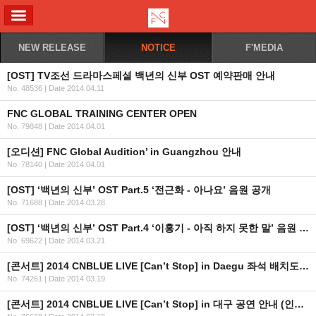
ALL MENU
NEW RELEASE
NOTICE
F'MEDIA
[OST] TV조선 드라마스페셜 백년의 신부 OST 예약판매 안내
No. 48536
|
Date 2014.04.11
FNC GLOBAL TRAINING CENTER OPEN
No. 79848
|
Date 2014.04.01
[오디션] FNC Global Audition’ in Guangzhou 안내
No. 78140
|
Date 2014.04.01
[OST] ‘백년의 신부’ OST Part.5 ‘전근화 - 아나요’ 음원 공개
No. 71688
|
Date 2014.03.28
[OST] ‘백년의 신부’ OST Part.4 ‘이홍기 - 아직 하지 못한 말’ 음원 공개
No. 69622
|
Date 2014.03.21
[콘서트] 2014 CNBLUE LIVE [Can’t Stop] in Daegu 좌석 배치도 안내
No. 74261
|
Date 2014.03.19
[콘서트] 2014 CNBLUE LIVE [Can’t Stop] in 대구 공연 안내 (인증url추가)