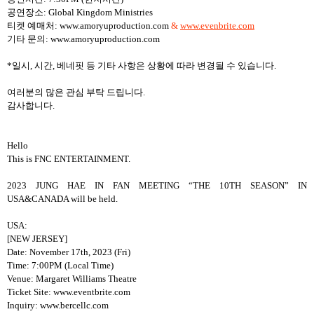
공연장소: Global Kingdom Ministries
티켓 예매처: www.amoryuproduction.com
&
www.evenbrite.com
기타 문의: www.amoryuproduction.com
*일시, 시간, 베네핏 등 기타 사항은 상황에 따라 변경될 수 있습니다.
여러분의 많은 관심 부탁 드립니다.
감사합니다.
Hello
This is FNC ENTERTAINMENT.
2023 JUNG HAE IN FAN MEETING “THE 10TH SEASON” IN
USA&CANADA will be held.
USA:
[NEW JERSEY]
Date: November 17th, 2023 (Fri)
Time: 7:00PM (Local Time)
Venue: Margaret Williams Theatre
Ticket Site: www.eventbrite.com
Inquiry: www.bercellc.com