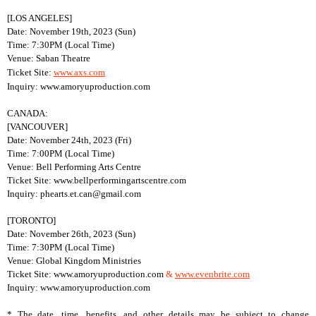
[LOS ANGELES]
Date: November 19th, 2023 (Sun)
Time: 7:30PM (Local Time)
Venue: Saban Theatre
Ticket Site:
www.
axs.com
Inquiry: www.amoryuproduction.com
CANADA:
[VANCOUVER]
Date: November 24th, 2023 (Fri)
Time: 7:00PM (Local Time)
Venue: Bell Performing Arts Centre
Ticket Site: www.bellperformingartscentre.com
Inquiry: phearts.et.can@gmail.com
[TORONTO]
Date: November 26th, 2023 (Sun)
Time: 7:30PM (Local Time)
Venue: Global Kingdom Ministries
Ticket Site: www.amoryuproduction.com
&
www.evenbrite.com
Inquiry: www.amoryuproduction.com
* The date, time, benefits, and other details may be subject to change