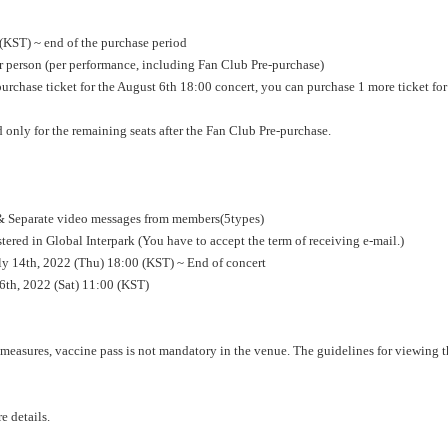
 (KST) ~ end of the purchase period
er person (per performance, including Fan Club Pre-purchase)
urchase ticket for the August 6th 18:00 concert, you can purchase 1 more ticket for
 only for the remaining seats after the Fan Club Pre-purchase.
) & Separate video messages from members(5types)
stered in Global Interpark (You have to accept the term of receiving e-mail.)
ly 14th, 2022 (Thu) 18:00 (KST) ~ End of concert
6th, 2022 (Sat) 11:00 (KST)
easures, vaccine pass is not mandatory in the venue. The guidelines for viewing th
re details.