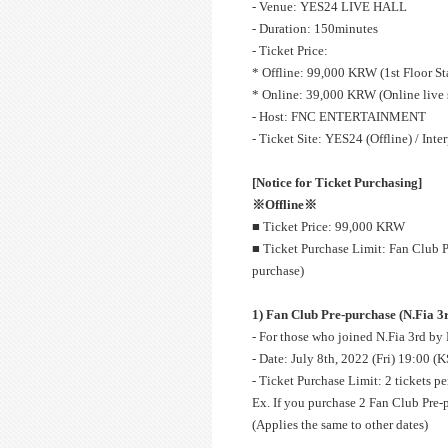
- Venue: YES24 LIVE HALL
- Duration: 150minutes
- Ticket Price:
* Offline: 99,000 KRW (1st Floor St
* Online: 39,000 KRW (Online live s
- Host: FNC ENTERTAINMENT
- Ticket Site: YES24 (Offline) / Inte
[Notice for Ticket Purchasing]
※Offline※
■ Ticket Price: 99,000 KRW
■ Ticket Purchase Limit: Fan Club P
purchase)
1) Fan Club Pre-purchase (N.Fia 3
- For those who joined N.Fia 3rd by
- Date: July 8th, 2022 (Fri) 19:00 (
- Ticket Purchase Limit: 2 tickets p
Ex. If you purchase 2 Fan Club Pre-p
(Applies the same to other dates)