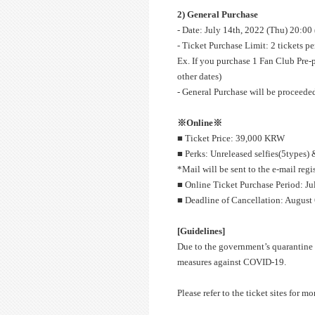
2) General Purchase
- Date: July 14th, 2022 (Thu) 20:00
- Ticket Purchase Limit: 2 tickets p
Ex. If you purchase 1 Fan Club Pre-p
other dates)
- General Purchase will be proceeded
※Online※
■ Ticket Price: 39,000 KRW
■ Perks: Unreleased selfies(5types
*Mail will be sent to the e-mail regi
■ Online Ticket Purchase Period: Ju
■ Deadline of Cancellation: August 
[Guidelines]
Due to the government’s quarantine m
measures against COVID-19.
Please refer to the ticket sites for mo