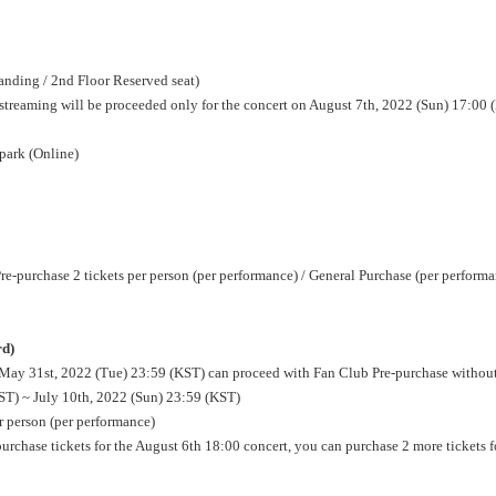
anding / 2nd Floor Reserved seat)
treaming will be proceeded only for the concert on August 7th, 2022 (Sun) 17:00 
rpark (Online)
re-purchase 2 tickets per person (per performance) / General Purchase (per perform
rd)
 May 31st, 2022 (Tue) 23:59 (KST) can proceed with Fan Club Pre-purchase without 
KST) ~ July 10th, 2022 (Sun) 23:59 (KST)
er person (per performance)
urchase tickets for the August 6th 18:00 concert, you can purchase 2 more tickets f