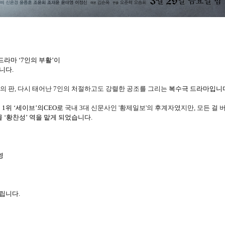
드라마
‘
7
인의 부활’이
입니다
.
의 판
,
다시 태어난
7
인의 처절하고도 강렬한 공조를 그리는
복수극 드라마입니
계
1
위
‘
세이브
’
의
CEO
로
국내
3
대 신문사인
'
황제일보
'
의 후계자였지만
,
모든 걸 
 ‘황찬성’ 역을 맡게 되었습니다
.
영
드립니다
.