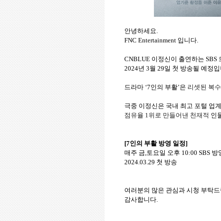
안녕하세요
.
FNC Entertainment
입니다
.
CNBLUE
이정신이 출연하는
SBS
2024
년
3
월
29
일 첫 방송될 예정
드라마 ‘
7
인의 부활’은
리셋된 복수
극중 이정신은 국내 최고 포털 업
점유율
1
위로 만들어낸 천재적
인물
[7
인의 부활 방영 일정
]
매주 금
,
토요일 오후
10:00 SBS
방
2024.03.29
첫 방송
여러분의 많은 관심과 시청 부탁
감사합니다
.