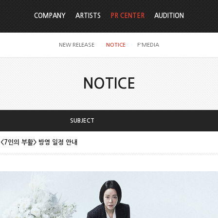
COMPANY
ARTISTS
PR CENTER
AUDITION
NEW RELEASE
NOTICE
F'MEDIA
NOTICE
SUBJECT
 <7인의 부활> 방영 일정 안내