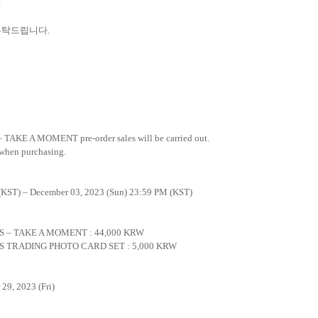
c
부탁드립니다
.
 – TAKE A MOMENT
pre-order sales will be carried out.
 when purchasing.
(KST) – December 03, 2023 (Sun) 23:59 PM (KST)
GS – TAKE A MOMENT
: 44,000 KRW
GS TRADING PHOTO CARD SET : 5,000 KRW
29, 2023 (Fri)