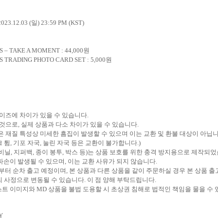
2023.12.03 (
일
) 23:59 PM (KST)
GS – TAKE A MOMENT
: 44,000
원
GS TRADING PHOTO CARD SET : 5,000
원
사이즈에 차이가 있을 수 있습니다
.
 것으로
,
실제 상품과 다소 차이가 있을 수 있습니다
.
 재질 특성상 미세한 흠집이 발생할 수 있으며 이는 교환 및 환불 대상이 아닙
 튐
,
기포 자국
,
눌린 자국 등은 교환이 불가합니다
.)
비닐
,
지퍼백
,
종이 봉투
,
박스 등
)
는 상품 보호를 위한 충격 방지용으로 제작되
파손이 발생될 수 있으며
,
이는 교환 사유가 되지 않습니다
.
부터 순차 출고 예정이며
,
본 상품과 다른 상품을 같이 주문하실 경우 본 상품 
 사정으로 변동될 수 있습니다
.
이 점 양해 부탁드립니다
.
스트 이미지와
MD
상품을 불법 도용할 시 초상권 침해로 법적인 책임을 물을 수
jY