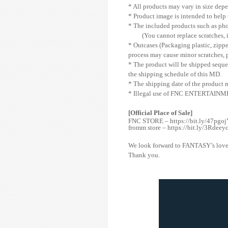
* All products may vary in size dep
* Product image is intended to help 
* The included products such as phot
(You cannot replace scratches, 
* Outcases (Packaging plastic, zippe
process may cause minor scratches, pr
* The product will be shipped sequen
the shipping schedule of this MD.
* The shipping date of the product 
* Illegal use of FNC ENTERTAINMENT
[Official Place of Sale]
FNC STORE –
https://bit.ly/47pgo
fromm store –
https://
bit.ly/3Rdeey
We look forward to FANTASY’s love
Thank you.