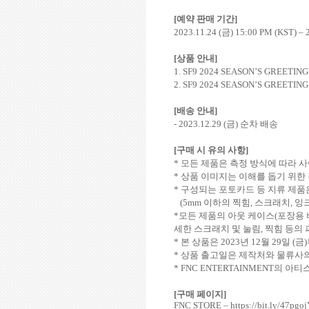
[
예약 판매 기간
]
2023.11.24 (
금
) 15:00 PM (KST) – 
[
상품 안내
]
1. SF9 2024 SEASON’S GREETIN
2. SF9 2024 SEASON’S GREETIN
[
배송 안내
]
- 2023.12.29 (
금
)
순차 배송
[
구매 시 유의 사항
]
*
모든 제품은 측정 방식에 따라 
*
상품 이미지는 이해를 돕기 위한
*
구성되는 포토카드 등 지류 제품은
(5mm
이하의 찍힘
,
스크래치
,
잉크
*
모든 제품의 아웃 케이스
(
포장용 
세한 스크래치 및 눌림
,
찍힘 등의 
*
본 상품은
2023
년
12
월
29
일
(
금
)
*
상품 출고일은 제작처와 물류사의
* FNC ENTERTAINMENT
의 아티
[
구매 페이지
]
FNC STORE –
https://bit.ly/47pgo