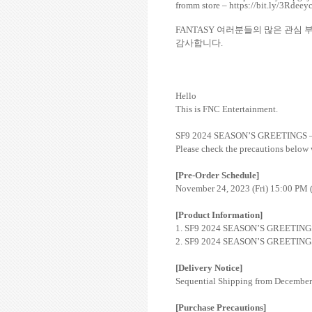
fromm store –
https://
bit.ly/3Rdeey
FANTASY
여러분들의 많은 관심 
감사합니다
.
Hello
This is FNC Entertainment.
SF9 2024 SEASON’S GREETINGS
Please check the precautions below
[Pre-Order Schedule]
November 24, 2023 (Fri) 15:00 PM 
[Product Information]
1. SF9 2024 SEASON’S GREETIN
2. SF9 2024 SEASON’S GREETIN
[Delivery Notice]
Sequential Shipping from December 
[Purchase Precautions]