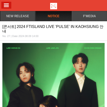
ALL MENU
NEW RELEASE
NOTICE
F'MEDIA
[콘서트] 2024 FTISLAND LIVE 'PULSE' IN KAOHSIUNG 안
내
No. 27 | Date 2024.08.09 14:00