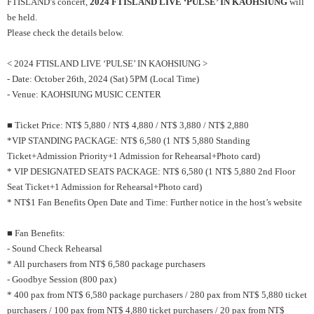
FTISLAND’s concert,
2024 FTISLAND LIVE ‘PULSE’ IN KAOHSIUNG
will
be held.
Please check the details below.
< 2024 FTISLAND LIVE ‘PULSE’ IN KAOHSIUNG >
- Date: October 26th, 2024 (Sat) 5PM (Local Time)
- Venue: KAOHSIUNG MUSIC CENTER
■ Ticket Price: NT$ 5,880 / NT$ 4,880 / NT$ 3,880 / NT$ 2,880
*VIP STANDING PACKAGE: NT$ 6,580 (1 NT$ 5,880 Standing
Ticket+Admission Priority+1 Admission for Rehearsal+Photo card)
* VIP DESIGNATED SEATS PACKAGE: NT$ 6,580 (1 NT$ 5,880 2nd Floor
Seat Ticket+1 Admission for Rehearsal+Photo card)
* NT$1 Fan Benefits Open Date and Time: Further notice in the host’s website
■ Fan Benefits:
- Sound Check Rehearsal
* All purchasers from NT$ 6,580 package purchasers
- Goodbye Session (800 pax)
* 400 pax from NT$ 6,580 package purchasers / 280 pax from NT$ 5,880 ticket
purchasers / 100 pax from NT$ 4,880 ticket purchasers / 20 pax from NT$