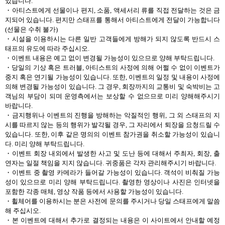
있습니다.
・아티스트에게 선물이나 편지, 소품, 액세서리 류를 직접 전달하는 것은 금
지되어 있습니다. 편지만 스태프를 통해서 아티스트에게 전달이 가능합니다
(선물은 수취 불가)
・시설을 이용하시는 다른 일반 고객들에게 방해가 되지 않도록 반드시 스
태프의 유도에 따라 주십시오.
・이벤트 내용은 예고 없이 변경될 가능성이 있으므로 양해 부탁드립니다.
・당일의 기상 혹은 트러블, 아티스트의 사정에 의해 어쩔 수 없이 이벤트가
중지 혹은 연기될 가능성이 있습니다. 또한, 이벤트의 일정 및 내용이 사정에
의해 변경될 가능성이 있습니다. 그 경우, 회장까지의 교통비 및 숙박비는 고
객님의 부담이 되며 운영측에서는 보상할 수 없으므로 미리 양해해주시기
바랍니다.
・금지행위나 이벤트의 진행을 방해하는 악질적인 행위, 그 외 스태프의 지
시를 따르지 않는 등의 행위가 발각될 경우, 그 자리에서 퇴장을 요청드릴 수
있습니다. 또한, 이후 같은 명의의 이벤트 참가권을 취소할 가능성이 있습니
다. 미리 양해 부탁드립니다.
・이벤트 회장 내외에서 발생한 사고 및 도난 등에 대해서 주최자, 회장, 출
연자는 일절 책임을 지지 않습니다. 귀중품은 각자 관리해주시기 바랍니다.
・이벤트 중 촬영 카메라가 들어갈 가능성이 있습니다. 객석이 비춰질 가능
성이 있으므로 미리 양해 부탁드립니다. 촬영한 영상이나 사진은 인터넷을
포함한 각종 매체, 영상 작품 등에서 사용할 가능성이 있습니다.
・휠체어를 이용하시는 분은 사전에 문의를 주시거나 당일 스태프에게 말씀
해 주십시오.
・본 이벤트에 대해서 추가로 결정되는 내용은 이 사이트에서 안내할 예정