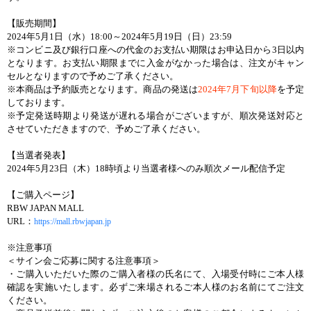
【販売期間】
2024年5月1日（水）18:00～2024年5月19日（日）23:59
※コンビニ及び銀行口座への代金のお支払い期限はお申込日から3日以内
となります。お支払い期限までに入金がなかった場合は、注文がキャン
セルとなりますので予めご了承ください。
※本商品は予約販売となります。商品の発送は
2024年7月下旬以降
を予定
しております。
※予定発送時期より発送が遅れる場合がございますが、順次発送対応と
させていただきますので、予めご了承ください。
【当選者発表】
2024年5月23日（木）18時頃より当選者様へのみ順次メール配信予定
【ご購入ページ】
RBW JAPAN MALL
URL：
https://mall.rbwjapan.jp
※注意事項
＜サイン会ご応募に関する注意事項＞
・ご購入いただいた際のご購入者様の氏名にて、入場受付時にご本人様
確認を実施いたします。必ずご来場されるご本人様のお名前にてご注文
ください。