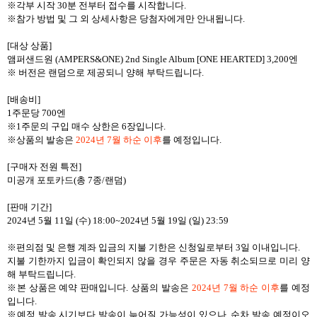
※각부 시작 30분 전부터 접수를 시작합니다.
※참가 방법 및 그 외 상세사항은 당첨자에게만 안내됩니다.
[대상 상품]
앰퍼샌드원 (AMPERS&ONE) 2nd Single Album [ONE HEARTED] 3,200엔
※ 버전은 랜덤으로 제공되니 양해 부탁드립니다.
[배송비]
1주문당 700엔
※1주문의 구입 매수 상한은 6장입니다.
※상품의 발송은
2024년 7월 하순 이후
를 예정입니다.
[구매자 전원 특전]
미공개 포토카드(총 7종/랜덤)
[판매 기간]
2024년 5월 11일 (수) 18:00~2024년 5월 19일 (일) 23:59
※편의점 및 은행 계좌 입금의 지불 기한은 신청일로부터 3일 이내입니다.
지불 기한까지 입금이 확인되지 않을 경우 주문은 자동 취소되므로 미리 양
해 부탁드립니다.
※본 상품은 예약 판매입니다. 상품의 발송은
2024년 7월 하순 이후
를 예정
입니다.
※예정 발송 시기보다 발송이 늦어질 가능성이 있으나, 순차 발송 예정이오