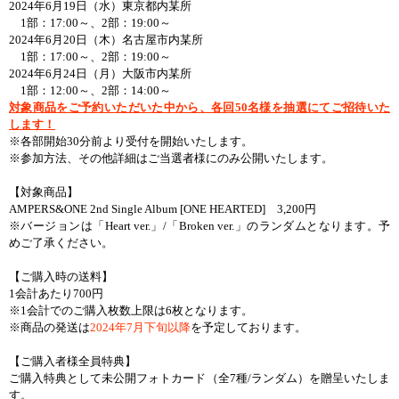
2024年6月19日（水）東京都内某所
1部：17:00～、2部：19:00～
2024年6月20日（木）名古屋市内某所
1部：17:00～、2部：19:00～
2024年6月24日（月）大阪市内某所
1部：12:00～、2部：14:00～
対象商品をご予約いただいた中から、各回50名様を抽選にてご招待いた
します！
※各部開始30分前より受付を開始いたします。
※参加方法、その他詳細はご当選者様にのみ公開いたします。
【対象商品】
AMPERS&ONE 2nd Single Album [ONE HEARTED] 3,200円
※バージョンは「Heart ver.」/「Broken ver.」のランダムとなります。予
めご了承ください。
【ご購入時の送料】
1会計あたり700円
※1会計でのご購入枚数上限は6枚となります。
※商品の発送は
2024年7月下旬以降
を予定しております。
【ご購入者様全員特典】
ご購入特典として未公開フォトカード（全7種/ランダム）を贈呈いたしま
す。