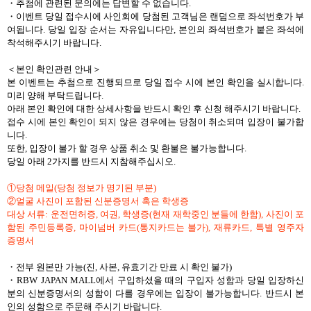
・추첨에 관련된 문의에는 답변할 수 없습니다.
・이벤트 당일 접수시에 사인회에 당첨된 고객님은 랜덤으로 좌석번호가 부
여됩니다. 당일 입장 순서는 자유입니다만, 본인의 좌석번호가 붙은 좌석에
착석해주시기 바랍니다.
＜본인 확인관련 안내＞
본 이벤트는 추첨으로 진행되므로 당일 접수 시에 본인 확인을 실시합니다.
미리 양해 부탁드립니다.
아래 본인 확인에 대한 상세사항을 반드시 확인 후 신청 해주시기 바랍니다.
접수 시에 본인 확인이 되지 않은 경우에는 당첨이 취소되며 입장이 불가합
니다.
또한, 입장이 불가 할 경우 상품 취소 및 환불은 불가능합니다.
당일 아래 2가지를 반드시 지참해주십시오.
①당첨 메일(당첨 정보가 명기된 부분)
②얼굴 사진이 포함된 신분증명서 혹은 학생증
대상 서류: 운전면허증, 여권, 학생증(현재 재학중인 분들에 한함), 사진이 포
함된 주민등록증, 마이넘버 카드(통지카드는 불가), 재류카드, 특별 영주자
증명서
・전부 원본만 가능(진, 사본, 유효기간 만료 시 확인 불가)
・RBW JAPAN MALL에서 구입하셨을 때의 구입자 성함과 당일 입장하신
분의 신분증명서의 성함이 다를 경우에는 입장이 불가능합니다. 반드시 본
인의 성함으로 주문해 주시기 바랍니다.