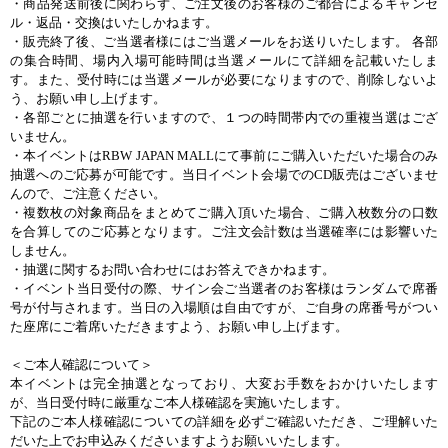
・商品発送前後に関わらず、ご注文後のお客様のご都合によるキャンセ
ル・返品・交換はいたしかねます。
・販売終了後、ご当選者様にはご当選メールをお送りいたします。 各部
の集合時間、場内入場可能時間は当選メールにて詳細を記載いたしま
す。また、受付時には当選メールが必要になりますので、削除しないよ
う、お願い申し上げます。
・各部ごとに抽選を行いますので、１つの時間帯内での重複当選はござ
いません。
・本イベントはRBW JAPAN MALLにて事前にご購入いただいた場合のみ
抽選へのご応募が可能です。当日イベント会場でのCD販売はございませ
んので、ご注意ください。
・複数枚の対象商品をまとめてご購入頂いた場合、ご購入枚数分の口数
を合算してのご応募となります。ご注文会計数は当選確率には影響いた
しません。
・抽選に関するお問い合わせにはお答えできかねます。
・イベント当日受付の際、サイン会ご当選者のお客様はランダムで席番
号が付与されます。当日の入場順は自由ですが、ご自身の席番号がつい
た座席にご着席いただきますよう、お願い申し上げます。
＜ご本人確認について＞
本イベントは完全抽選となっており、大変お手数をおかけいたします
が、当日受付時に厳重なご本人様確認を実施いたします。
下記のご本人様確認についての詳細を必ずご確認いただき、ご理解いた
だいた上でお申込みくださいますようお願いいたします。