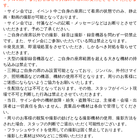
す。
・サイン会では、イベント中ご自身の座席にて着席の状態でのみ、静止
画・動画の撮影が可能となっております。
・サイン会では、付箋などへの記載・メッセージなどはお断りとさせて
いただきます。予めご了承ください。
・ご自身の座席以外での撮影、録音は撮影・録音機器を問わず一切禁止
です。また、サイン会にご参加いただいている間は禁止となります。
※発見次第、即退場処置をさせていただき、しかるべき対処を取らせて
いただきます。
・大型の撮影録音機器など、ご自身の座席範囲を超える大きな機材の持
ち込みは禁止です。
・三脚はご自身の席のみ設置可能となっており、ジンバル、外付けマイ
ク、照明機器などの機器、機材の使用不可となります。周りのお客様に
ご迷惑にならないようご協力をお願いいたします。
・生配信などは不可となっております。その他、スタッフがイベント現
場で不可と判断した行為は禁止とさせていただきます。
・当日、サイン会中の機材故障・紛失・盗難等には、主催者・会場・出
演者は一切責任を負いません。貴重品や機材は各自で管理してくださ
い。
・周りのお客様の観覧や撮影の妨げとなる撮影機材の使用、撮影方法を
された場合、スタッフの判断でご退出いただく可能性がございます。
・フラッシュやライトを使用しての撮影は固く禁止しております。
・撮影した素材はSNSなどにご投稿いただけます。