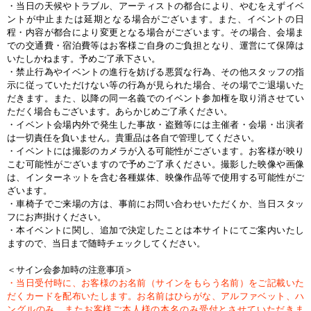
・当日の天候やトラブル、アーティストの都合により、やむをえずイベ
ントが中止または延期となる場合がございます。また、イベントの日
程・内容が都合により変更となる場合がございます。その場合、会場ま
での交通費・宿泊費等はお客様ご自身のご負担となり、運営にて保障は
いたしかねます。予めご了承下さい。
・禁止行為やイベントの進行を妨げる悪質な行為、その他スタッフの指
示に従っていただけない等の行為が見られた場合、その場でご退場いた
だきます。また、以降の同一名義でのイベント参加権を取り消させてい
ただく場合もございます。あらかじめご了承ください。
・イベント会場内外で発生した事故・盗難等には主催者・会場・出演者
は一切責任を負いません。貴重品は各自で管理してください。
・イベントには撮影のカメラが入る可能性がございます。お客様が映り
こむ可能性がございますので予めご了承ください。撮影した映像や画像
は、インターネットを含む各種媒体、映像作品等で使用する可能性がご
ざいます。
・車椅子でご来場の方は、事前にお問い合わせいただくか、当日スタッ
フにお声掛けください。
・本イベントに関し、追加で決定したことは本サイトにてご案内いたし
ますので、当日まで随時チェックしてください。
＜サイン会参加時の注意事項＞
・当日受付時に、お客様のお名前（サインをもらう名前）をご記載いた
だくカードを配布いたします。お名前はひらがな、アルファベット、ハ
ングルのみ、またお客様ご本人様の本名のみ受付とさせていただきま