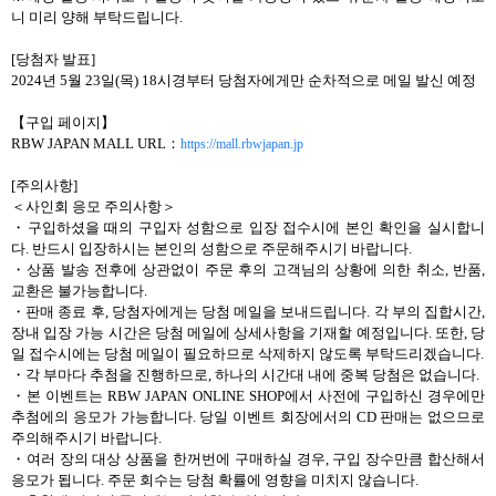
니 미리 양해 부탁드립니다.
[당첨자 발표]
2024년 5월 23일(목) 18시경부터 당첨자에게만 순차적으로 메일 발신 예정
【구입 페이지】
RBW JAPAN MALL URL：
https://mall.rbwjapan.jp
[주의사항]
＜사인회 응모 주의사항＞
・구입하셨을 때의 구입자 성함으로 입장 접수시에 본인 확인을 실시합니
다. 반드시 입장하시는 본인의 성함으로 주문해주시기 바랍니다.
・상품 발송 전후에 상관없이 주문 후의 고객님의 상황에 의한 취소, 반품,
교환은 불가능합니다.
・판매 종료 후, 당첨자에게는 당첨 메일을 보내드립니다. 각 부의 집합시간,
장내 입장 가능 시간은 당첨 메일에 상세사항을 기재할 예정입니다. 또한, 당
일 접수시에는 당첨 메일이 필요하므로 삭제하지 않도록 부탁드리겠습니다.
・각 부마다 추첨을 진행하므로, 하나의 시간대 내에 중복 당첨은 없습니다.
・본 이벤트는 RBW JAPAN ONLINE SHOP에서 사전에 구입하신 경우에만
추첨에의 응모가 가능합니다. 당일 이벤트 회장에서의 CD 판매는 없으므로
주의해주시기 바랍니다.
・여러 장의 대상 상품을 한꺼번에 구매하실 경우, 구입 장수만큼 합산해서
응모가 됩니다. 주문 회수는 당첨 확률에 영향을 미치지 않습니다.