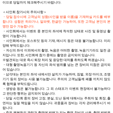
이므로 당일까지 체크해주시기 바랍니다.
＜사인회 참가시의 주의사항＞
・당일 접수시에 고객님의 성함(사인을 받을 이름)을 기재하실 카드를 배부
합니다. 성함은 히라가나, 알파벳, 한글만 가능하며, 또한 고객님 본인의 본
명만 접수 가능합니다.
・사인회에서는 이벤트 중 본인의 좌석에 착석한 상태로 사진 및 동영상 촬
영이 가능합니다.
・사인회에서는 포스트잇 등의 기재, 메시지 등은 대응 불가능합니다. 미리
양해 부탁드립니다.
・자신의 좌석 이외에서의 촬영, 녹음은 어떠한 촬영, 녹음기기라도 일전 금
지입니다. 또한, 사인회에 참가 중에는 촬영은 금지되어 있습니다.
※발견되는 대로 즉시 퇴장 처리 및 응당한 대처를 취하도록 하겠습니다.
・대형 촬영녹음기기 등 자신의 좌석 범위를 넘는 큰 장비의 지참은 금지되
어 있습니다.
・삼각대는 본인의 좌석 내에서만 설치가 가능하며, 짐벌, 외장 마이크, 조명
기기 등의 장비는 사용 불가능합니다. 주의의 고객님들께 폐를 끼치지 않도
록 협력을 부탁드립니다.
・생방송 등은 불가능합니다. 그 외 스태프가 이벤트 현장에서 불가능하다
고 판단한 행위는 금지되어 있습니다.
・당일 사인회 중의 장비 고장, 분실, 도난 등에 대해서는 주최자 및 회장, 출
연자는 일절 책임을 지지 않습니다. 귀중품과 장비는 각자 관리해주시기 바
랍니다.
・주위 팬분들의 관람과 촬영에 방해가 되는 촬영 장비의 사용, 촬영 방법을