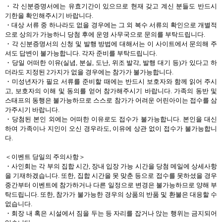
・각 신분증명서에는 유효기간이 있으므로 현재 갖고 계신 분들도 반드시
기한을 확인해주시기 바랍니다.
・대상 서류 중 하나라도 없을 경우에는 그 외 복수 서류의 확인으로 개별적
으로 상의가 가능하니 당첨 후에 운영 사무국으로 문의를 부탁드립니다.
・각 신분증명서의 신청 및 발행 방법에 대해서는 이 사이트에서 문의해 주
셔도 답변이 불가능합니다. 각자 준비를 부탁드립니다.
・당일 어떠한 이유(실념, 분실, 도난, 위조 발각, 발행 대기 등)가 있다고 하
더라도 지정된 2가지가 없을 경우에는 참가가 불가능합니다.
・미성년자가 필요 서류를 준비할 때에는 반드시 보호자와 함께 읽어 주시
고, 보호자의 이해 및 동의를 얻어 참가해주시기 바랍니다. 가족의 동반 및
스태프의 동행은 불가능하므로 스스로 참가가 어려운 어린아이는 접수를 삼
가주시기 바랍니다.
・당첨된 본인 외에는 어떠한 이유로도 접수가 불가능합니다. 본인을 대신
하여 가족이나 지인이 오신 경우라도, 이유에 상관 없이 접수가 불가능합니
다.
＜이벤트 당일의 주의사항＞
・사인회는 각 부의 집합 시간, 장내 입장 가능 시간을 당첨 메일에 상세사항
을 기재하겠습니다. 또한, 집합 시간을 못 맞춘 등으로 접수를 못하셨을 경우
중간부터 이벤트에 참가하거나 다른 일정으로 변경은 불가능하므로 양해 부
탁드립니다. 또한, 참가가 불가능한 경우의 상품의 반품 및 환불은 대응할 수
없습니다.
・회장 내 혹은 시설에서 짐을 두는 등 자리를 잡거나 앉는 행위는 금지되어