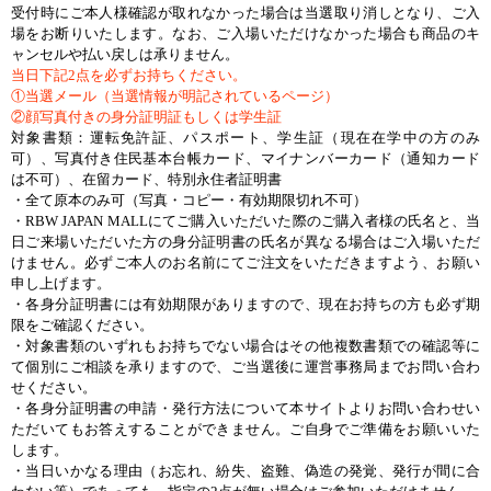
受付時にご本人様確認が取れなかった場合は当選取り消しとなり、ご入
場をお断りいたします。なお、ご入場いただけなかった場合も商品のキ
ャンセルや払い戻しは承りません。
当日下記2点を必ずお持ちください。
①当選メール（当選情報が明記されているページ）
②顔写真付きの身分証明証もしくは学生証
対象書類：運転免許証、パスポート、学生証（現在在学中の方のみ
可）、写真付き住民基本台帳カード、マイナンバーカード（通知カード
は不可）、在留カード、特別永住者証明書
・全て原本のみ可（写真・コピー・有効期限切れ不可）
・RBW JAPAN MALLにてご購入いただいた際のご購入者様の氏名と、当
日ご来場いただいた方の身分証明書の氏名が異なる場合はご入場いただ
けません。必ずご本人のお名前にてご注文をいただきますよう、お願い
申し上げます。
・各身分証明書には有効期限がありますので、現在お持ちの方も必ず期
限をご確認ください。
・対象書類のいずれもお持ちでない場合はその他複数書類での確認等に
て個別にご相談を承りますので、ご当選後に運営事務局までお問い合わ
せください。
・各身分証明書の申請・発行方法について本サイトよりお問い合わせい
ただいてもお答えすることができません。ご自身でご準備をお願いいた
します。
・当日いかなる理由（お忘れ、紛失、盗難、偽造の発覚、発行が間に合