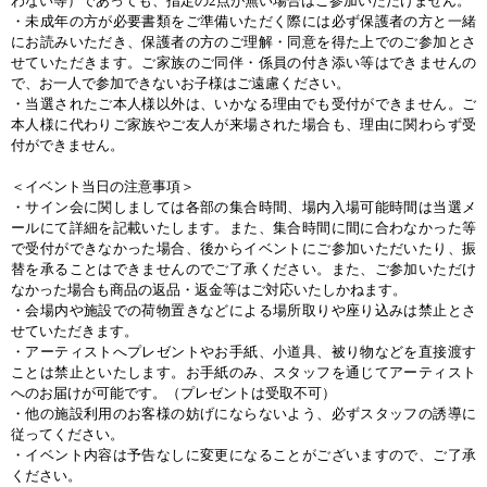
わない等）であっても、指定の2点が無い場合はご参加いただけません。
・未成年の方が必要書類をご準備いただく際には必ず保護者の方と一緒
にお読みいただき、保護者の方のご理解・同意を得た上でのご参加とさ
せていただきます。ご家族のご同伴・係員の付き添い等はできませんの
で、お一人で参加できないお子様はご遠慮ください。
・当選されたご本人様以外は、いかなる理由でも受付ができません。ご
本人様に代わりご家族やご友人が来場された場合も、理由に関わらず受
付ができません。
＜イベント当日の注意事項＞
・サイン会に関しましては各部の集合時間、場内入場可能時間は当選メ
ールにて詳細を記載いたします。また、集合時間に間に合わなかった等
で受付ができなかった場合、後からイベントにご参加いただいたり、振
替を承ることはできませんのでご了承ください。また、ご参加いただけ
なかった場合も商品の返品・返金等はご対応いたしかねます。
・会場内や施設での荷物置きなどによる場所取りや座り込みは禁止とさ
せていただきます。
・アーティストへプレゼントやお手紙、小道具、被り物などを直接渡す
ことは禁止といたします。お手紙のみ、スタッフを通じてアーティスト
へのお届けが可能です。（プレゼントは受取不可）
・他の施設利用のお客様の妨げにならないよう、必ずスタッフの誘導に
従ってください。
・イベント内容は予告なしに変更になることがございますので、ご了承
ください。